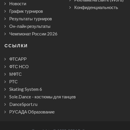
Новости
Конфиденциальность
График турниров
Результаты турниров
Он-лайн результаты
Чемпионат России 2026
CСЫЛКИ
ФТСАРР
ФТС НСО
МФТС
РТС
Skating System 6
Sole.Dance - костюмы для танцев
DanceSport.ru
РУСАДА Образование