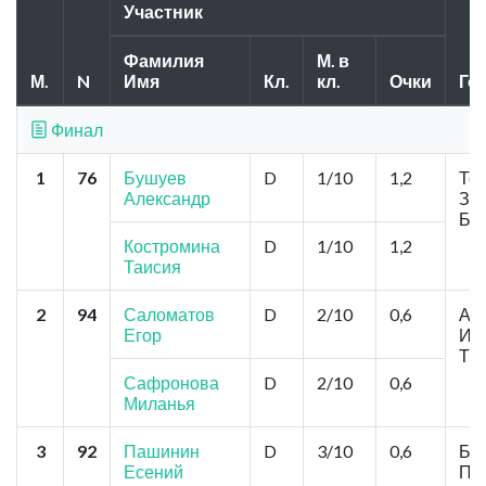
Участник
Фамилия
М. в
М.
N
Имя
Кл.
кл.
Очки
Го
Финал
1
76
Бушуев
D
1/10
1,2
Том
Александр
Зар
Ба
Костромина
D
1/10
1,2
Таисия
2
94
Саломатов
D
2/10
0,6
Ачи
Егор
Ист
Ты
Сафронова
D
2/10
0,6
Миланья
3
92
Пашинин
D
3/10
0,6
Бар
Есений
Пол