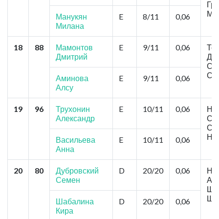
Гра
Ма
Манукян
E
8/11
0,06
Милана
18
88
Мамонтов
E
9/11
0,06
Том
Дмитрий
ДТ
Сам
Са
Аминова
E
9/11
0,06
Алсу
19
96
Трухонин
E
10/11
0,06
Нов
Александр
Си
Сем
Ни
Васильева
E
10/11
0,06
Анна
20
80
Дубровский
D
20/20
0,06
Нов
Семен
Ав
Шаб
Ша
Шабалина
D
20/20
0,06
Кира