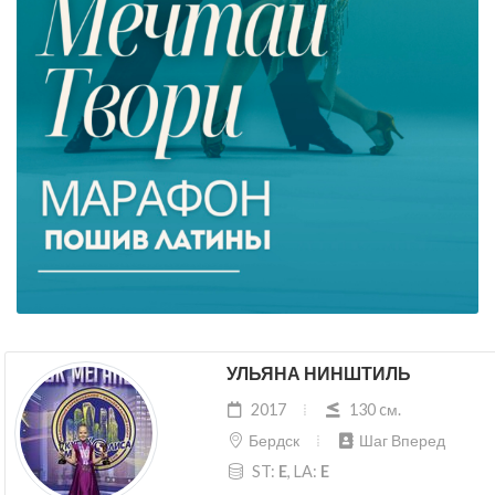
УЛЬЯНА НИНШТИЛЬ
2017
130 cм.
Бердск
Шаг Вперед
ST:
E
, LA:
E