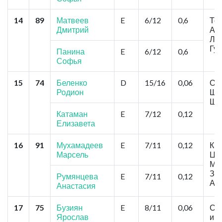
14
89
Матвеев
E
6/12
0,6
То
Дмитрий
Ав
Лоз
Гу
Панина
E
6/12
0,6
Софья
15
74
Беленко
D
15/16
0,06
Омс
Родион
Ша
Ша
Катаман
E
7/12
0,12
Елизавета
16
91
Мухамадеев
E
7/11
0,12
Кра
Марсель
Це
Ме
Зот
Румянцева
E
7/11
0,12
Ак
Анастасия
17
75
Бузиян
E
8/11
0,06
Се
Ярослав
им