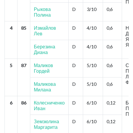
По
Рыкова
D
3/10
0,6
Полина
4
85
Измайлов
D
4/10
0,6
Но
Лев
Дэ
Яро
Яр
Березина
D
4/10
0,6
Диана
5
87
Маликов
D
5/10
0,6
Ом
Гордей
Пр
Луп
Фр
Маликова
D
5/10
0,6
Милана
6
86
Колесниченко
D
6/10
0,12
Бар
Иван
Пол
По
Земзюлина
D
6/10
0,12
Маргарита