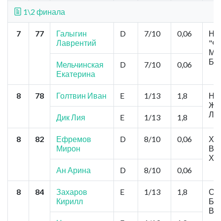
1\2 финала
7
77
Галыгин
D
7/10
0,06
Но
Лаврентий
"Фо
Мел
Бе
Мельчинская
D
7/10
0,06
Екатерина
8
78
Голтвин Иван
E
1/13
1,8
Нов
Жер
Ле
Дик Лия
E
1/13
1,8
8
82
Ефремов
D
8/10
0,06
Хаб
Мирон
Вид
Хо
Ан Арина
D
8/10
0,06
8
84
Захаров
E
1/13
1,8
Сев
Кирилл
Бор
Во