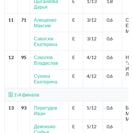
Цыганкова
E
1/13
1,8
Дарья
11
71
Алещенко
E
3/12
0,6
Омс
Максим
Еф
Ме
Савосюк
E
3/12
0,6
Екатерина
12
95
Соколов
E
4/12
0,6
Но
Владислав
"Л
Ива
Ла
Сухина
E
4/12
0,6
Екатерина
1\4 финала
13
93
Перегудов
E
5/12
0,6
Бар
Иван
Маг
Ма
Демченко
E
5/12
0,6
Софья