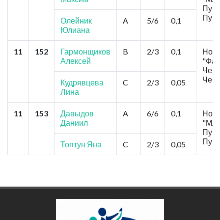
Пушк
Пушк
Олейник
A
5/6
0,1
Юлиана
11
152
Гармонщиков
B
2/3
0,1
Ново
Алексей
"Фав
Чеко
Чеко
Кудрявцева
C
2/3
0,05
Лина
11
153
Давыдов
A
6/6
0,1
Ново
Даниил
"МА
Пушк
Пушк
Топтун Яна
C
2/3
0,05