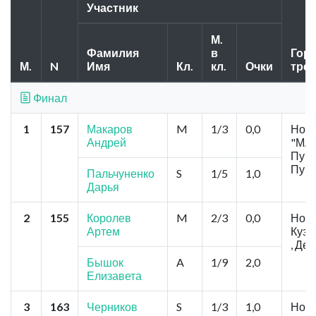
Участник
М.
Фамилия
в
Горо
М.
N
Имя
Кл.
кл.
Очки
тре
Финал
1
157
Макаров
M
1/3
0,0
Ново
Андрей
"МА
Пушк
Пушк
Пальчуненко
S
1/5
1,0
Дарья
2
155
Королев
M
2/3
0,0
Ново
Артем
Кузь
, Де
Бышок
A
1/9
2,0
Елизавета
3
163
Черников
S
1/3
1,0
Ново