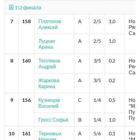
1\2 финала
7
158
Платонов
A
2/5
1,0
Ново
Алексей
Рябо
Сась
Луцкая
A
2/5
1,0
Арина
8
160
Тепляков
A
3/5
0,2
Ново
Андрей
Рябо
Сась
Жаркова
A
3/5
0,2
Карина
9
156
Кузнецов
C
1/4
0,5
Ново
Василий
"МА
Пушк
Пушк
Гросс Софья
B
1/4
1,0
10
161
Терновых
A
5/6
0,1
Ново
Максим
"МА