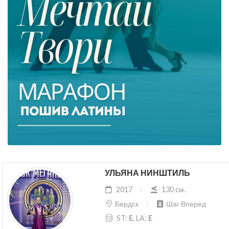
УЛЬЯНА НИНШТИЛЬ
2017
130 cм.
Бердск
Шаг Вперед
ST:
E
, LA:
E