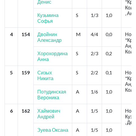
Денис
"Кри
Коло
, Ан
Кузьмина
S
1/3
1,0
Софья
4
154
Двойнин
M
4/4
0,0
Ново
Александр
"Кри
Андр
Коло
Хорохордина
S
2/3
0,2
Анна
5
159
Сизых
S
2/2
0,1
Ново
Никита
"Кри
Андр
Коло
Потудинская
A
1/6
1,0
Вероника
6
162
Хаймович
A
1/5
1,0
Ново
Андрей
Кузь
, Де
Зуева Оксана
A
1/5
1,0