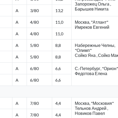
Запорожец Ольга ,
Барышев Никита
A
3/80
13,2
A
4/80
11,0
Москва, "Атлант"
Имреков Евгений
A
4/80
11,0
A
5/80
8,8
Набережные Челны,
"Олимп"
Сойко Яна , Сойко Ма
A
5/80
8,8
A
6/80
6,6
С.-Петербург, "Орион
Федотова Елена
A
6/80
6,6
A
7/80
4,4
Москва, "Московия"
Тельнов Андрей ,
Новиков Павел
A
7/80
4,4