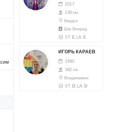
2017
130 cм.
Бердск
Шаг Вперед
ST:
E
, LA:
E
ИГОРЬ КАРАЕВ
1980
ксим
182 cм.
"
Владикавказ
ST:
D
, LA:
D