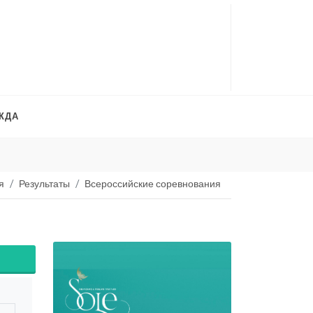
ЖДА
Платья на продажу
. 
я
Результаты
Всероссийские соревнования