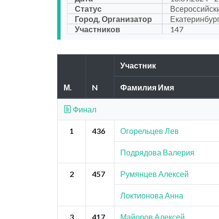
Статус
Всероссийск
Город, Организатор
Екатеринбур
Участников
147
Участник
М.
N
Фамилия Имя
Финал
1
436
Огорельцев Лев
Подрядова Валерия
2
457
Румянцев Алексей
Локтионова Анна
3
417
Майоров Алексей