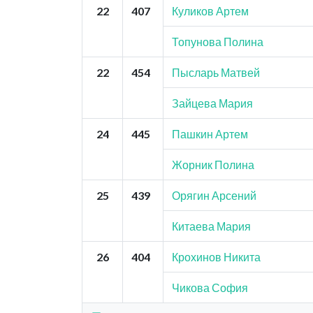
22
407
Куликов Артем
Топунова Полина
22
454
Пысларь Матвей
Зайцева Мария
24
445
Пашкин Артем
Жорник Полина
25
439
Орягин Арсений
Китаева Мария
26
404
Крохинов Никита
Чикова София