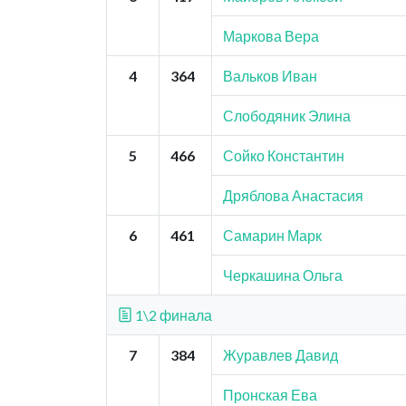
Маркова Вера
4
364
Вальков Иван
Слободяник Элина
5
466
Сойко Константин
Дряблова Анастасия
6
461
Самарин Марк
Черкашина Ольга
1\2 финала
7
384
Журавлев Давид
Пронская Ева