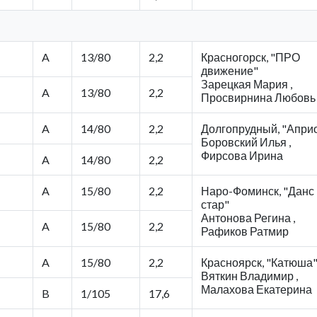
A
13/80
2,2
Красногорск, "ПРО
движение"
Зарецкая Мария ,
A
13/80
2,2
Просвирнина Любовь
A
14/80
2,2
Долгопрудный, "Апри
Боровский Илья ,
Фирсова Ирина
A
14/80
2,2
A
15/80
2,2
Наро-Фоминск, "Данс
стар"
Антонова Регина ,
A
15/80
2,2
Рафиков Ратмир
A
15/80
2,2
Красноярск, "Катюша
Вяткин Владимир ,
Малахова Екатерина
B
1/105
17,6