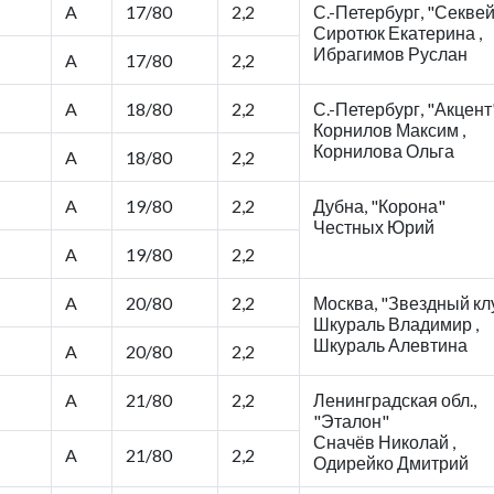
A
17/80
2,2
С.-Петербург, "Секве
Сиротюк Екатерина ,
Ибрагимов Руслан
A
17/80
2,2
A
18/80
2,2
С.-Петербург, "Акцент
Корнилов Максим ,
Корнилова Ольга
A
18/80
2,2
A
19/80
2,2
Дубна, "Корона"
Честных Юрий
A
19/80
2,2
A
20/80
2,2
Москва, "Звездный кл
Шкураль Владимир ,
Шкураль Алевтина
A
20/80
2,2
A
21/80
2,2
Ленинградская обл.,
"Эталон"
Сначёв Николай ,
A
21/80
2,2
Одирейко Дмитрий