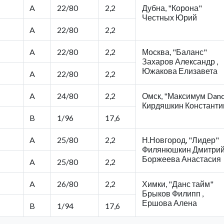
A
22/80
2,2
Дубна, "Корона"
Честных Юрий
A
22/80
2,2
A
22/80
2,2
Москва, "Баланс"
Захаров Александр ,
Южакова Елизавета
A
22/80
2,2
A
24/80
2,2
Омск, "Максимум Danc
Кирдяшкин Константи
B
1/96
17,6
A
25/80
2,2
Н.Новгород, "Лидер"
Филянюшкин Дмитрий 
Боржеева Анастасия
A
25/80
2,2
A
26/80
2,2
Химки, "Данс тайм"
Брыков Филипп ,
Ершова Алена
B
1/94
17,6