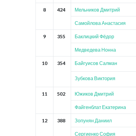
8
424
Мельников Дмитрий
Самойлова Анастасия
9
355
Баклицкий Фёдор
Медведева Нонна
10
354
Байгуисов Салман
Зубкова Виктория
11
502
Южиков Дмитрий
Файгенблат Екатерина
12
388
Зопунян Даниил
Сергиенко София