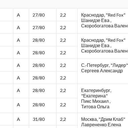
A
27/80
2,2
Краснодар, "Red Fox"
Шанидзе Ева ,
Скоробогатова Вален
A
27/80
2,2
A
28/80
2,2
Краснодар, "Red Fox"
Шанидзе Ева ,
Скоробогатова Вален
A
28/80
2,2
A
28/80
2,2
С.-Петербург, "Лидер"
Сергеев Александр
A
28/80
2,2
A
28/80
2,2
Екатеринбург,
"Екатерина"
Пикс Михаил ,
A
28/80
2,2
Титова Ольга
A
31/80
2,2
Москва, "Дрим Клаб"
Лаврененко Елена