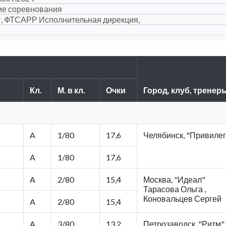
ие соревнования
г, ФТСАРР Исполнительная дирекция,
Кл.
М. в кл.
Очки
Город, клуб, тренер
A
1/80
17,6
Челябинск, "Привиле
A
1/80
17,6
A
2/80
15,4
Москва, "Идеал"
Тарасова Ольга ,
Коновальцев Сергей
A
2/80
15,4
A
3/80
13,2
Петрозаводск, "Ритм"