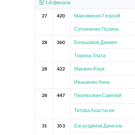
1\8 финала
27
420
Максименко Георгий
Сотниченко Полина
28
360
Большаков Даниил
Тюрина Злата
28
422
Манжин Илья
Ивашенко Анна
28
447
Перевозкин Савелий
Титова Анастасия
31
353
Багаутдинов Даниэль