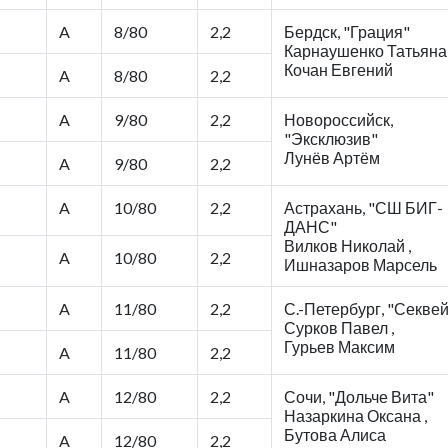
A
8/80
2,2
Бердск, "Грация"
Карнаушенко Татьяна 
Кочан Евгений
A
8/80
2,2
A
9/80
2,2
Новороссийск,
"Эксклюзив"
Лунёв Артём
A
9/80
2,2
A
10/80
2,2
Астрахань, "СШ БИГ-
ДАНС"
Вилков Николай ,
A
10/80
2,2
Ишназаров Марсель
A
11/80
2,2
С.-Петербург, "Секве
Сурков Павел ,
Гурьев Максим
A
11/80
2,2
A
12/80
2,2
Сочи, "Дольче Вита"
Назаркина Оксана ,
Бутова Алиса
A
12/80
2,2