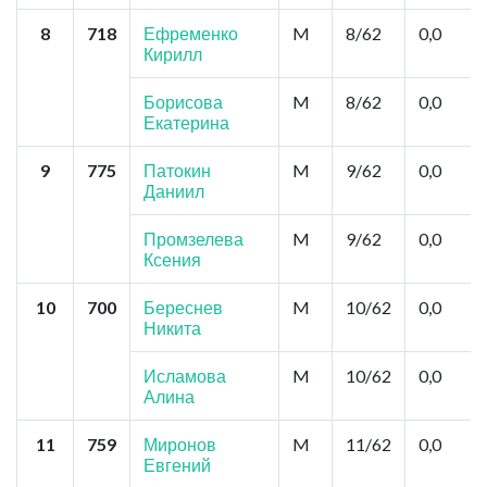
8
718
Ефременко
M
8/62
0,0
Кирилл
Борисова
M
8/62
0,0
Екатерина
9
775
Патокин
M
9/62
0,0
Даниил
Промзелева
M
9/62
0,0
Ксения
10
700
Береснев
M
10/62
0,0
Никита
Исламова
M
10/62
0,0
Алина
11
759
Миронов
M
11/62
0,0
Евгений