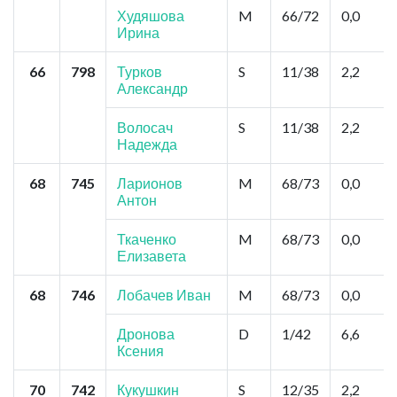
Худяшова
M
66/72
0,0
Ирина
66
798
Турков
S
11/38
2,2
Александр
Волосач
S
11/38
2,2
Надежда
68
745
Ларионов
M
68/73
0,0
Антон
Ткаченко
M
68/73
0,0
Елизавета
68
746
Лобачев Иван
M
68/73
0,0
Дронова
D
1/42
6,6
Ксения
70
742
Кукушкин
S
12/35
2,2