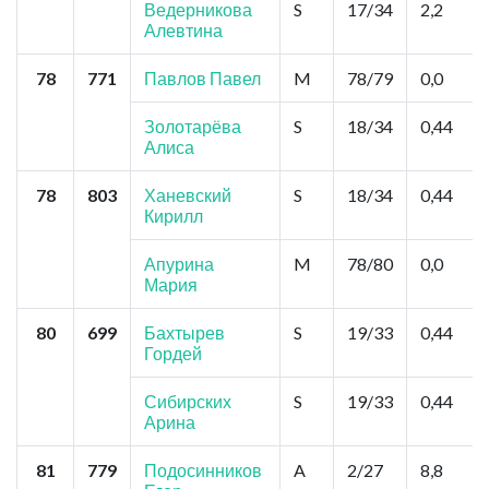
Ведерникова
S
17/34
2,2
Алевтина
78
771
Павлов Павел
M
78/79
0,0
Золотарёва
S
18/34
0,44
Алиса
78
803
Ханевский
S
18/34
0,44
Кирилл
Апурина
M
78/80
0,0
Мария
80
699
Бахтырев
S
19/33
0,44
Гордей
Сибирских
S
19/33
0,44
Арина
81
779
Подосинников
A
2/27
8,8