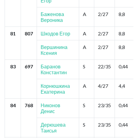
Егор
Баженова
A
2/27
8,8
Вероника
81
807
Шкодов Егор
A
2/27
8,8
Вершинина
A
2/27
8,8
Ксения
83
697
Баранов
S
22/35
0,44
Константин
Корнюшкина
A
4/27
4,4
Екатерина
84
768
Никонов
S
23/35
0,44
Денис
Дерюшева
S
23/35
0,44
Таисья