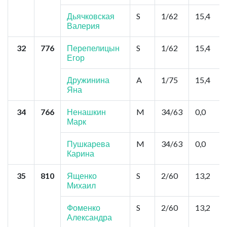
Дьячковская
S
1/62
15,4
Валерия
32
776
Перепелицын
S
1/62
15,4
Егор
Дружинина
A
1/75
15,4
Яна
34
766
Ненашкин
M
34/63
0,0
Марк
Пушкарева
M
34/63
0,0
Карина
35
810
Ященко
S
2/60
13,2
Михаил
Фоменко
S
2/60
13,2
Александра