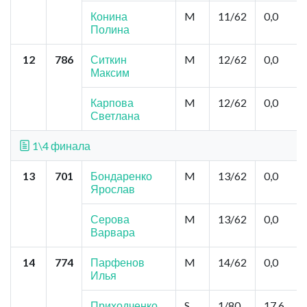
Конина
M
11/62
0,0
Полина
12
786
Ситкин
M
12/62
0,0
Максим
Карпова
M
12/62
0,0
Светлана
1\4 финала
13
701
Бондаренко
M
13/62
0,0
Ярослав
Серова
M
13/62
0,0
Варвара
14
774
Парфенов
M
14/62
0,0
Илья
Приходченко
S
1/80
17,6