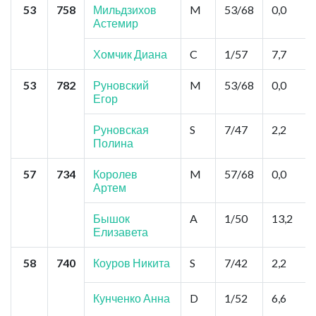
53
758
Мильдзихов
M
53/68
0,0
Астемир
Хомчик Диана
C
1/57
7,7
53
782
Руновский
M
53/68
0,0
Егор
Руновская
S
7/47
2,2
Полина
57
734
Королев
M
57/68
0,0
Артем
Бышок
A
1/50
13,2
Елизавета
58
740
Коуров Никита
S
7/42
2,2
Кунченко Анна
D
1/52
6,6