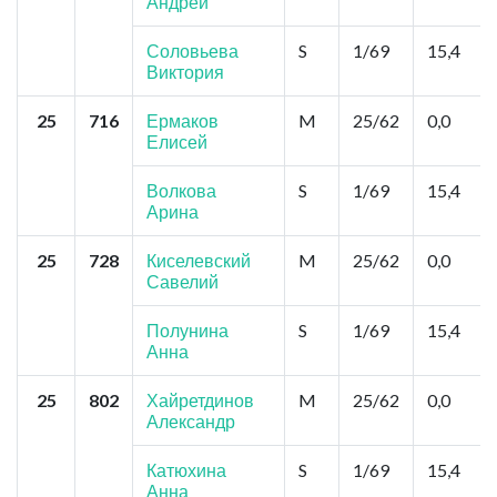
Андрей
Соловьева
S
1/69
15,4
Виктория
25
716
Ермаков
M
25/62
0,0
Елисей
Волкова
S
1/69
15,4
Арина
25
728
Киселевский
M
25/62
0,0
Савелий
Полунина
S
1/69
15,4
Анна
25
802
Хайретдинов
M
25/62
0,0
Александр
Катюхина
S
1/69
15,4
Анна