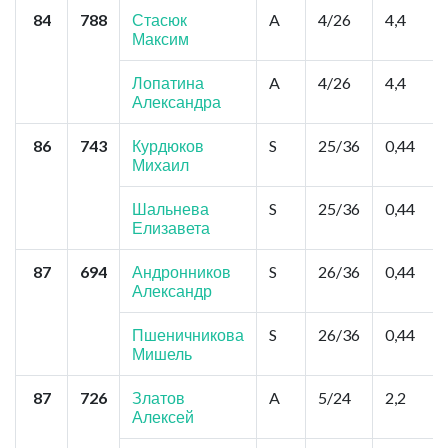
84
788
Стасюк
A
4/26
4,4
Максим
Лопатина
A
4/26
4,4
Александра
86
743
Курдюков
S
25/36
0,44
Михаил
Шальнева
S
25/36
0,44
Елизавета
87
694
Андронников
S
26/36
0,44
Александр
Пшеничникова
S
26/36
0,44
Мишель
87
726
Златов
A
5/24
2,2
Алексей