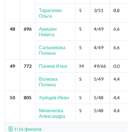
Тарасенко
S
3/51
8,8
Ольга
48
696
Аришин
S
4/49
6,6
Никита
Сальникова
S
4/49
6,6
Полина
49
772
Панков Илья
M
49/66
0,0
Волкова
S
5/49
4,4
Полина
50
805
Хрящев Иван
S
5/48
4,4
Миненкова
S
5/48
4,4
Александра
1\16 финала