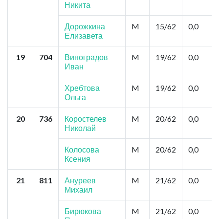
Никита
Дорожкина
M
15/62
0,0
Елизавета
19
704
Виноградов
M
19/62
0,0
Иван
Хребтова
M
19/62
0,0
Ольга
20
736
Коростелев
M
20/62
0,0
Николай
Колосова
M
20/62
0,0
Ксения
21
811
Ануреев
M
21/62
0,0
Михаил
Бирюкова
M
21/62
0,0