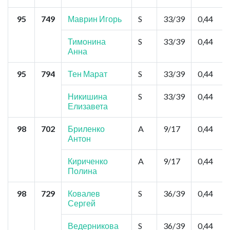
95
749
Маврин Игорь
S
33/39
0,44
Тимонина
S
33/39
0,44
Анна
95
794
Тен Марат
S
33/39
0,44
Никишина
S
33/39
0,44
Елизавета
98
702
Бриленко
A
9/17
0,44
Антон
Кириченко
A
9/17
0,44
Полина
98
729
Ковалев
S
36/39
0,44
Сергей
Ведерникова
S
36/39
0,44