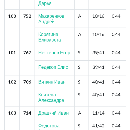
Дарья
100
752
Макаренков
A
10/16
0,44
Андрей
Корягина
A
10/16
0,44
Елизавета
101
767
Нестеров Егор
S
39/41
0,44
Редекоп Элис
S
39/41
0,44
102
706
Вяткин Иван
S
40/41
0,44
Князева
S
40/41
0,44
Александра
103
714
Драцкий Иван
A
11/14
0,44
Федотова
S
41/42
0,44