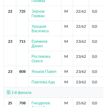
Полина
22
725
Зернов
M
22/62
0,0
Герман
Хруцкая
M
22/62
0,0
Василиса
23
715
Еремеев
M
23/62
0,0
Данил
Рослякова
M
23/62
0,0
Олеся
23
808
Яньков Павел
M
23/62
0,0
Павлова Ада
M
23/62
0,0
1\8 финала
25
708
Гнездилов
M
25/62
0,0