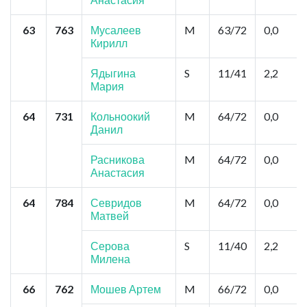
63
763
Мусалеев
M
63/72
0,0
Кирилл
Ядыгина
S
11/41
2,2
Мария
64
731
Кольноокий
M
64/72
0,0
Данил
Расникова
M
64/72
0,0
Анастасия
64
784
Севридов
M
64/72
0,0
Матвей
Серова
S
11/40
2,2
Милена
66
762
Мошев Артем
M
66/72
0,0