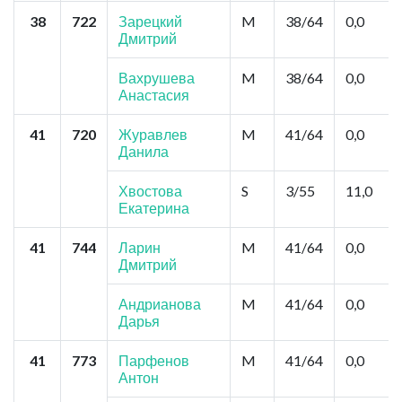
38
722
Зарецкий
M
38/64
0,0
Дмитрий
Вахрушева
M
38/64
0,0
Анастасия
41
720
Журавлев
M
41/64
0,0
Данила
Хвостова
S
3/55
11,0
Екатерина
41
744
Ларин
M
41/64
0,0
Дмитрий
Андрианова
M
41/64
0,0
Дарья
41
773
Парфенов
M
41/64
0,0
Антон