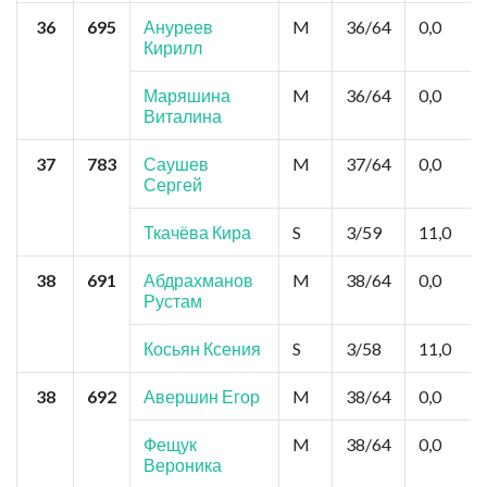
36
695
Ануреев
M
36/64
0,0
Кирилл
Маряшина
M
36/64
0,0
Виталина
37
783
Саушев
M
37/64
0,0
Сергей
Ткачёва Кира
S
3/59
11,0
38
691
Абдрахманов
M
38/64
0,0
Рустам
Косьян Ксения
S
3/58
11,0
38
692
Авершин Егор
M
38/64
0,0
Фещук
M
38/64
0,0
Вероника