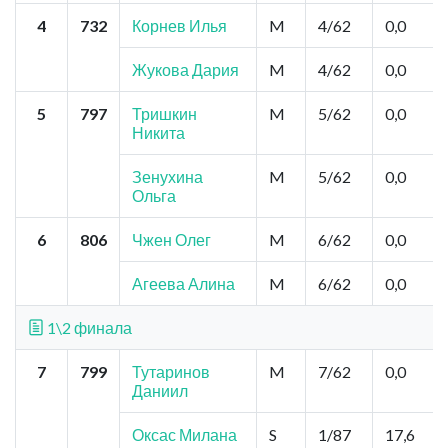
4
732
Корнев Илья
M
4/62
0,0
Жукова Дария
M
4/62
0,0
5
797
Тришкин
M
5/62
0,0
Никита
Зенухина
M
5/62
0,0
Ольга
6
806
Чжен Олег
M
6/62
0,0
Агеева Алина
M
6/62
0,0
1\2 финала
7
799
Тутаринов
M
7/62
0,0
Даниил
Оксас Милана
S
1/87
17,6