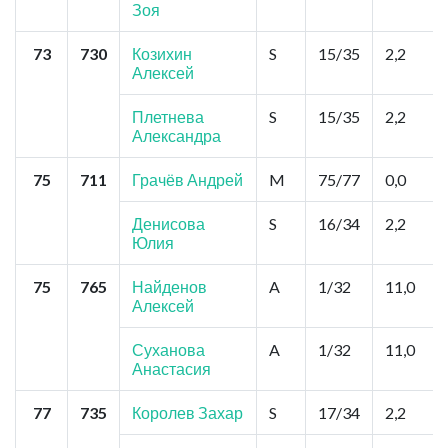
Зоя
73
730
Козихин
S
15/35
2,2
Алексей
Плетнева
S
15/35
2,2
Александра
75
711
Грачёв Андрей
M
75/77
0,0
Денисова
S
16/34
2,2
Юлия
75
765
Найденов
A
1/32
11,0
Алексей
Суханова
A
1/32
11,0
Анастасия
77
735
Королев Захар
S
17/34
2,2