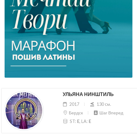
УЛЬЯНА НИНШТИЛЬ
2017
130 cм.
Бердск
Шаг Вперед
ST:
E
, LA:
E