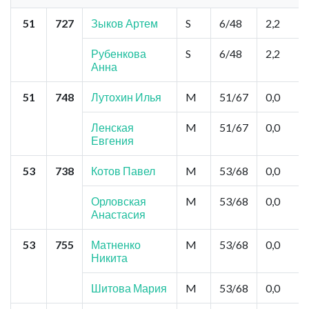
51
727
Зыков Артем
S
6/48
2,2
Рубенкова
S
6/48
2,2
Анна
51
748
Лутохин Илья
M
51/67
0,0
Ленская
M
51/67
0,0
Евгения
53
738
Котов Павел
M
53/68
0,0
Орловская
M
53/68
0,0
Анастасия
53
755
Матненко
M
53/68
0,0
Никита
Шитова Мария
M
53/68
0,0