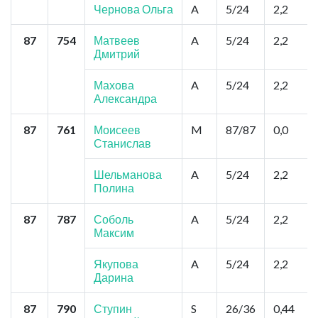
Чернова Ольга
A
5/24
2,2
87
754
Матвеев
A
5/24
2,2
Дмитрий
Махова
A
5/24
2,2
Александра
87
761
Моисеев
M
87/87
0,0
Станислав
Шельманова
A
5/24
2,2
Полина
87
787
Соболь
A
5/24
2,2
Максим
Якупова
A
5/24
2,2
Дарина
87
790
Ступин
S
26/36
0,44