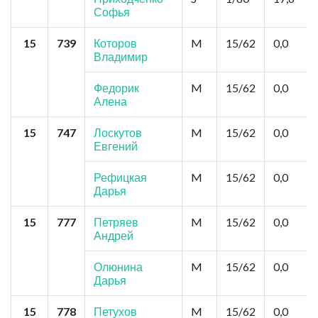
Софья
15
739
Которов
M
15/62
0,0
Владимир
Федорик
M
15/62
0,0
Алена
15
747
Лоскутов
M
15/62
0,0
Евгений
Рефицкая
M
15/62
0,0
Дарья
15
777
Петряев
M
15/62
0,0
Андрей
Олюнина
M
15/62
0,0
Дарья
15
778
Петухов
M
15/62
0,0