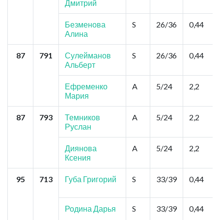
Дмитрий
Безменова
S
26/36
0,44
Алина
87
791
Сулейманов
S
26/36
0,44
Альберт
Ефременко
A
5/24
2,2
Мария
87
793
Темников
A
5/24
2,2
Руслан
Диянова
A
5/24
2,2
Ксения
95
713
Губа Григорий
S
33/39
0,44
Родина Дарья
S
33/39
0,44