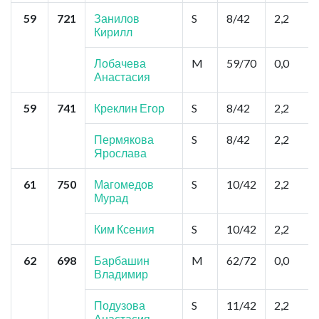
59
721
Занилов
S
8/42
2,2
Кирилл
Лобачева
M
59/70
0,0
Анастасия
59
741
Креклин Егор
S
8/42
2,2
Пермякова
S
8/42
2,2
Ярослава
61
750
Магомедов
S
10/42
2,2
Мурад
Ким Ксения
S
10/42
2,2
62
698
Барбашин
M
62/72
0,0
Владимир
Подузова
S
11/42
2,2
Анастасия