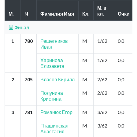
М. в
М.
N
Фамилия Имя
Кл.
кл.
Очки
Финал
1
780
Решетников
M
1/62
0,0
Иван
Харинова
M
1/62
0,0
Елизавета
2
705
Власов Кирилл
M
2/62
0,0
Полунина
M
2/62
0,0
Кристина
3
781
Романюк Егор
M
3/62
0,0
Пташинская
M
3/62
0,0
Анастасия