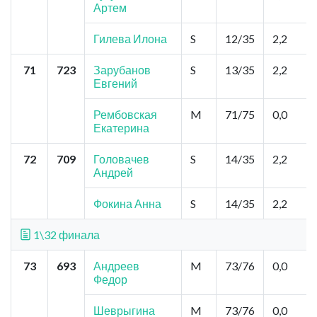
Артем
Гилева Илона
S
12/35
2,2
71
723
Зарубанов
S
13/35
2,2
Евгений
Рембовская
M
71/75
0,0
Екатерина
72
709
Головачев
S
14/35
2,2
Андрей
Фокина Анна
S
14/35
2,2
1\32 финала
73
693
Андреев
M
73/76
0,0
Федор
Шеврыгина
M
73/76
0,0