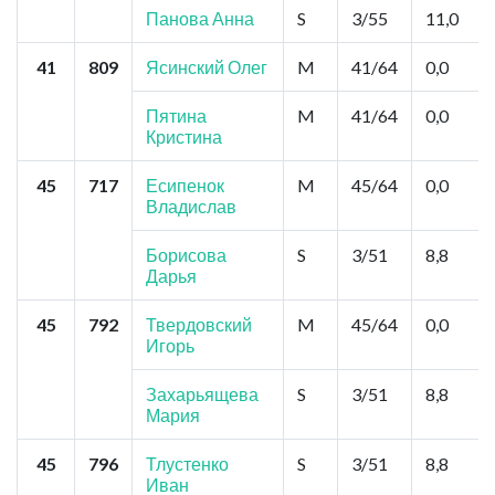
Панова Анна
S
3/55
11,0
41
809
Ясинский Олег
M
41/64
0,0
Пятина
M
41/64
0,0
Кристина
45
717
Есипенок
M
45/64
0,0
Владислав
Борисова
S
3/51
8,8
Дарья
45
792
Твердовский
M
45/64
0,0
Игорь
Захарьящева
S
3/51
8,8
Мария
45
796
Тлустенко
S
3/51
8,8
Иван