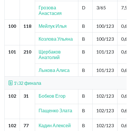
Грозова
D
3/65
7,5
Анастасия
100
118
Мейлук Илья
B
100/123
0,6
Козлова Ульяна
B
100/123
0,6
101
210
Щербаков
B
101/123
0,6
Анатолий
Лыкова Алиса
B
101/123
0,6
1\32 финала
102
31
Бобков Егор
B
102/123
0,6
Пащенко Злата
B
102/123
0,6
102
77
Кадин Алексей
B
102/123
0,6