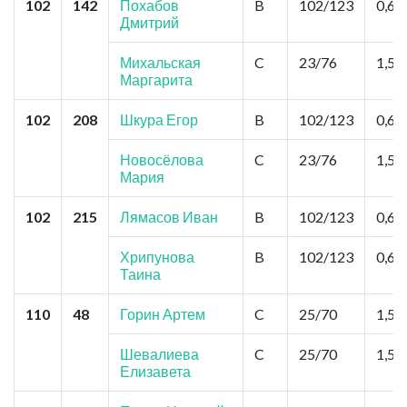
102
142
Похабов
B
102/123
0,6
Дмитрий
Михальская
C
23/76
1,5
Маргарита
102
208
Шкура Егор
B
102/123
0,6
Новосёлова
C
23/76
1,5
Мария
102
215
Лямасов Иван
B
102/123
0,6
Хрипунова
B
102/123
0,6
Таина
110
48
Горин Артем
C
25/70
1,5
Шевалиева
C
25/70
1,5
Елизавета