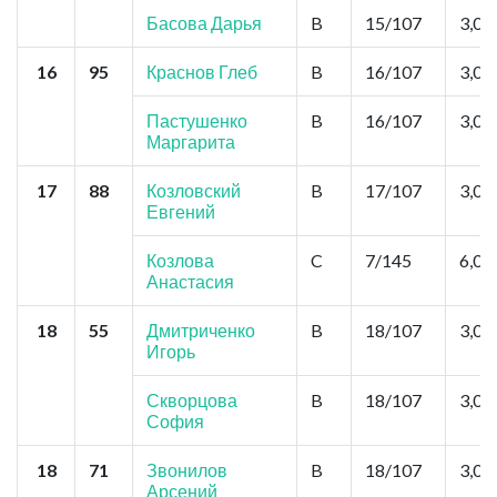
Басова Дарья
B
15/107
3,0
16
95
Краснов Глеб
B
16/107
3,0
Пастушенко
B
16/107
3,0
Маргарита
17
88
Козловский
B
17/107
3,0
Евгений
Козлова
C
7/145
6,0
Анастасия
18
55
Дмитриченко
B
18/107
3,0
Игорь
Скворцова
B
18/107
3,0
София
18
71
Звонилов
B
18/107
3,0
Арсений