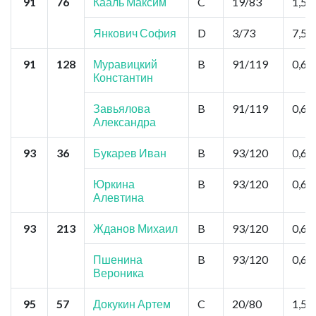
91
76
Кааль Максим
C
19/83
1,5
Янкович София
D
3/73
7,5
91
128
Муравицкий
B
91/119
0,6
Константин
Завьялова
B
91/119
0,6
Александра
93
36
Букарев Иван
B
93/120
0,6
Юркина
B
93/120
0,6
Алевтина
93
213
Жданов Михаил
B
93/120
0,6
Пшенина
B
93/120
0,6
Вероника
95
57
Докукин Артем
C
20/80
1,5