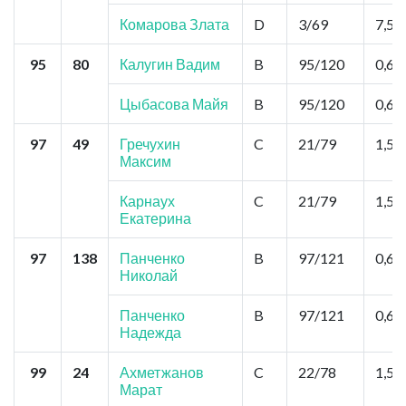
Комарова Злата
D
3/69
7,5
95
80
Калугин Вадим
B
95/120
0,6
Цыбасова Майя
B
95/120
0,6
97
49
Гречухин
C
21/79
1,5
Максим
Карнаух
C
21/79
1,5
Екатерина
97
138
Панченко
B
97/121
0,6
Николай
Панченко
B
97/121
0,6
Надежда
99
24
Ахметжанов
C
22/78
1,5
Марат