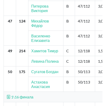
Питерова
B
47/112
3,0
Виктория
47
124
Михайлов
B
47/112
3,0
Фёдор
Василенко
B
47/112
3,0
Елизавета
49
214
Хамитов Тимур
C
12/118
1,5
Левина Полина
C
12/118
1,5
50
175
Сугатов Богдан
B
50/113
3,0
Астахова
B
50/113
3,0
Анастасия
1\16 финала