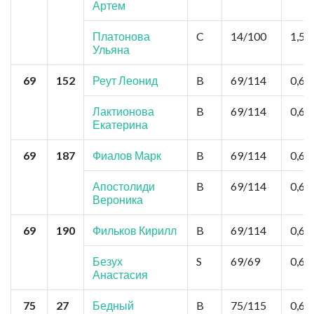
Артем
Платонова
C
14/100
1,5
Ульяна
69
152
Реут Леонид
B
69/114
0,6
Лактионова
B
69/114
0,6
Екатерина
69
187
Фиалов Марк
B
69/114
0,6
Апостолиди
B
69/114
0,6
Вероника
69
190
Фильков Кирилл
B
69/114
0,6
Безух
S
69/69
0,6
Анастасия
75
27
Бедный
B
75/115
0,6