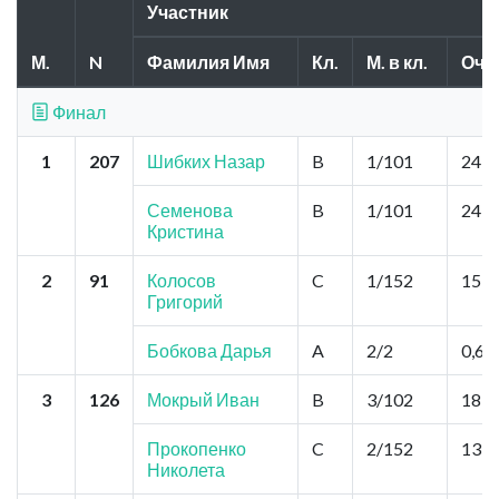
Участник
М.
N
Фамилия Имя
Кл.
М. в кл.
Очк
Финал
1
207
Шибких Назар
B
1/101
24,0
Семенова
B
1/101
24,0
Кристина
2
91
Колосов
C
1/152
15,0
Григорий
Бобкова Дарья
A
2/2
0,6
3
126
Мокрый Иван
B
3/102
18,0
Прокопенко
C
2/152
13,5
Николета