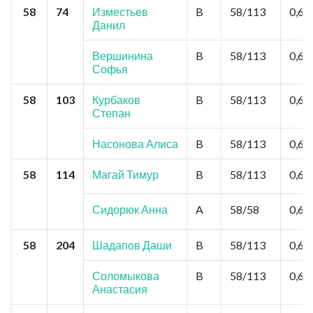
58
74
Изместьев
B
58/113
0,6
Данил
Вершинина
B
58/113
0,6
Софья
58
103
Курбаков
B
58/113
0,6
Степан
Насонова Алиса
B
58/113
0,6
58
114
Магай Тимур
B
58/113
0,6
Сидорюк Анна
A
58/58
0,6
58
204
Шадапов Даши
B
58/113
0,6
Соломыкова
B
58/113
0,6
Анастасия