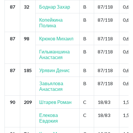
87
32
Боднар Захар
B
87/118
0,6
Копейкина
B
87/118
0,6
Полина
87
98
Крюков Михаил
B
87/118
0,6
Гильманшина
B
87/118
0,6
Анастасия
87
185
Урявин Денис
B
87/118
0,6
Завьялова
B
87/118
0,6
Анастасия
90
209
Штарев Роман
C
18/83
1,5
Елекова
C
18/83
1,5
Евдокия