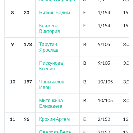
8
30
Биткин Вадим
E
1/154
15,0
Княжева
E
1/154
15,0
Виктория
9
178
Тарутин
B
9/105
3,0
Ярослав
Пискунова
B
9/105
3,0
Ксения
10
197
Чавычалов
B
10/105
3,0
Иван
Митячкина
B
10/105
3,0
Елизавета
11
96
Крохин Артем
E
2/152
13,5
Свалова Вера
E
2/152
13,5