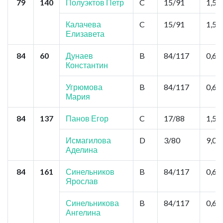
79
140
Полуэктов Петр
C
15/91
1,5
Калачева
C
15/91
1,5
Елизавета
84
60
Дунаев
B
84/117
0,6
Константин
Угрюмова
B
84/117
0,6
Мария
84
137
Панов Егор
C
17/88
1,5
Исмагилова
D
3/80
9,0
Аделина
84
161
Синельников
B
84/117
0,6
Ярослав
Синельникова
B
84/117
0,6
Ангелина