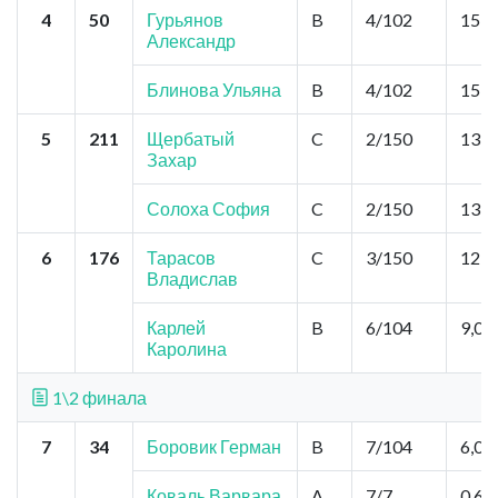
4
50
Гурьянов
B
4/102
15,0
Александр
Блинова Ульяна
B
4/102
15,0
5
211
Щербатый
C
2/150
13,5
Захар
Солоха София
C
2/150
13,5
6
176
Тарасов
C
3/150
12,0
Владислав
Карлей
B
6/104
9,0
Каролина
1\2 финала
7
34
Боровик Герман
B
7/104
6,0
Коваль Варвара
A
7/7
0,6