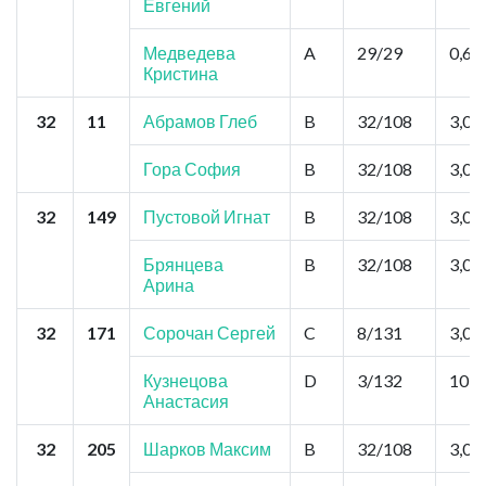
Евгений
Медведева
A
29/29
0,6
Кристина
32
11
Абрамов Глеб
B
32/108
3,0
Гора София
B
32/108
3,0
32
149
Пустовой Игнат
B
32/108
3,0
Брянцева
B
32/108
3,0
Арина
32
171
Сорочан Сергей
C
8/131
3,0
Кузнецова
D
3/132
10,5
Анастасия
32
205
Шарков Максим
B
32/108
3,0