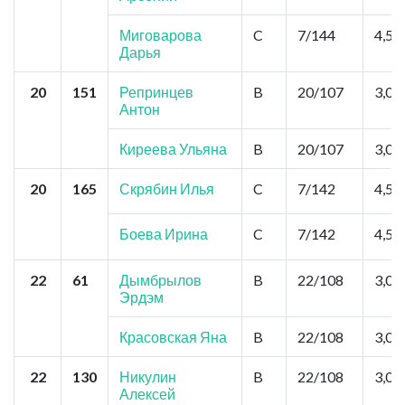
Миговарова
C
7/144
4,5
Дарья
20
151
Репринцев
B
20/107
3,0
Антон
Киреева Ульяна
B
20/107
3,0
20
165
Скрябин Илья
C
7/142
4,5
Боева Ирина
C
7/142
4,5
22
61
Дымбрылов
B
22/108
3,0
Эрдэм
Красовская Яна
B
22/108
3,0
22
130
Никулин
B
22/108
3,0
Алексей