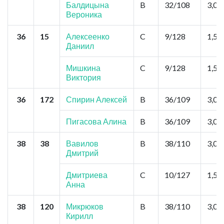
Балдицына
B
32/108
3,0
Вероника
36
15
Алексеенко
C
9/128
1,5
Даниил
Мишкина
C
9/128
1,5
Виктория
36
172
Спирин Алексей
B
36/109
3,0
Пигасова Алина
B
36/109
3,0
38
38
Вавилов
B
38/110
3,0
Дмитрий
Дмитриева
C
10/127
1,5
Анна
38
120
Микрюков
B
38/110
3,0
Кирилл