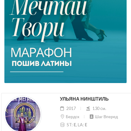
УЛЬЯНА НИНШТИЛЬ
2017
130 cм.
Бердск
Шаг Вперед
ST:
E
, LA:
E