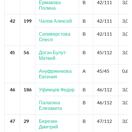
Ермакова
B
42/111
3,0
Полина
42
199
Чалов Алексей
B
42/111
3,0
Селиверстова
B
42/111
3,0
Олеся
45
56
Доган Булут-
B
45/112
3,0
Матвей
Ануфриенкова
A
45/45
0,6
Евгения
46
186
Уфимцев Федор
B
46/112
3,0
Палагина
B
46/112
3,0
Елизавета
47
29
Березин
B
47/112
3,0
Дмитрий