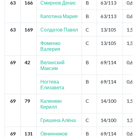
63
166
Смирнов Денис
B
63/113
0,6
Капотина Мария
B
63/113
0,6
63
169
Солдатов Павел
C
13/105
1,5
Фоменко
C
13/105
1,5
Валерия
69
42
Веланский
B
69/114
0,6
Максим
Ногтева
B
69/114
0,6
Елизавета
69
79
Калинкин
C
14/100
1,5
Кирилл
Гришина Алёна
C
14/100
1,5
69
131
Овчинников
B
69/114
0,6