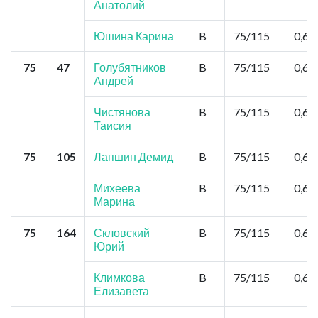
Анатолий
Юшина Карина
B
75/115
0,6
75
47
Голубятников
B
75/115
0,6
Андрей
Чистянова
B
75/115
0,6
Таисия
75
105
Лапшин Демид
B
75/115
0,6
Михеева
B
75/115
0,6
Марина
75
164
Скловский
B
75/115
0,6
Юрий
Климкова
B
75/115
0,6
Елизавета