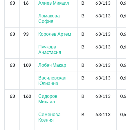
63
16
Алиев Микаил
B
63/113
0,6
Ломакова
B
63/113
0,6
София
63
93
Королев Артем
B
63/113
0,6
Пучкова
B
63/113
0,6
Анастасия
63
109
Лобач Макар
B
63/113
0,6
Василевская
B
63/113
0,6
Юлианна
63
160
Сидоров
B
63/113
0,6
Михаил
Семенова
B
63/113
0,6
Ксения