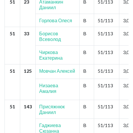
51
23
Атаманкин
B
51/113
3,0
Даниил
Горлова Олеся
B
51/113
3,0
51
33
Борисов
B
51/113
3,0
Всеволод
Чиркова
B
51/113
3,0
Екатерина
51
125
Мовчан Алексей
B
51/113
3,0
Низаева
B
51/113
3,0
Амалия
51
143
Присяжнюк
B
51/113
3,0
Даниил
Гаджиева
B
51/113
3,0
Сюзанна