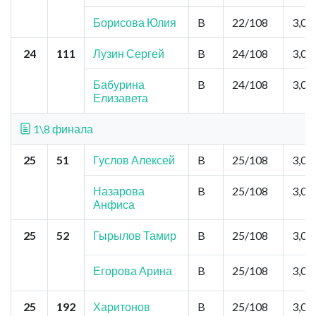
Борисова Юлия
B
22/108
3,0
24
111
Лузин Сергей
B
24/108
3,0
Бабурина
B
24/108
3,0
Елизавета
1\8 финала
25
51
Гуслов Алексей
B
25/108
3,0
Назарова
B
25/108
3,0
Анфиса
25
52
Гырылов Тамир
B
25/108
3,0
Егорова Арина
B
25/108
3,0
25
192
Харитонов
B
25/108
3,0