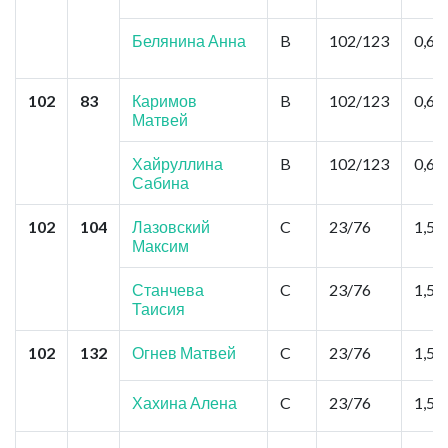
Белянина Анна
B
102/123
0,6
102
83
Каримов
B
102/123
0,6
Матвей
Хайруллина
B
102/123
0,6
Сабина
102
104
Лазовский
C
23/76
1,5
Максим
Станчева
C
23/76
1,5
Таисия
102
132
Огнев Матвей
C
23/76
1,5
Хахина Алена
C
23/76
1,5