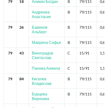
79
18
Аникин Богдан
B
79/115
0,6
Андреева
B
79/115
0,6
Анастасия
79
26
Баринов
B
79/115
0,6
Альберт
Маврина Софья
B
79/115
0,6
79
43
Виноградов
C
15/91
1,5
Святослав
Панова Анжела
C
15/91
1,5
79
84
Киселев
B
79/115
0,6
Владислав
Бурцева
B
79/115
0,6
Вероника