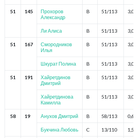
51
145
Прохоров
B
51/113
3,0
Александр
Ли Алиса
B
51/113
3,0
51
167
Смородников
B
51/113
3,0
Илья
Шкурат Полина
B
51/113
3,0
51
191
Хайретдинов
B
51/113
3,0
Дмитрий
Хайретдинова
B
51/113
3,0
Камилла
58
19
Анухов Дмитрий
B
58/113
0,6
Букчина Любовь
C
13/110
1,5