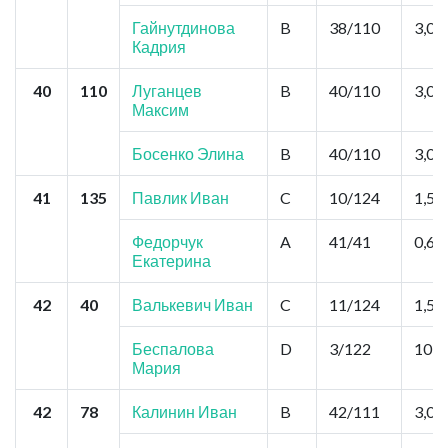
Гайнутдинова
B
38/110
3,0
Кадрия
40
110
Луганцев
B
40/110
3,0
Максим
Босенко Элина
B
40/110
3,0
41
135
Павлик Иван
C
10/124
1,5
Федорчук
A
41/41
0,6
Екатерина
42
40
Валькевич Иван
C
11/124
1,5
Беспалова
D
3/122
10,5
Мария
42
78
Калинин Иван
B
42/111
3,0