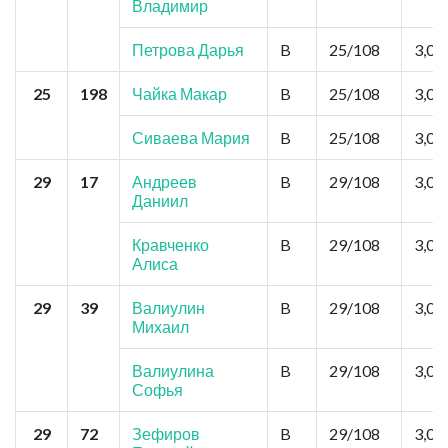
Владимир
Петрова Дарья
B
25/108
3,0
25
198
Чайка Макар
B
25/108
3,0
Сиваева Мария
B
25/108
3,0
29
17
Андреев
B
29/108
3,0
Даниил
Кравченко
B
29/108
3,0
Алиса
29
39
Валиулин
B
29/108
3,0
Михаил
Валиулина
B
29/108
3,0
Софья
29
72
Зефиров
B
29/108
3,0