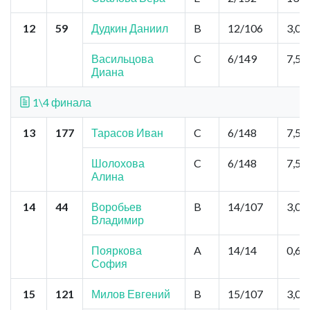
12
59
Дудкин Даниил
B
12/106
3,0
Васильцова
C
6/149
7,5
Диана
1\4 финала
13
177
Тарасов Иван
C
6/148
7,5
Шолохова
C
6/148
7,5
Алина
14
44
Воробьев
B
14/107
3,0
Владимир
Пояркова
A
14/14
0,6
София
15
121
Милов Евгений
B
15/107
3,0