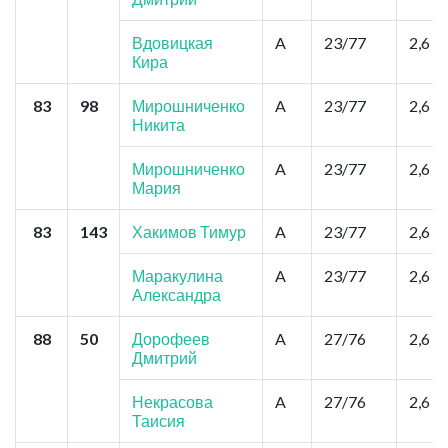
Вдовицкая
A
23/77
2,6
Кира
83
98
Мирошниченко
A
23/77
2,6
Никита
Мирошниченко
A
23/77
2,6
Мария
83
143
Хакимов Тимур
A
23/77
2,6
Маракулина
A
23/77
2,6
Александра
88
50
Дорофеев
A
27/76
2,6
Дмитрий
Некрасова
A
27/76
2,6
Таисия