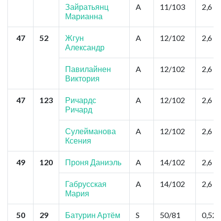
Зайратьянц
A
11/103
2,6
Марианна
47
52
Жгун
A
12/102
2,6
Александр
Павилайнен
A
12/102
2,6
Виктория
47
123
Ричардс
A
12/102
2,6
Ричард
Сулейманова
A
12/102
2,6
Ксения
49
120
Проня Даниэль
A
14/102
2,6
Габрусская
A
14/102
2,6
Мария
50
29
Батурин Артём
S
50/81
0,52