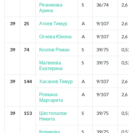
Резникова
S
36/74
2,6
Арина
39
25
Атоев Тимур
A
9/107
2,6
Огнева Юнона
A
9/107
2,6
39
74
Козлов Роман
S
39/75
0,52
Матвеева
S
39/75
0,52
Екатерина
39
144
Хасанов Тимур
A
9/107
2,6
Роякина
A
9/107
2,6
Маргарита
39
153
Шестопалов
S
39/75
0,52
Никита
Корикова
S
39/75
0,52