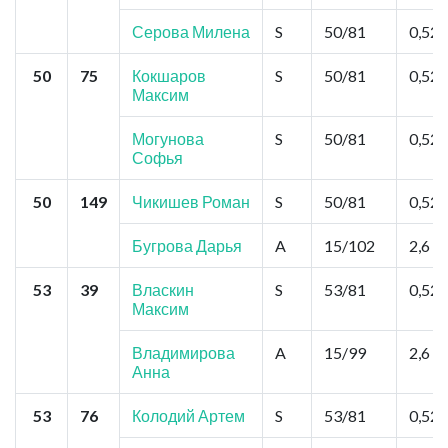
Серова Милена
S
50/81
0,52
50
75
Кокшаров
S
50/81
0,52
Максим
Могунова
S
50/81
0,52
Софья
50
149
Чикишев Роман
S
50/81
0,52
Бугрова Дарья
A
15/102
2,6
53
39
Власкин
S
53/81
0,52
Максим
Владимирова
A
15/99
2,6
Анна
53
76
Колодий Артем
S
53/81
0,52