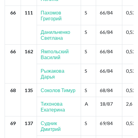
66
111
Пахомов
S
66/84
0,52
Григорий
Данильченко
S
66/84
0,52
Светлана
66
162
Ямпольский
S
66/84
0,52
Василий
Рыжакова
S
66/84
0,52
Дарья
68
135
Соколов Тимур
S
68/84
0,52
Тихонова
A
18/87
2,6
Екатерина
69
137
Судник
S
69/84
0,52
Дмитрий