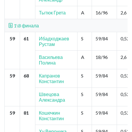
Тытюк Грета
A
16/96
2,6
1\8 финала
59
61
Ибадходжаев
S
59/84
0,52
Рустам
Васильева
A
18/96
2,6
Полина
59
68
Капранов
S
59/84
0,52
Константин
Швецова
S
59/84
0,52
Александра
59
81
Кошечкин
S
59/84
0,52
Константин
Ху Вероника
S
59/84
0,52