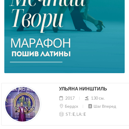
УЛЬЯНА НИНШТИЛЬ
2017
130 cм.
Бердск
Шаг Вперед
ST:
E
, LA:
E