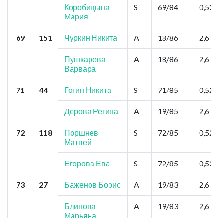
Коробицына
S
69/84
0,52
Мария
69
151
Чуркин Никита
A
18/86
2,6
Пушкарева
A
18/86
2,6
Варвара
71
44
Гогин Никита
S
71/85
0,52
Дерова Регина
A
19/85
2,6
72
118
Поршнев
S
72/85
0,52
Матвей
Егорова Ева
S
72/85
0,52
73
27
Баженов Борис
A
19/83
2,6
Блинова
A
19/83
2,6
Марьяна