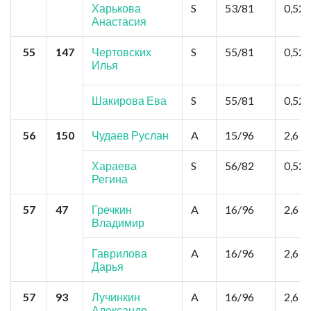
Харькова
S
53/81
0,52
Анастасия
55
147
Чертовских
S
55/81
0,52
Илья
Шакирова Ева
S
55/81
0,52
56
150
Чудаев Руслан
A
15/96
2,6
Хараева
S
56/82
0,52
Регина
57
47
Гречкин
A
16/96
2,6
Владимир
Гаврилова
A
16/96
2,6
Дарья
57
93
Лучинкин
A
16/96
2,6
Александр