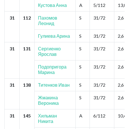
Кустова Анна
A
5/112
13,0
31
112
Пахомов
S
31/72
2,6
Леонид
Гулиева Арина
S
31/72
2,6
31
131
Сергиенко
S
31/72
2,6
Ярослав
Подопригора
S
31/72
2,6
Марина
31
138
Титенков Иван
S
31/72
2,6
Жмакина
S
31/72
2,6
Вероника
31
145
Хильман
A
6/112
10,4
Никита