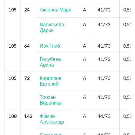
105
24
Аксенов Марк
A
41/73
0,52
Васильева
A
41/73
0,52
Дарья
105
64
Иоч Глеб
A
41/73
0,52
Голубева
A
41/73
0,52
Арина
105
72
Кириллов
A
41/73
0,52
Евгений
Трохан
A
41/73
0,52
Вероника
108
142
Фомин
A
44/73
0,52
Александр
Сергеева
A
44/73
0,52