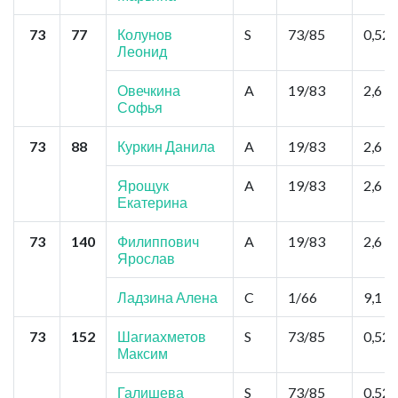
73
77
Колунов
S
73/85
0,52
Леонид
Овечкина
A
19/83
2,6
Софья
73
88
Куркин Данила
A
19/83
2,6
Ярощук
A
19/83
2,6
Екатерина
73
140
Филиппович
A
19/83
2,6
Ярослав
Ладзина Алена
C
1/66
9,1
73
152
Шагиахметов
S
73/85
0,52
Максим
Галишева
S
73/85
0,52