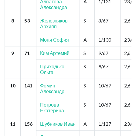
Алпатова
A
1/131
23,4
Александра
8
53
Железняков
S
8/67
2,6
Архипп
Моня София
A
1/130
23,4
9
71
Ким Артемий
S
9/67
2,6
Приходько
S
9/67
2,6
Ольга
10
141
Фомин
S
10/67
2,6
Александр
Петрова
S
10/67
2,6
Екатерина
11
156
Шубников Иван
A
1/127
23,4