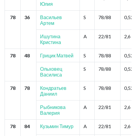
Юлия
78
36
Васильев
S
78/88
0,52
Артем
Ишутина
A
22/81
2,6
Кристина
78
48
Грицик Матвей
S
78/88
0,52
Ольховец
S
78/88
0,52
Василиса
78
78
Кондратьев
S
78/88
0,52
Даниил
Рыбникова
A
22/81
2,6
Валерия
78
84
Кузьмин Тимур
A
22/81
2,6