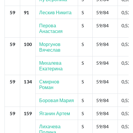
59
91
Лескив Никита
S
59/84
0,52
Перова
S
59/84
0,52
Анастасия
59
100
Моргунов
S
59/84
0,52
Вячеслав
Михалева
S
59/84
0,52
Екатерина
59
134
Смирнов
S
59/84
0,52
Роман
Боровая Мария
S
59/84
0,52
59
159
Яганин Артем
S
59/84
0,52
Лихачева
S
59/84
0,52
Полина