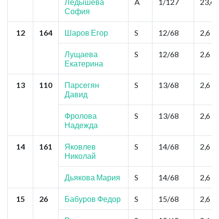
Ледышева
A
1/127
23,4
София
12
164
Шаров Егор
S
12/68
2,6
Лущаева
S
12/68
2,6
Екатерина
13
110
Парсегян
S
13/68
2,6
Давид
Фролова
S
13/68
2,6
Надежда
14
161
Яковлев
S
14/68
2,6
Николай
Дьякова Мария
S
14/68
2,6
15
26
Бабуров Федор
S
15/68
2,6