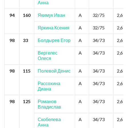
Анна
94
160
Якимук Иван
A
32/75
2,6
Яркина Ксения
A
32/75
2,6
98
33
Болдырев Егор
A
34/73
2,6
Вергелес
A
34/73
2,6
Олеся
98
115
Полевой Денис
A
34/73
2,6
Рассохина
A
34/73
2,6
Диана
98
125
Романов
A
34/73
2,6
Владислав
Скобелева
A
34/73
2,6
Анна