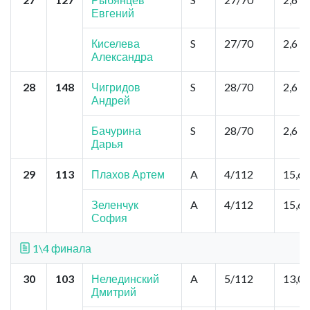
Евгений
Киселева
S
27/70
2,6
Александра
28
148
Чигридов
S
28/70
2,6
Андрей
Бачурина
S
28/70
2,6
Дарья
29
113
Плахов Артем
A
4/112
15,6
Зеленчук
A
4/112
15,6
София
1\4 финала
30
103
Нелединский
A
5/112
13,0
Дмитрий