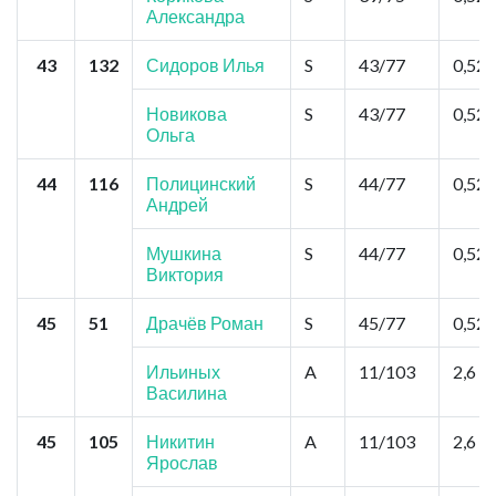
Александра
43
132
Сидоров Илья
S
43/77
0,52
Новикова
S
43/77
0,52
Ольга
44
116
Полицинский
S
44/77
0,52
Андрей
Мушкина
S
44/77
0,52
Виктория
45
51
Драчёв Роман
S
45/77
0,52
Ильиных
A
11/103
2,6
Василина
45
105
Никитин
A
11/103
2,6
Ярослав