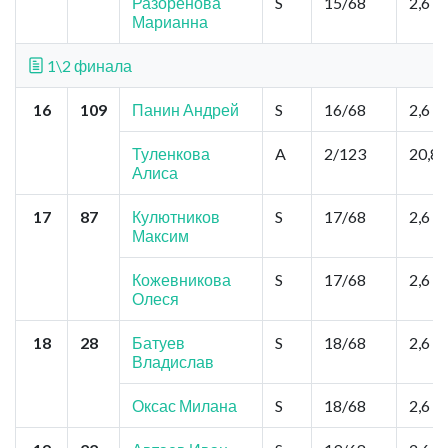
Разоренова
S
15/68
2,6
Марианна
1\2 финала
16
109
Панин Андрей
S
16/68
2,6
Туленкова
A
2/123
20,8
Алиса
17
87
Кулютников
S
17/68
2,6
Максим
Кожевникова
S
17/68
2,6
Олеся
18
28
Батуев
S
18/68
2,6
Владислав
Оксас Милана
S
18/68
2,6