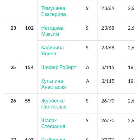
Тямушева
S
23/69
2,6
Екатерина
23
102
Негодяев
S
23/68
2,6
Максим
Калинина
S
23/68
2,6
Янина
25
154
Шефер Роберт
A
3/115
18,2
Кульпина
A
3/115
18,2
Анастасия
26
55
Журбенко
S
26/70
2,6
Святослав
Шалак
S
26/70
2,6
Стефания
27
127
Рыбянцев
S
27/70
2,6