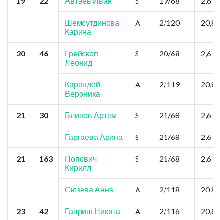
19
22
Автаев Иван
S
19/68
2,6
Шемсутдинова
A
2/120
20,8
Карина
20
46
Грейскоп
S
20/68
2,6
Леонид
Карандей
A
2/119
20,8
Вероника
21
30
Блинов Артем
S
21/68
2,6
Гаргаева Арина
S
21/68
2,6
21
163
Попович
S
21/68
2,6
Кирилл
Сюзева Анна
A
2/118
20,8
23
42
Гавриш Никита
A
2/116
20,8