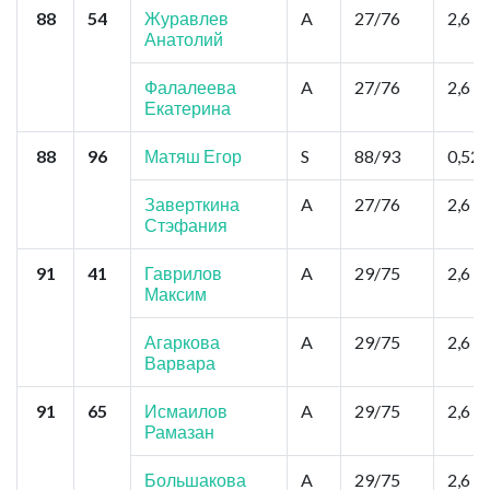
88
54
Журавлев
A
27/76
2,6
Анатолий
Фалалеева
A
27/76
2,6
Екатерина
88
96
Матяш Егор
S
88/93
0,52
Заверткина
A
27/76
2,6
Стэфания
91
41
Гаврилов
A
29/75
2,6
Максим
Агаркова
A
29/75
2,6
Варвара
91
65
Исмаилов
A
29/75
2,6
Рамазан
Большакова
A
29/75
2,6