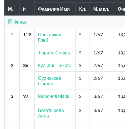
М.
N
Фамилия Имя
Кл.
М. в кл.
Очки
Финал
1
119
Пресняков
S
1/67
18,2
Глеб
Тюрина Софья
S
1/67
18,2
2
86
Кульпин Никита
S
2/67
15,6
Сурнакова
S
2/67
15,6
София
3
97
Миронов Марк
S
3/67
13,0
Богатырева
S
3/67
13,0
Анна