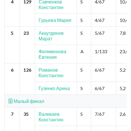
4
129
Савченков
S
4/67
10,4
Константин
Гурьева Мария
S
4/67
10,4
5
23
Акаутдинов
S
5/67
7,8
Марат
Филимонова
A
1/133
23,4
Евгения
6
126
Романов
S
6/67
5,2
Константин
Гузенко Арина
S
6/67
5,2
Малый финал
7
35
Валикаев
S
7/67
2,6
Константин