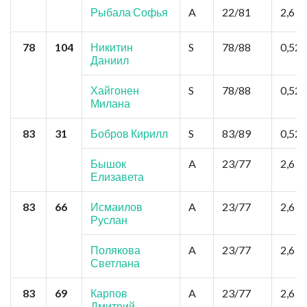
Рыбала Софья
A
22/81
2,6
78
104
Никитин
S
78/88
0,52
Даниил
Хайгонен
S
78/88
0,52
Милана
83
31
Бобров Кирилл
S
83/89
0,52
Бышок
A
23/77
2,6
Елизавета
83
66
Исмаилов
A
23/77
2,6
Руслан
Полякова
A
23/77
2,6
Светлана
83
69
Карпов
A
23/77
2,6
Дмитрий