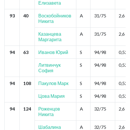
Елизавета
93
40
Воскобойников
A
31/75
2,6
Никита
Казанцева
A
31/75
2,6
Маргарита
94
63
Иванов Юрий
S
94/98
0,52
Литвинчук
S
94/98
0,52
София
94
108
Пакулов Марк
S
94/98
0,52
Цова Мария
S
94/98
0,52
94
124
Роженцов
A
32/75
2,6
Никита
Шабалина
A
32/75
2,6