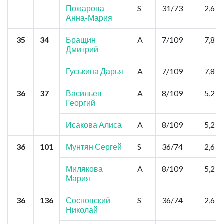
Пожарова
S
31/73
2,6
Анна-Мария
35
34
Бращин
A
7/109
7,8
Дмитрий
Гуськина Дарья
A
7/109
7,8
36
37
Васильев
A
8/109
5,2
Георгий
Исакова Алиса
A
8/109
5,2
36
101
Мунтян Сергей
S
36/74
2,6
Милякова
A
8/109
5,2
Мария
36
136
Сосновский
S
36/74
2,6
Николай