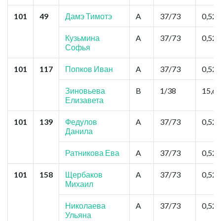
101
49
Дамэ Тимотэ
A
37/73
0,52
Кузьмина
A
37/73
0,52
Софья
101
117
Попков Иван
A
37/73
0,52
Зиновьева
B
1/38
15,6
Елизавета
101
139
Федулов
A
37/73
0,52
Данила
Ратникова Ева
A
37/73
0,52
101
158
Щербаков
A
37/73
0,52
Михаил
Николаева
A
37/73
0,52
Ульяна