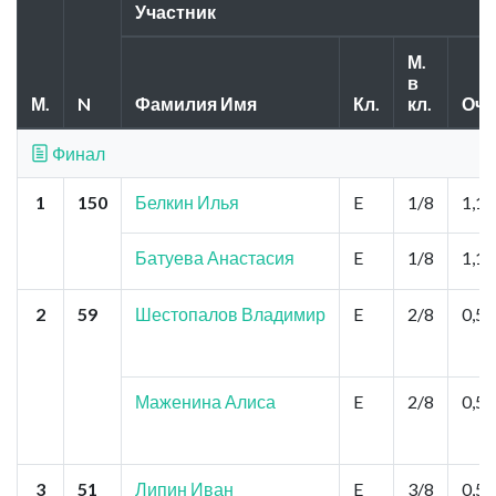
Участник
М.
в
М.
N
Фамилия Имя
Кл.
кл.
Очк
Финал
1
150
Белкин Илья
E
1/8
1,1
Батуева Анастасия
E
1/8
1,1
2
59
Шестопалов Владимир
E
2/8
0,5
Маженина Алиса
E
2/8
0,5
3
51
Липин Иван
E
3/8
0,5