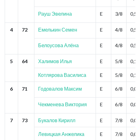
Рауш Эвелина
E
3/8
0,5
4
72
Емелькин Семен
E
4/8
0,5
Белоусова Алёна
E
4/8
0,5
5
64
Халимов Илья
E
5/8
0,1
Котлярова Василиса
E
5/8
0,1
6
71
Годовалов Максим
E
6/8
0,0
Чекменева Виктория
E
6/8
0,0
7
73
Букалов Кирилл
E
7/8
0,0
Левицкая Анжелика
E
7/8
0,0