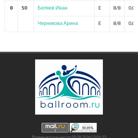
8
50
Беляев Иван
E
8/8
0,0
Черникова Арина
E
8/8
0,0
Время актуальности: 09.08.2026 12:01:23