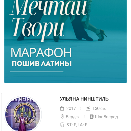
УЛЬЯНА НИНШТИЛЬ
2017
130 cм.
Бердск
Шаг Вперед
ST:
E
, LA:
E