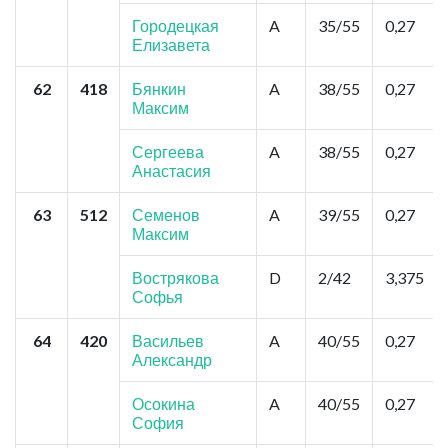
Городецкая
A
35/55
0,27
Елизавета
62
418
Бянкин
A
38/55
0,27
Максим
Сергеева
A
38/55
0,27
Анастасия
63
512
Семенов
A
39/55
0,27
Максим
Вострякова
D
2/42
3,375
Софья
64
420
Васильев
A
40/55
0,27
Александр
Осокина
A
40/55
0,27
София