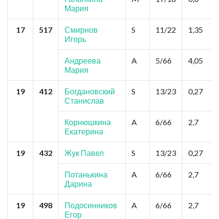
Мария
17
517
Смирнов
S
11/22
1,35
Игорь
Андреева
A
5/66
4,05
Мария
19
412
Богдановский
S
13/23
0,27
Станислав
Корнюшкина
A
6/66
2,7
Екатерина
19
432
Жук Павел
S
13/23
0,27
Потанькина
A
6/66
2,7
Дарина
19
498
Подосинников
A
6/66
2,7
Егор