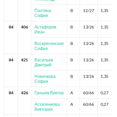
Пахтина
B
12/27
1,35
София
84
406
Астафоров
B
13/26
1,35
Иван
Воскресенская
B
13/26
1,35
Софья
84
421
Васильев
B
13/26
1,35
Дмитрий
Новичкова
B
13/26
1,35
София
84
426
Грошев Виктор
A
60/66
0,27
Астапенкова
A
60/66
0,27
Виктория