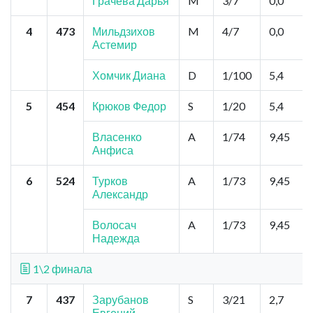
Грачева Дарья
M
3/7
0,0
4
473
Мильдзихов
M
4/7
0,0
Астемир
Хомчик Диана
D
1/100
5,4
5
454
Крюков Федор
S
1/20
5,4
Власенко
A
1/74
9,45
Анфиса
6
524
Турков
A
1/73
9,45
Александр
Волосач
A
1/73
9,45
Надежда
1\2 финала
7
437
Зарубанов
S
3/21
2,7
Евгений