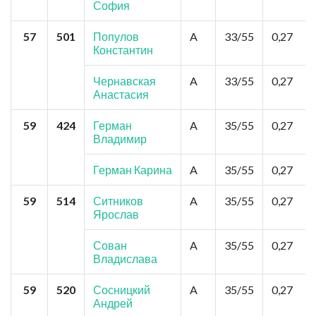
София
57
501
Популов
A
33/55
0,27
Константин
Чернавская
A
33/55
0,27
Анастасия
59
424
Герман
A
35/55
0,27
Владимир
Герман Карина
A
35/55
0,27
59
514
Ситников
A
35/55
0,27
Ярослав
Сован
A
35/55
0,27
Владислава
59
520
Сосницкий
A
35/55
0,27
Андрей