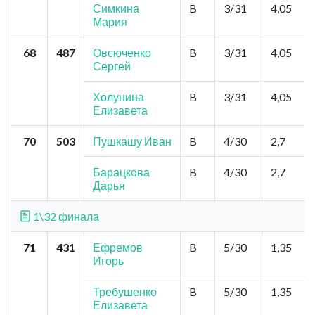
Симкина
B
3/31
4,05
Мария
68
487
Овсюченко
B
3/31
4,05
Сергей
Холунина
B
3/31
4,05
Елизавета
70
503
Пушкашу Иван
B
4/30
2,7
Барацкова
B
4/30
2,7
Дарья
1\32 финала
71
431
Ефремов
B
5/30
1,35
Игорь
Требушенко
B
5/30
1,35
Елизавета