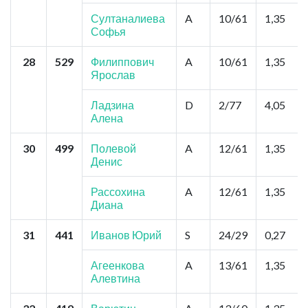
Султаналиева
A
10/61
1,35
Софья
28
529
Филиппович
A
10/61
1,35
Ярослав
Ладзина
D
2/77
4,05
Алена
30
499
Полевой
A
12/61
1,35
Денис
Рассохина
A
12/61
1,35
Диана
31
441
Иванов Юрий
S
24/29
0,27
Агеенкова
A
13/61
1,35
Алевтина