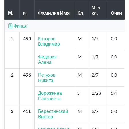
М. в
М.
N
Фамилия Имя
Кл.
кл.
Очки
Финал
1
450
Которов
M
1/7
0,0
Владимир
Федорик
M
1/7
0,0
Алена
2
496
Петухов
M
2/7
0,0
Никита
Дорожкина
S
1/23
5,4
Елизавета
3
411
Берестинский
M
3/7
0,0
Виктор