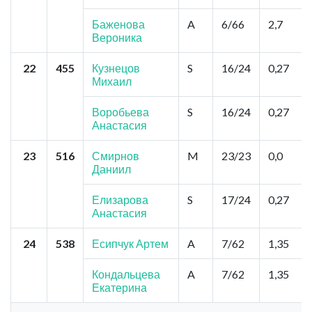
Баженова
A
6/66
2,7
Вероника
22
455
Кузнецов
S
16/24
0,27
Михаил
Воробьева
S
16/24
0,27
Анастасия
23
516
Смирнов
M
23/23
0,0
Даниил
Елизарова
S
17/24
0,27
Анастасия
24
538
Есипчук Артем
A
7/62
1,35
Кондальцева
A
7/62
1,35
Екатерина