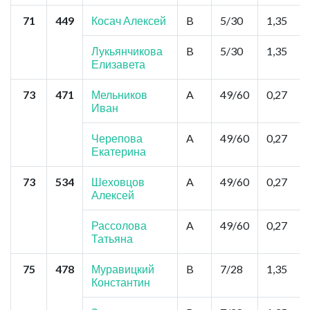
71
449
Косач Алексей
B
5/30
1,35
Лукьянчикова
B
5/30
1,35
Елизавета
73
471
Мельников
A
49/60
0,27
Иван
Черепова
A
49/60
0,27
Екатерина
73
534
Шеховцов
A
49/60
0,27
Алексей
Рассолова
A
49/60
0,27
Татьяна
75
478
Муравицкий
B
7/28
1,35
Константин