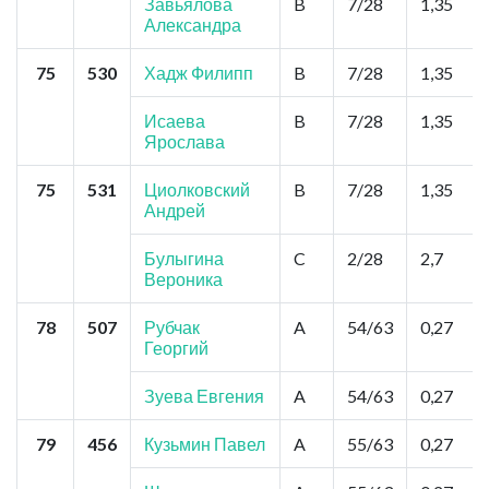
Завьялова
B
7/28
1,35
Александра
75
530
Хадж Филипп
B
7/28
1,35
Исаева
B
7/28
1,35
Ярослава
75
531
Циолковский
B
7/28
1,35
Андрей
Булыгина
C
2/28
2,7
Вероника
78
507
Рубчак
A
54/63
0,27
Георгий
Зуева Евгения
A
54/63
0,27
79
456
Кузьмин Павел
A
55/63
0,27