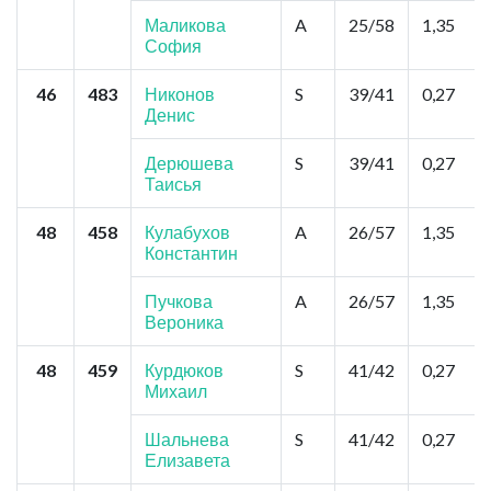
Маликова
A
25/58
1,35
София
46
483
Никонов
S
39/41
0,27
Денис
Дерюшева
S
39/41
0,27
Таисья
48
458
Кулабухов
A
26/57
1,35
Константин
Пучкова
A
26/57
1,35
Вероника
48
459
Курдюков
S
41/42
0,27
Михаил
Шальнева
S
41/42
0,27
Елизавета