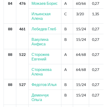
84
476
Можаев Борис
A
60/66
0,27
Ильинская
C
3/20
1,35
Алена
88
461
Лебедев Глеб
B
15/24
0,27
Вакулина
B
15/24
0,27
Анфиса
88
522
Сторожев
A
64/68
0,27
Евгений
Сторожева
A
64/68
0,27
Алена
88
527
Федотов Илья
B
15/24
0,27
Деменчук
B
15/24
0,27
Ольга