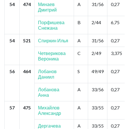
54
474
Минаев
A
31/56
0,27
Дмитрий
Порфишева
B
2/44
6,75
Снежана
54
521
Спиркин Илья
A
31/56
0,27
Четверикова
C
2/49
3,375
Вероника
56
464
Лобанов
S
49/49
0,27
Даниил
Лобанова
A
33/56
0,27
Анна
57
475
Михайлов
A
33/55
0,27
Александр
Дергачева
A
33/55
0,27