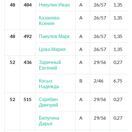
48
484
Никулин Иван
A
26/57
1,35
Казанова
A
26/57
1,35
Ксения
48
492
Пакулов Марк
A
26/57
1,35
Цова Мария
A
26/57
1,35
52
436
Заричный
A
29/56
0,27
Евгений
Косых
B
2/46
6,75
Надежда
52
515
Скрябин
A
29/56
0,27
Дмитрий
Белугина
A
29/56
0,27
Дарья