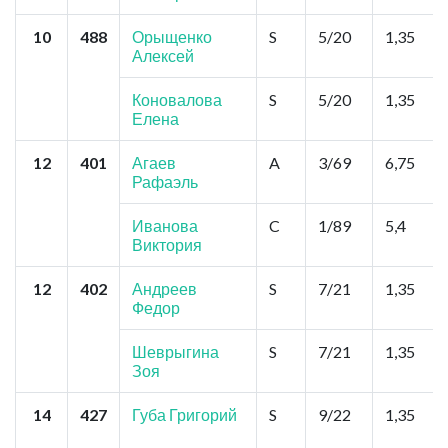
10
488
Орыщенко
S
5/20
1,35
Алексей
Коновалова
S
5/20
1,35
Елена
12
401
Агаев
A
3/69
6,75
Рафаэль
Иванова
C
1/89
5,4
Виктория
12
402
Андреев
S
7/21
1,35
Федор
Шеврыгина
S
7/21
1,35
Зоя
14
427
Губа Григорий
S
9/22
1,35