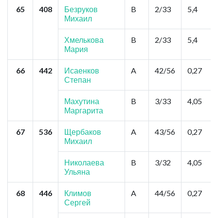
65
408
Безруков
B
2/33
5,4
Михаил
Хмелькова
B
2/33
5,4
Мария
66
442
Исаенков
A
42/56
0,27
Степан
Махутина
B
3/33
4,05
Маргарита
67
536
Щербаков
A
43/56
0,27
Михаил
Николаева
B
3/32
4,05
Ульяна
68
446
Климов
A
44/56
0,27
Сергей