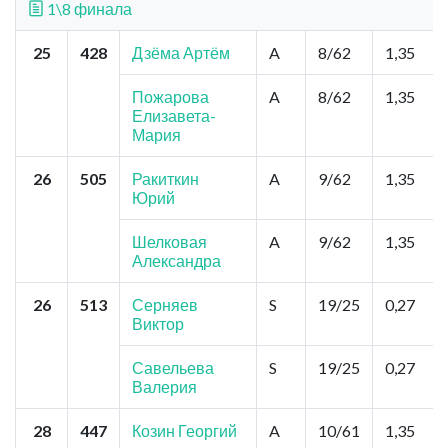
1\8 финала
25
428
Дзёма Артём
A
8/62
1,35
Пожарова
A
8/62
1,35
Елизавета-
Мария
26
505
Ракиткин
A
9/62
1,35
Юрий
Шелковая
A
9/62
1,35
Александра
26
513
Серняев
S
19/25
0,27
Виктор
Савельева
S
19/25
0,27
Валерия
28
447
Козин Георгий
A
10/61
1,35