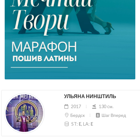
УЛЬЯНА НИНШТИЛЬ
2017
130 cм.
Бердск
Шаг Вперед
ST:
E
, LA:
E