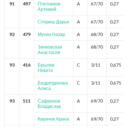
91
497
Плотников
A
67/70
0,27
Артемий
Спориш Дарья
A
67/70
0,27
92
479
Мухин Назар
A
68/70
0,27
Зинковская
A
68/70
0,27
Анастасия
93
416
Брылев
C
3/11
0,675
Никита
Бедретдинова
C
3/11
0,675
Алиса
93
511
Сафронов
A
69/70
0,27
Владислав
Киричок Арина
A
69/70
0,27