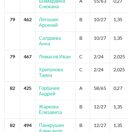
Шамардина
A
55/63
0,27
Снежана
79
462
Легошин
B
10/27
1,35
Арсений
Салдаева
B
10/27
1,35
Анна
79
467
Лямасов Иван
C
2/24
2,025
Хрипунова
C
2/24
2,025
Таина
82
425
Горбачев
A
58/65
0,27
Андрей
Жаркова
B
12/27
1,35
Елизавета
82
494
Панкрушин
B
12/27
1,35
Александр