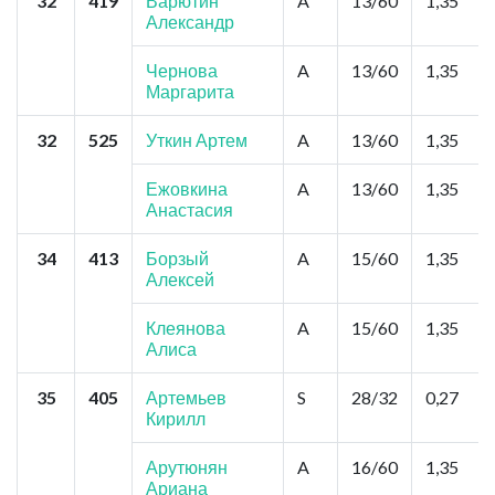
32
419
Варютин
A
13/60
1,35
Александр
Чернова
A
13/60
1,35
Маргарита
32
525
Уткин Артем
A
13/60
1,35
Ежовкина
A
13/60
1,35
Анастасия
34
413
Борзый
A
15/60
1,35
Алексей
Клеянова
A
15/60
1,35
Алиса
35
405
Артемьев
S
28/32
0,27
Кирилл
Арутюнян
A
16/60
1,35
Ариана