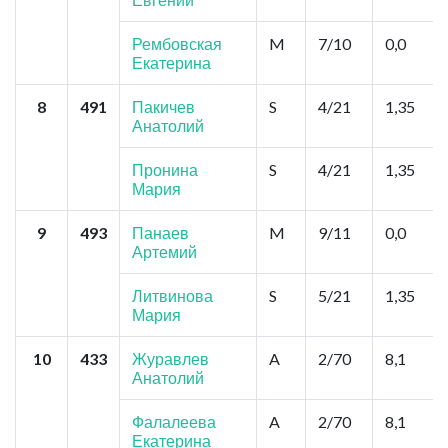
Рембовская
M
7/10
0,0
Екатерина
8
491
Пакичев
S
4/21
1,35
Анатолий
Пронина
S
4/21
1,35
Мария
9
493
Панаев
M
9/11
0,0
Артемий
Литвинова
S
5/21
1,35
Мария
10
433
Журавлев
A
2/70
8,1
Анатолий
Фалалеева
A
2/70
8,1
Екатерина