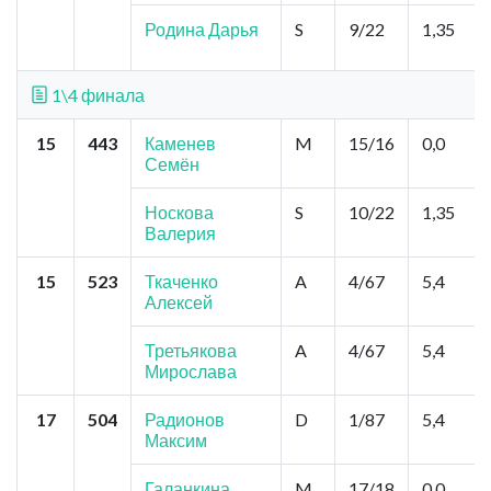
Родина Дарья
S
9/22
1,35
1\4 финала
15
443
Каменев
M
15/16
0,0
Семён
Носкова
S
10/22
1,35
Валерия
15
523
Ткаченко
A
4/67
5,4
Алексей
Третьякова
A
4/67
5,4
Мирослава
17
504
Радионов
D
1/87
5,4
Максим
Галанкина
M
17/18
0,0