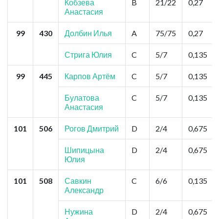
Кобзева
B
21/22
0,27
Анастасия
99
430
Долбин Илья
A
75/75
0,27
Стрига Юлия
C
5/7
0,135
99
445
Карпов Артём
C
5/7
0,135
Булатова
C
5/7
0,135
Анастасия
101
506
Рогов Дмитрий
D
2/4
0,675
Шипицына
D
2/4
0,675
Юлия
101
508
Савкин
C
6/6
0,135
Александр
Нужина
D
2/4
0,675