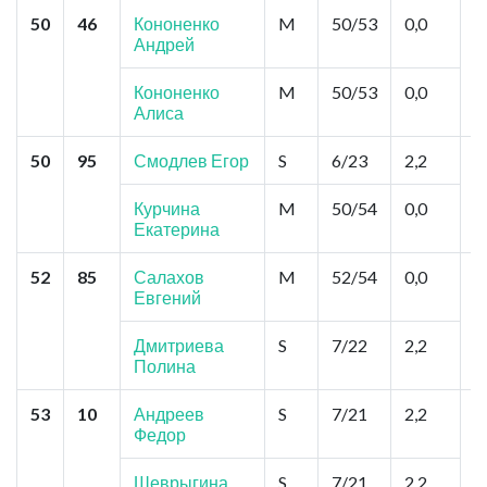
50
46
Кононенко
M
50/53
0,0
М
Андрей
Г
Кононенко
M
50/53
0,0
Алиса
50
95
Смодлев Егор
S
6/23
2,2
М
К
Н
Курчина
M
50/54
0,0
К
Екатерина
52
85
Салахов
M
52/54
0,0
Н
Евгений
Г
П
Дмитриева
S
7/22
2,2
Полина
53
10
Андреев
S
7/21
2,2
С
Федор
"
К
Шеврыгина
S
7/21
2,2