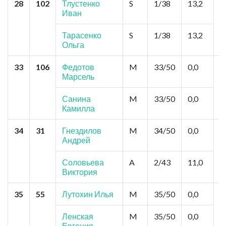
28
102
Тлустенко
S
1/38
13,2
М
Иван
Ш
Ш
Тарасенко
S
1/38
13,2
Ольга
33
106
Федотов
M
33/50
0,0
И
Марсель
С
Ш
Ш
Санина
M
33/50
0,0
Камилла
34
31
Гнездилов
M
34/50
0,0
М
Андрей
Д
П
Г
Соловьева
A
2/43
11,0
Виктория
35
55
Лутохин Илья
M
35/50
0,0
М
7
С
Ленская
M
35/50
0,0
С
Евгения