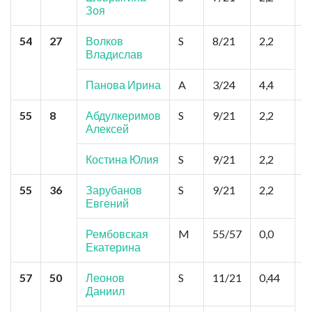
Зоя
54
27
Волков
S
8/21
2,2
С
Владислав
П
Панова Ирина
A
3/24
4,4
55
8
Абдулкеримов
S
9/21
2,2
Н
Алексей
"
Б
Б
Костина Юлия
S
9/21
2,2
55
36
Зарубанов
S
9/21
2,2
М
Евгений
Щ
Щ
Рембовская
M
55/57
0,0
Екатерина
57
50
Леонов
S
11/21
0,44
М
Даниил
С