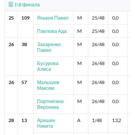
1\8 финала
25
109
Яньков Павел
M
25/48
0,0
М
О
М
Павлова Ада
M
25/48
0,0
26
38
Захаренко
M
26/48
0,0
В
Павел
А
Г
Бусурова
M
26/48
0,0
Алиса
26
57
Малышев
M
26/48
0,0
Е
Максим
В
М
Портнягина
M
26/48
0,0
Вероника
28
13
Аришин
A
1/48
13,2
М
Никита
М
Ш