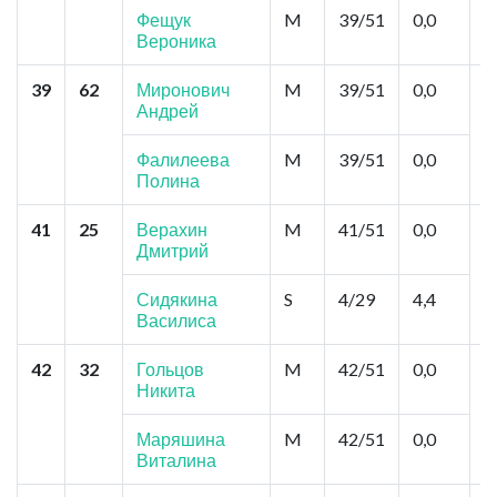
А
Фещук
M
39/51
0,0
А
Вероника
39
62
Миронович
M
39/51
0,0
Н
Андрей
"
А
К
Фалилеева
M
39/51
0,0
Полина
41
25
Верахин
M
41/51
0,0
Ч
Дмитрий
В
Б
М
Сидякина
S
4/29
4,4
Василиса
42
32
Гольцов
M
42/51
0,0
М
Никита
В
И
Маряшина
M
42/51
0,0
Виталина