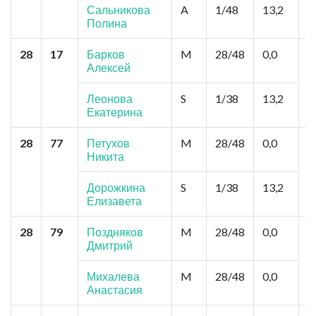
Сальникова
A
1/48
13,2
Полина
28
17
Барков
M
28/48
0,0
М
Алексей
Ш
Ш
Леонова
S
1/38
13,2
Екатерина
28
77
Петухов
M
28/48
0,0
П
Никита
М
Дорожкина
S
1/38
13,2
Елизавета
28
79
Поздняков
M
28/48
0,0
М
Дмитрий
К
Михалева
M
28/48
0,0
Анастасия