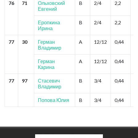
76
71
Ольховский
B
2/4
2,2
С
Евгений
Д
К
Еропкина
B
2/4
2,2
Ирина
77
30
Герман
A
12/12
0,44
С
Владимир
"
М
Герман
A
12/12
0,44
Карина
77
97
Стасевич
B
3/4
0,44
В
Владимир
В
В
Попова Юлия
B
3/4
0,44