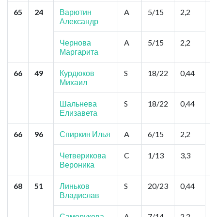
65
24
Варютин
A
5/15
2,2
С
Александр
П
Н
Чернова
A
5/15
2,2
Маргарита
66
49
Курдюков
S
18/22
0,44
М
Михаил
К
Д
Шальнева
S
18/22
0,44
Елизавета
66
96
Спиркин Илья
A
6/15
2,2
С
Б
Н
Четверикова
C
1/13
3,3
Вероника
68
51
Линьков
S
20/23
0,44
М
Владислав
П
А
Саморукова
A
7/14
2,2