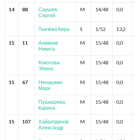
14
88
Саушев
M
14/48
0,0
М
Сергей
К
К
Ткачёва Кира
S
1/52
13,2
15
11
Аникеев
M
15/48
0,0
Б
Никита
К
К
Кокотова
M
15/48
0,0
Элина
15
67
Ненашкин
M
15/48
0,0
К
Марк
"
К
У
Пушкарева
M
15/48
0,0
М
Карина
15
107
Хайретдинов
M
15/48
0,0
К
Александр
К