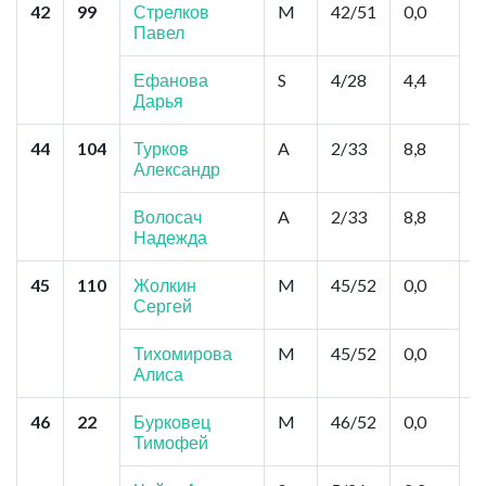
42
99
Стрелков
M
42/51
0,0
М
Павел
7
С
С
Ефанова
S
4/28
4,4
Дарья
44
104
Турков
A
2/33
8,8
С
Александр
А
Р
Волосач
A
2/33
8,8
Надежда
45
110
Жолкин
M
45/52
0,0
М
Сергей
К
Тихомирова
M
45/52
0,0
Алиса
46
22
Бурковец
M
46/52
0,0
Н
Тимофей
"
Г