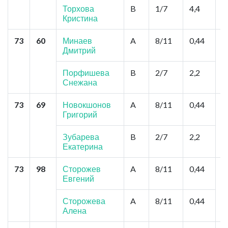
А
Торхова
B
1/7
4,4
Кристина
73
60
Минаев
A
8/11
0,44
В
Дмитрий
М
К
,
Порфишева
B
2/7
2,2
Снежана
73
69
Новокшонов
A
8/11
0,44
М
Григорий
С
Зубарева
B
2/7
2,2
Екатерина
73
98
Сторожев
A
8/11
0,44
Т
Евгений
Г
Н
Сторожева
A
8/11
0,44
Алена