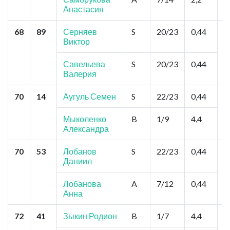
Анастасия
68
89
Серняев
S
20/23
0,44
С
Виктор
В
С
Савельева
S
20/23
0,44
Валерия
70
14
Аугуль Семен
S
22/23
0,44
С
К
,
Мыколенко
B
1/9
4,4
Александра
70
53
Лобанов
S
22/23
0,44
С
Даниил
С
У
У
Лобанова
A
7/12
0,44
Анна
72
41
Зыкин Родион
B
1/7
4,4
К
К