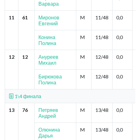
Варвара
11
61
Миронов
M
11/48
0,0
М
Евгений
З
Конина
M
11/48
0,0
Полина
12
12
Ануреев
M
12/48
0,0
К
Михаил
д
С
Бирюкова
M
12/48
0,0
Полина
1\4 финала
13
76
Петряев
M
13/48
0,0
М
Андрей
Т
Олюнина
M
13/48
0,0
Дарья