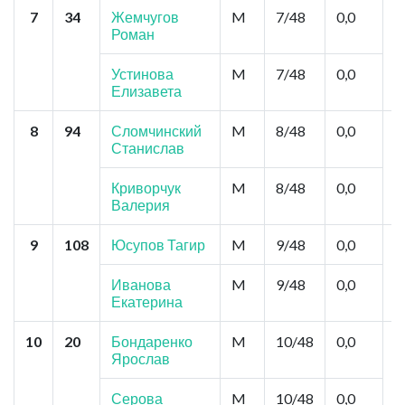
7
34
Жемчугов
M
7/48
0,0
М
Роман
Д
Устинова
M
7/48
0,0
Елизавета
8
94
Сломчинский
M
8/48
0,0
М
Станислав
к
Д
Криворчук
M
8/48
0,0
Валерия
9
108
Юсупов Тагир
M
9/48
0,0
А
С
С
Иванова
M
9/48
0,0
Екатерина
10
20
Бондаренко
M
10/48
0,0
В
Ярослав
М
К
,
Серова
M
10/48
0,0