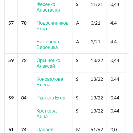
Фесенко
S
11/21
0,44
Анастасия
57
78
Подосинников
A
3/21
4,4
Е
Егор
В
Р
Баженова
A
3/21
4,4
Вероника
59
72
Орыщенко
S
13/22
0,44
В
Алексей
Р
Н
Коновалова
S
13/22
0,44
Елена
59
84
Рыжков Егор
S
13/22
0,44
Я
Д
Д
Кроткова
S
13/22
0,44
Анна
61
74
Панаев
M
61/62
0,0
Д