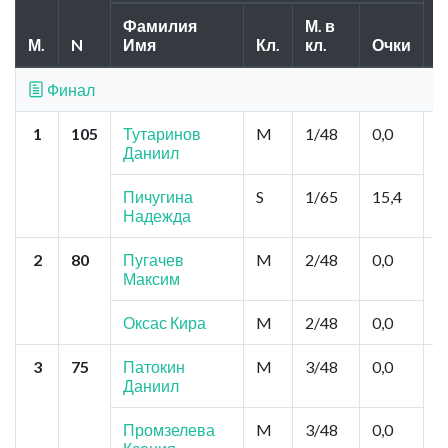
Фамилия
М. в
М.
N
Имя
Кл.
кл.
Очки
Г
Финал
1
105
Тутаринов
M
1/48
0,0
А
Даниил
Д
В
Б
Пичугина
S
1/65
15,4
Надежда
2
80
Пугачев
M
2/48
0,0
М
Максим
О
М
Оксас Кира
M
2/48
0,0
3
75
Патокин
M
3/48
0,0
Н
Даниил
"
С
Промзелева
M
3/48
0,0