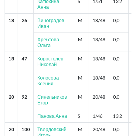
Катюхина
S
1/51
13,2
Анна
18
26
Виноградов
M
18/48
0,0
М
Иван
Т
Хребтова
M
18/48
0,0
Ольга
18
47
Коростелев
M
18/48
0,0
С
Николай
Р
К
Колосова
M
18/48
0,0
Ксения
20
92
Синельников
M
20/48
0,0
С
Егор
С
Панова Анна
S
1/46
13,2
20
100
Твердовский
M
20/48
0,0
С
Игорь
и