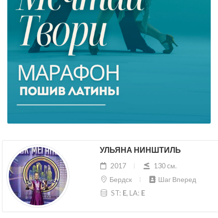
УЛЬЯНА НИНШТИЛЬ
2017
130 cм.
Бердск
Шаг Вперед
ST:
E
, LA:
E