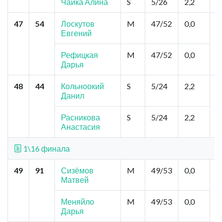
Чайка Алина
S
5/26
2,2
47
54
Лоскутов
M
47/52
0,0
С
Евгений
А
К
Рефицкая
M
47/52
0,0
Дарья
48
44
Кольноокий
S
5/24
2,2
Д
Данил
"
Ф
Б
Расникова
S
5/24
2,2
Анастасия
1\16 финала
49
91
Сизёмов
M
49/53
0,0
Н
Матвей
Н
М
Х
Меняйло
M
49/53
0,0
Дарья