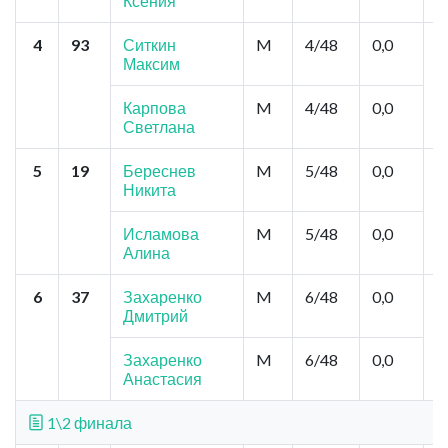
Ксения
4
93
Ситкин
M
4/48
0,0
С
Максим
"
П
Н
Карпова
M
4/48
0,0
Светлана
5
19
Береснев
M
5/48
0,0
С
Никита
"
Е
М
Исламова
M
5/48
0,0
Алина
6
37
Захаренко
M
6/48
0,0
М
Дмитрий
К
Ж
К
Захаренко
M
6/48
0,0
Анастасия
1\2 финала