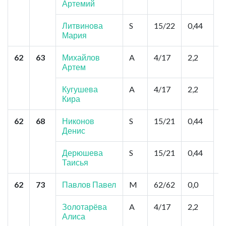
Артемий
"
М
М
Литвинова
S
15/22
0,44
Мария
62
63
Михайлов
A
4/17
2,2
М
Артем
Е
Кугушева
A
4/17
2,2
Кира
62
68
Никонов
S
15/21
0,44
И
Денис
С
,
Дерюшева
S
15/21
0,44
Таисья
62
73
Павлов Павел
M
62/62
0,0
К
д
С
Золотарёва
A
4/17
2,2
Алиса