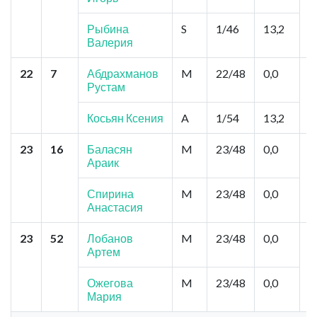
М
Рыбина
S
1/46
13,2
Валерия
22
7
Абдрахманов
M
22/48
0,0
М
Рустам
И
И
Косьян Ксения
A
1/54
13,2
23
16
Баласян
M
23/48
0,0
М
Араик
Б
Спирина
M
23/48
0,0
Анастасия
23
52
Лобанов
M
23/48
0,0
М
Артем
И
В
Ожегова
M
23/48
0,0
Мария