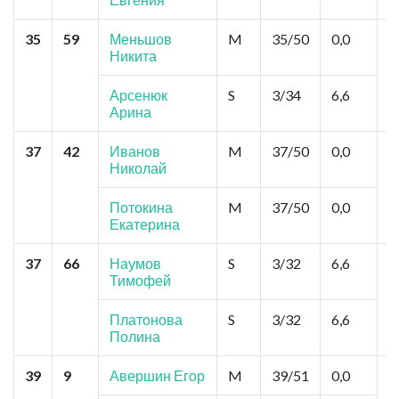
35
59
Меньшов
M
35/50
0,0
К
Никита
С
Арсенюк
S
3/34
6,6
Арина
37
42
Иванов
M
37/50
0,0
С
Николай
№
О
Ч
Потокина
M
37/50
0,0
Екатерина
37
66
Наумов
S
3/32
6,6
М
Тимофей
С
С
Платонова
S
3/32
6,6
Полина
39
9
Авершин Егор
M
39/51
0,0
Н
"