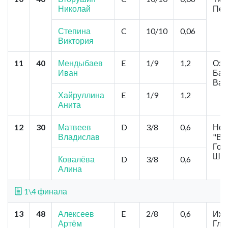
Николай
Печ
Степина
C
10/10
0,06
Виктория
11
40
Мендыбаев
E
1/9
1,2
Озе
Иван
Бар
Вал
Хайруллина
E
1/9
1,2
Анита
12
30
Матвеев
D
3/8
0,6
Нов
Владислав
"Ве
Гор
Шев
Ковалёва
D
3/8
0,6
Алина
1\4 финала
13
48
Алексеев
E
2/8
0,6
Иже
Артём
Глу