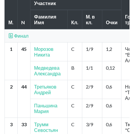
Участник
Фамилия
М. в
Гор
М.
N
Имя
Кл.
кл.
Очки
тре
Финал
1
45
Морозов
C
1/9
1,2
Чел
Никита
"Ви
Але
Медведева
B
1/1
0,12
Александра
2
44
Третьяков
C
2/9
0,6
Ниж
Андрей
"Та
Алт
Паньшина
C
2/9
0,6
Мария
3
33
Трумм
C
3/9
0,6
Тюм
Севостьян
"С