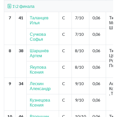
1\2 финала
7
41
Таланцев
C
7/10
0,06
Тюм
Илья
Мих
Шты
Сучкова
C
7/10
0,06
Софья
8
38
Шаршнёв
C
8/10
0,06
Тюм
Артем
ЦСТ
Рощ
Пос
Якупова
C
8/10
0,06
Ксения
9
34
Лескин
C
9/10
0,06
Асб
Александр
Кон
, Т
Кузнецова
C
9/10
0,06
Ксения
10
46
Вторушин
C
10/10
0,06
Тюм