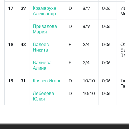
17
39
Крамаруха
D
8/9
0,06
Иши
Александр
Мои
Привалова
D
8/9
0,06
Мария
18
43
Валеев
E
3/4
0,06
Озе
Никита
Бар
Вал
Валиева
E
3/4
0,06
Алина
19
31
Князев Игорь
D
10/10
0,06
Тюм
Гал
Лебедева
D
10/10
0,06
Юлия