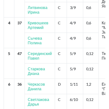
Дюж
Яко
Литвинова
C
3/9
0,6
Ирина
4
37
Кривошеев
C
4/9
0,6
Кам
Артемий
"Мэ
Зыр
Тыч
Сычева
C
4/9
0,6
Полина
5
47
Серединский
C
5/9
0,12
Тюм
Павел
Печ
Старкова
C
5/9
0,12
Диана
6
36
Черкасов
D
1/11
1,2
Ека
Данила
"Го
Вар
Светлакова
C
6/10
0,12
Дарья