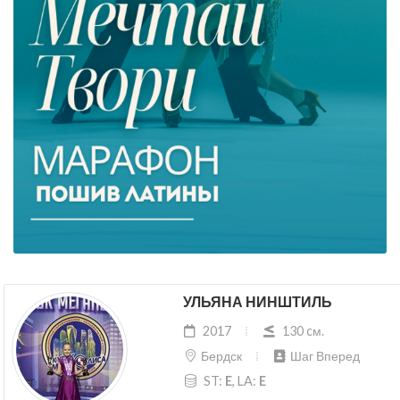
УЛЬЯНА НИНШТИЛЬ
2017
130 cм.
Бердск
Шаг Вперед
ST:
E
, LA:
E