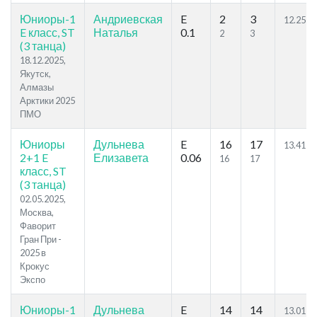
Юниоры-1
Андриевская
E
2
3
12.25
E класс, ST
Наталья
0.1
2
3
(3 танца)
18.12.2025,
Якутск,
Алмазы
Арктики 2025
ПМО
Юниоры
Дульнева
E
16
17
13.41
2+1 E
Елизавета
0.06
16
17
класс, ST
(3 танца)
02.05.2025,
Москва,
Фаворит
Гран При -
2025 в
Крокус
Экспо
Юниоры-1
Дульнева
E
14
14
13.01