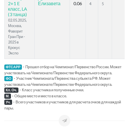
2+1 E
Елизавета
0.06
4
5
класс, LA
(3 танца)
02.05.2025,
Москва,
Фаворит
Гран При -
2025 в
Крокус
Экспо
-
Прошел отбор на Чемпионат/Первенство России. Может
ФТСАРР
участвовать на Чемпионате/Первенстве Федерального округа.
-
Участник Чемпионата/Первенства субьекта РФ. Может
ФО
участвовать на Чемпионате/Первенстве Федерального округа.
-
Класс участника и полученные очки.
Кл. Оч.
-
Общее место и место в классе.
М.
-
Всего участников и участников для расчета очков для каждой
Уч.
пары.