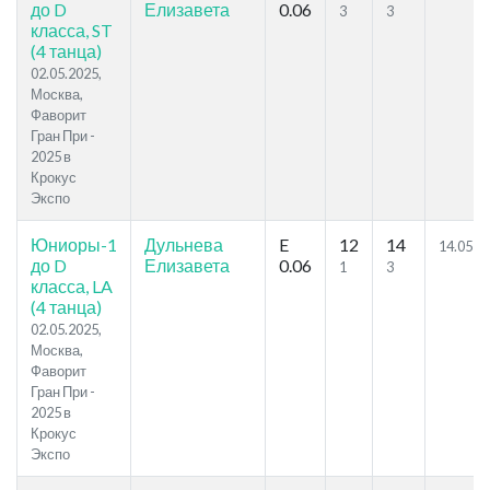
до D
Елизавета
0.06
3
3
класса, ST
(4 танца)
02.05.2025,
Москва,
Фаворит
Гран При -
2025 в
Крокус
Экспо
Юниоры-1
Дульнева
E
12
14
14.05
до D
Елизавета
0.06
1
3
класса, LA
(4 танца)
02.05.2025,
Москва,
Фаворит
Гран При -
2025 в
Крокус
Экспо