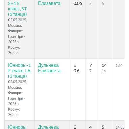
2+1 E
Елизавета
0.06
5
5
класс, ST
(3 танца)
02.05.2025,
Москва,
Фаворит
Гран При -
2025 в
Крокус
Экспо
Юниоры-1
Дульнева
E
7
14
18.4
E класс, LA
Елизавета
0.6
7
14
(3 танца)
02.05.2025,
Москва,
Фаворит
Гран При -
2025 в
Крокус
Экспо
Юниоры
Дульнева
E
4
5
14.55