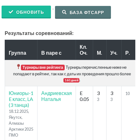
.
ОБНОВИТЬ
БАЗА ФТСАРР
Результаты соревнований:
Кл.
Группа
В паре с
Оч.
М.
Уч.
Р.
Турниры перечисленные ниже не
Турниры вне рейтинга
попадают в рейтинг, так как с даты их проведения прошло более
.
160 дней
Юниоры-1
Андриевская
E
3
3
10
E класс, LA
Наталья
0.05
3
3
(3 танца)
18.12.2025,
Якутск,
Алмазы
Арктики 2025
ПМО