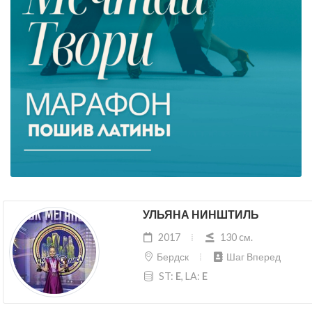
УЛЬЯНА НИНШТИЛЬ
2017
130 cм.
Бердск
Шаг Вперед
ST:
E
, LA:
E