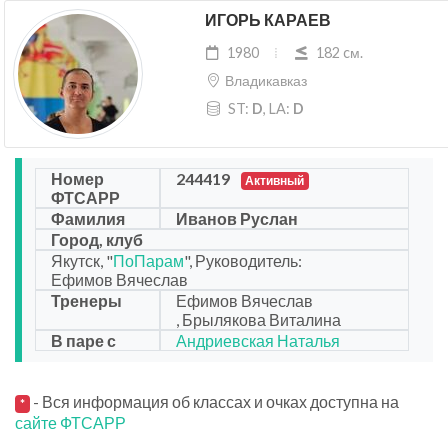
ИГОРЬ КАРАЕВ
1980
182 cм.
Владикавказ
ST:
D
, LA:
D
Номер
244419
Активный
ФТСАРР
Фамилия
Иванов Руслан
Город, клуб
Якутск, "
ПоПарам
", Руководитель:
Ефимов Вячеслав
Тренеры
Ефимов Вячеслав
, Брылякова Виталина
В паре с
Андриевская Наталья
- Вся информация об классах и очках доступна на
*
сайте ФТСАРР