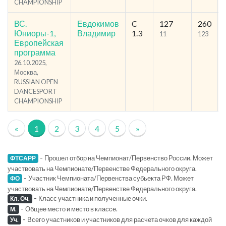
CHAMPIONSHIP
ВС.
Евдокимов
C
127
260
Юниоры-1,
Владимир
1.3
11
123
Европейская
программа
26.10.2025,
Москва,
RUSSIAN OPEN
DANCESPORT
CHAMPIONSHIP
«
1
2
3
4
5
»
-
Прошел отбор на Чемпионат/Первенство России. Может
ФТСАРР
участвовать на Чемпионате/Первенстве Федерального округа.
-
Участник Чемпионата/Первенства субьекта РФ. Может
ФО
участвовать на Чемпионате/Первенстве Федерального округа.
-
Класс участника и полученные очки.
Кл. Оч.
-
Общее место и место в классе.
М.
-
Всего участников и участников для расчета очков для каждой
Уч.