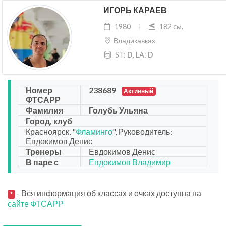
ИГОРЬ КАРАЕВ
1980
182 cм.
Владикавказ
ST:
D
, LA:
D
Номер
238689
Активный
ФТСАРР
Фамилия
Голубь Ульяна
Город, клуб
Красноярск, "
Фламинго
", Руководитель:
Евдокимов Денис
Тренеры
Евдокимов Денис
В паре с
Евдокимов Владимир
- Вся информация об классах и очках доступна на
*
сайте ФТСАРР