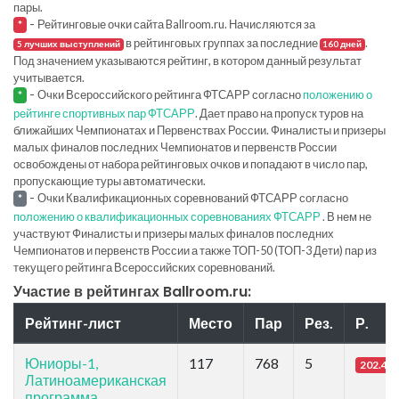
пары.
-
Рейтинговые очки сайта Ballroom.ru. Начисляются за
*
в рейтинговых группах за последние
.
5 лучших выступлений
160 дней
Под значением указываются рейтинг, в котором данный результат
учитывается.
-
Очки Всероссийского рейтинга ФТСАРР согласно
положению о
*
рейтинге спортивных пар ФТСАРР
. Дает право на пропуск туров на
ближайших Чемпионатах и Первенствах России. Финалисты и призеры
малых финалов последних Чемпионатов и первенств России
освобождены от набора рейтинговых очков и попадают в число пар,
пропускающие туры автоматически.
-
Очки Квалификационных соревнований ФТСАРР согласно
*
положению о квалификационных соревнованиях ФТСАРР
. В нем не
участвуют Финалисты и призеры малых финалов последних
Чемпионатов и первенств России а также ТОП-50 (ТОП-3 Дети) пар из
текущего рейтинга Всероссийских соревнований.
Участие в рейтингах Ballroom.ru:
Рейтинг-лист
Место
Пар
Рез.
Р.
Юниоры-1,
117
768
5
202.4
Латиноамериканская
программа