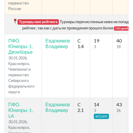
первенство
России
Турниры перечисленные ниже не попадаю
Турниры вне рейтинга
рейтинг, так как с даты их проведения прошло более
.
160 дней
ПФО.
Евдокимов
C
19
40
Юниоры-1,
Владимир
1.4
3
18
Двоеборье
30.01.2026,
Красноярск,
Чемпионат и
первенство
Сибирского
федерального
округа
ПФО.
Евдокимов
C
14
43
Юниоры-1,
Владимир
2.1
3
26
LA
ФТСАРР
30.01.2026,
Красноярск,