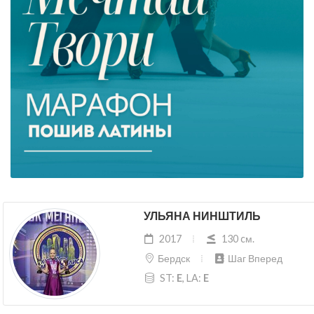
УЛЬЯНА НИНШТИЛЬ
2017
130 cм.
Бердск
Шаг Вперед
ST:
E
, LA:
E