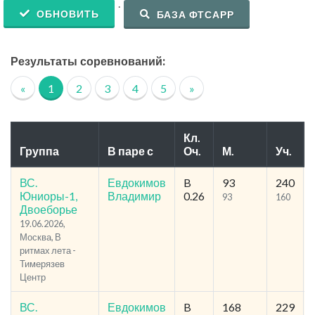
.
ОБНОВИТЬ
БАЗА ФТСАРР
Результаты соревнований:
«
1
2
3
4
5
»
Кл.
Группа
В паре с
Оч.
М.
Уч.
ВС.
Евдокимов
B
93
240
Юниоры-1,
Владимир
0.26
93
160
Двоеборье
19.06.2026,
Москва, В
ритмах лета -
Тимерязев
Центр
ВС.
Евдокимов
B
168
229