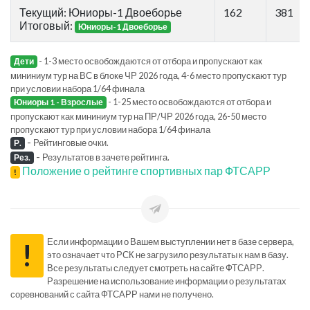
Текущий: Юниоры-1 Двоеборье
162
381
Итоговый:
Юниоры-1 Двоеборье
- 1-3 место освобождаются от отбора и пропускают как
Дети
мининиум тур на ВС в блоке ЧР 2026 года, 4-6 место пропускают тур
при условии набора 1/64 финала
- 1-25 место освобождаются от отбора и
Юниоры 1 - Взрослые
пропускают как мининиум тур на ПР/ЧР 2026 года, 26-50 место
пропускают тур при условии набора 1/64 финала
-
Рейтинговые очки.
Р.
-
Результатов в зачете рейтинга.
Рез.
Положение о рейтинге спортивных пар ФТСАРР
!
Если информации о Вашем выступлении нет в базе сервера,
!
это означает что РСК не загрузило результаты к нам в базу.
Все результаты следует смотреть на сайте ФТСАРР.
Разрешение на использование информации о результатах
соревнований с сайта ФТСАРР нами не получено.