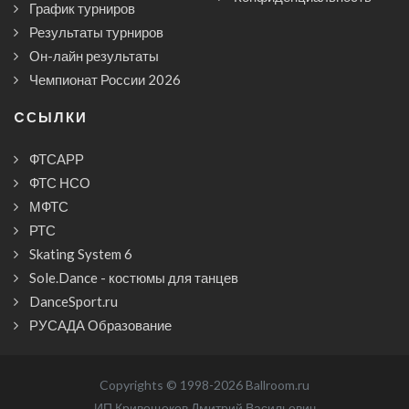
График турниров
Результаты турниров
Он-лайн результаты
Чемпионат России 2026
CСЫЛКИ
ФТСАРР
ФТС НСО
МФТС
РТС
Skating System 6
Sole.Dance - костюмы для танцев
DanceSport.ru
РУСАДА Образование
Copyrights © 1998-2026 Ballroom.ru
ИП Кривощеков Дмитрий Васильевич