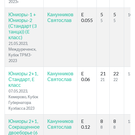
2023»
Юниоры-1 +
Канунников
E
5
5
10
Юниоры-2
Святослав
0.055
5
5
(Стандарт (3
танца)) (E
класс)
21.05.2023,
Междуреченск,
Кубок ТРМЗ-
2023
Юниоры 2+1,
Канунников
E
21
22
13.
Стандарт, E
Святослав
0.06
21
22
класс
07.05.2023,
Кемерово, Кубок
Губернатора
Кузбасса 2023
Юниоры 2+1,
Канунников
E
8
8
13.
Сокращенное
Святослав
0.12
8
8
двоеборье (6