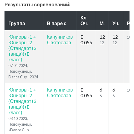
Результаты соревнований:
Кл.
Группа
В паре с
Оч.
М.
Уч.
Р.
Юниоры-1 +
Канунников
E
12
12
10
Юниоры-2
Святослав
0.055
12
12
(Стандарт (3
танца)) (E
класс)
07.04.2024,
Новокузнецк,
Dance Cup - 2024
Юниоры-1 +
Канунников
E
6
6
10
Юниоры-2
Святослав
0.055
6
6
(Стандарт (3
танца)) (E
класс)
08.10.2023,
Новокузнецк,
«Dance Cup -