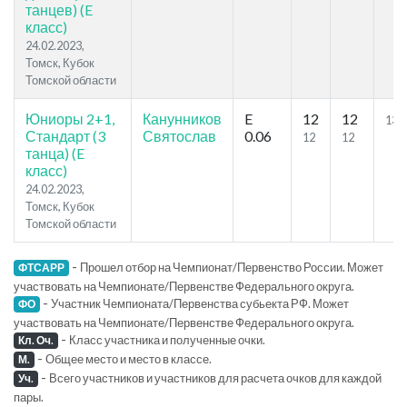
танцев) (E
класс)
24.02.2023,
Томск, Кубок
Томской области
Юниоры 2+1,
Канунников
E
12
12
13.
Стандарт (3
Святослав
0.06
12
12
танца) (E
класс)
24.02.2023,
Томск, Кубок
Томской области
-
Прошел отбор на Чемпионат/Первенство России. Может
ФТСАРР
участвовать на Чемпионате/Первенстве Федерального округа.
-
Участник Чемпионата/Первенства субьекта РФ. Может
ФО
участвовать на Чемпионате/Первенстве Федерального округа.
-
Класс участника и полученные очки.
Кл. Оч.
-
Общее место и место в классе.
М.
-
Всего участников и участников для расчета очков для каждой
Уч.
пары.