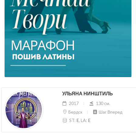
УЛЬЯНА НИНШТИЛЬ
2017
130 cм.
Бердск
Шаг Вперед
ST:
E
, LA:
E