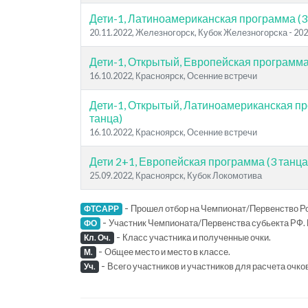
Дети-1, Латиноамериканская программа (3
20.11.2022, Железногорск, Кубок Железногорска - 20
Дети-1, Открытый, Европейская программа 
16.10.2022, Красноярск, Осенние встречи
Дети-1, Открытый, Латиноамериканская пр
танца)
16.10.2022, Красноярск, Осенние встречи
Дети 2+1, Европейская программа (3 танца)
25.09.2022, Красноярск, Кубок Локомотива
-
Прошел отбор на Чемпионат/Первенство Ро
ФТСАРР
-
Участник Чемпионата/Первенства субьекта РФ. 
ФО
-
Класс участника и полученные очки.
Кл. Оч.
-
Общее место и место в классе.
М.
-
Всего участников и участников для расчета очко
Уч.