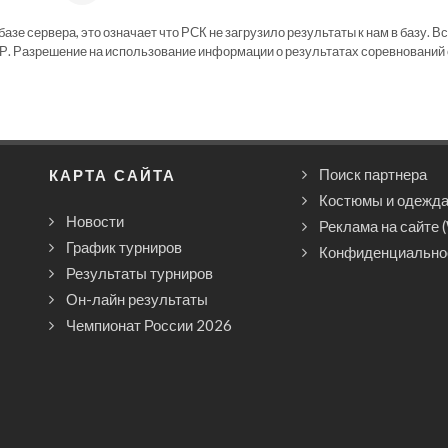
зе сервера, это означает что РСК не загрузило результаты к нам в базу. В
Р. Разрешение на использование информации о результатах соревнований 
КАРТА САЙТА
Поиск партнера
Костюмы и одежд
Новости
Реклама на сайте 
График турниров
Конфиденциально
Результаты турниров
Он-лайн результаты
Чемпионат России 2026