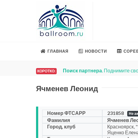
ГЛАВНАЯ
НОВОСТИ
СОРЕ
Поиск партнера
. Поднимите сво
КОРОТКО:
Ячменев Леонид
Номер ФТСАРР
231858
Не а
Фамилия
Ячменев Ле
Город, клуб
Красноярск, "
Яценко Елен