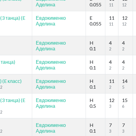
Аделина
0.055
11
12
3 танца) (E
Евдокименко
E
11
12
Аделина
0.055
11
12
Евдокименко
H
4
4
Аделина
0.1
2
2
 танца)
Евдокименко
H
4
4
Аделина
0.1
2
2
 (E класс)
Евдокименко
H
11
14
Аделина
0.1
22
2
5
3 танца) (E
Евдокименко
H
12
15
Аделина
0.5
3
6
22
Евдокименко
H
7
7
Аделина
0.1
22
3
3