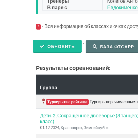
Тренеры
Колегов Анто
В паре с
Евдокименко
- Вся информация об классах и очках дос
*
.
ОБНОВИТЬ
БАЗА ФТСАРР
Результаты соревнований:
Группа
Турниры перечисленные ни
Турниры вне рейтинга
Дети-2, Сокращенное двоеборье (8 танцев
класс)
01.12.2024, Красноярск, Зимний кубок