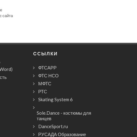
се
с сайта
CСЫЛКИ
а
ФТСАРР
(Word)
ФТС НСО
сть
МФТС
РТС
Skating System 6
Sole.Dance - костюмы для
танцев
DanceSport.ru
РУСАДА Образование