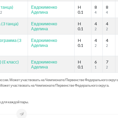
 танца)
Евдокименко
H
8
8
Аделина
0.1
22
4
4
(3 танца)
Евдокименко
H
4
4
Аделина
0.1
2
2
ограмма (3
Евдокименко
H
4
4
Аделина
0.1
2
2
 (E класс)
Евдокименко
H
6
7
Аделина
0.1
1
2
ссии. Может участвовать на Чемпионате/Первенстве Федерального округа
Может участвовать на Чемпионате/Первенстве Федерального округа.
в для каждой пары.