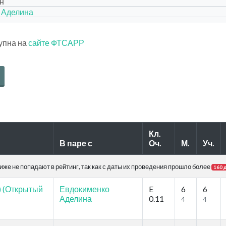
н
 Аделина
тупна на
сайте ФТСАРР
Кл.
В паре с
Оч.
М.
Уч.
же не попадают в рейтинг, так как с даты их проведения прошло более
160 
) (Открытый
Евдокименко
E
6
6
Аделина
0.11
4
4