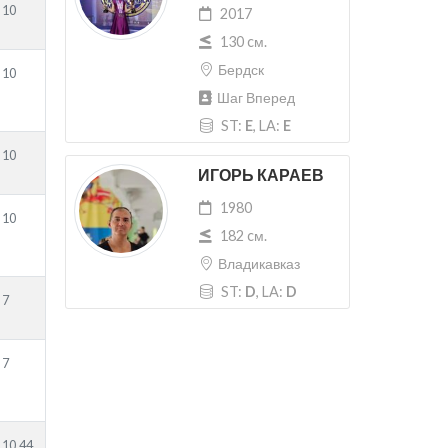
10
2017
130 cм.
Бердск
10
Шаг Вперед
ST:
E
, LA:
E
10
ИГОРЬ КАРАЕВ
1980
10
182 cм.
Владикавказ
ST:
D
, LA:
D
7
7
10.44