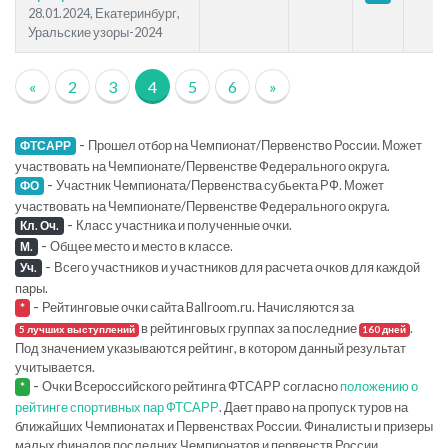
28.01.2024, Екатеринбург,
Уральские узоры-2024
«
2
3
4
5
6
»
-
Прошел отбор на Чемпионат/Первенство России. Может
ФТСАРР
участвовать на Чемпионате/Первенстве Федерального округа.
-
Участник Чемпионата/Первенства субьекта РФ. Может
ФО
участвовать на Чемпионате/Первенстве Федерального округа.
-
Класс участника и полученные очки.
Кл. Оч.
-
Общее место и место в классе.
М.
-
Всего участников и участников для расчета очков для каждой
Уч.
пары.
-
Рейтинговые очки сайта Ballroom.ru. Начисляются за
*
в рейтинговых группах за последние
.
5 лучших выступлений
160 дней
Под значением указываются рейтинг, в котором данный результат
учитывается.
-
Очки Всероссийского рейтинга ФТСАРР согласно
положению о
*
рейтинге спортивных пар ФТСАРР
. Дает право на пропуск туров на
ближайших Чемпионатах и Первенствах России. Финалисты и призеры
малых финалов последних Чемпионатов и первенств России