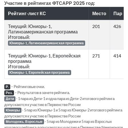
Участие в рейтингах ФТСАРР 2025 год:
Рейтинг-лист КС
Место
Пар
Текущий: Юниоры-1,
201
426
Латиноамериканская программа
Итоговый:
Юниоры-1, Латиноамериканская программа
Текущий: Юниоры-1, Европейская
271
414
программа
Итоговый:
Юниоры-1, Европейская программа
-
Рейтинговые очки.
Р.
-
Результатов в зачете рейтинга.
Рез.
- 1 пара из Дети-1 и одна пара из Дети-2 итогового рейтинга
Дети
допускаются к участию в Первенстве России
- 5 пар из Юниоры-1 и 5 пар из Юниоры-2 итогового рейтинга
Юниоры
допускаются к участию в Первенстве России
- 5 пар из Молодежи и 5 пар из Взрослых
Молодежь, Взрослые
итогового рейтинга допускаются к участию в Первенстве/Чемпионате