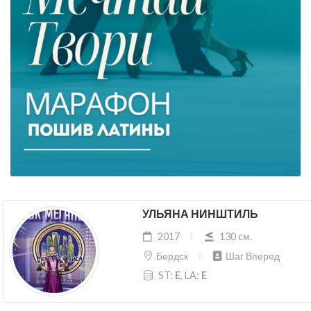
УЛЬЯНА НИНШТИЛЬ
2017
130 cм.
Бердск
Шаг Вперед
ST:
E
, LA:
E