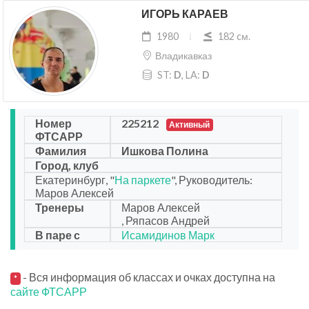
ИГОРЬ КАРАЕВ
1980
182 cм.
Владикавказ
ST:
D
, LA:
D
Номер
225212
Активный
ФТСАРР
Фамилия
Ишкова Полина
Город, клуб
Екатеринбург, "
На паркете
", Руководитель:
Маров Алексей
Тренеры
Маров Алексей
, Ряпасов Андрей
В паре с
Исамидинов Марк
- Вся информация об классах и очках доступна на
*
сайте ФТСАРР