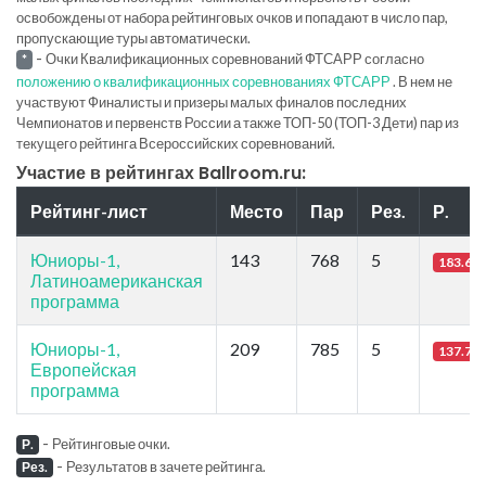
освобождены от набора рейтинговых очков и попадают в число пар,
пропускающие туры автоматически.
-
Очки Квалификационных соревнований ФТСАРР согласно
*
положению о квалификационных соревнованиях ФТСАРР
. В нем не
участвуют Финалисты и призеры малых финалов последних
Чемпионатов и первенств России а также ТОП-50 (ТОП-3 Дети) пар из
текущего рейтинга Всероссийских соревнований.
Участие в рейтингах Ballroom.ru:
Рейтинг-лист
Место
Пар
Рез.
Р.
Юниоры-1,
143
768
5
183.67
Латиноамериканская
программа
Юниоры-1,
209
785
5
137.75
Европейская
программа
-
Рейтинговые очки.
Р.
-
Результатов в зачете рейтинга.
Рез.