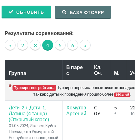
.
ОБНОВИТЬ
БАЗА ФТСАРР
Результаты соревнований:
«
2
3
4
5
6
»
В паре
Кл.
Группа
с
Оч.
М.
Уч.
Турниры перечисленные ниже не попадают в 
Турниры вне рейтинга
так как с даты их проведения прошло более
.
160 дней
Дети-2 + Дети-1,
Хомутов
C
5
22
Латина (4 танца)
Арсений
0.6
5
10
(Открытый класс)
01.05.2024, Ижевск, Кубок
Президента Удмуртской
Республики, посвященный