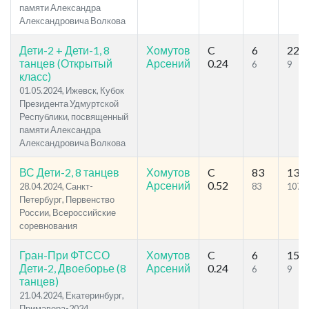
памяти Александра
Александровича Волкова
Дети-2 + Дети-1, 8
Хомутов
C
6
22
танцев (Открытый
Арсений
0.24
6
9
класс)
01.05.2024, Ижевск, Кубок
Президента Удмуртской
Республики, посвященный
памяти Александра
Александровича Волкова
ВС Дети-2, 8 танцев
Хомутов
C
83
135
Арсений
0.52
28.04.2024, Санкт-
83
107
Петербург, Первенство
России, Всероссийские
соревнования
Гран-При ФТССО
Хомутов
C
6
15
Дети-2, Двоеборье (8
Арсений
0.24
6
9
танцев)
21.04.2024, Екатеринбург,
Примавера-2024