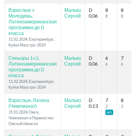
Взрослые +
Малько
D
8
8
Молодежь,
Сергей
0.06
8
8
Латиноамериканская
программа до D
класса
11.02.2024, Екатеринбург,
Кубок Маэстро-2024
Сеньоры 1+2,
Малько
D
6
7
Латиноамериканская
Сергей
0.06
6
6
программа до D
класса
11.02.2024, Екатеринбург,
Кубок Маэстро-2024
Взрослые, Латина
Малько
D
7
8
(Чемпионат)
Сергей
0.13
2
3
21.01.2024, Омск,
ФО
Чемпионат и Первенство
Омской области