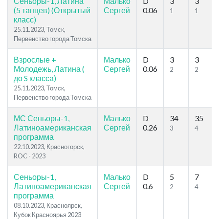
Сеньоры-1, Латина
Малько
D
3
3
(5 танцев) (Открытый
Сергей
0.06
1
1
класс)
25.11.2023, Томск,
Первенство города Томска
Взрослые +
Малько
D
3
3
Молодежь, Латина (
Сергей
0.06
2
2
до S класса)
25.11.2023, Томск,
Первенство города Томска
МС Сеньоры-1,
Малько
D
34
35
Латиноамериканская
Сергей
0.26
3
4
программа
22.10.2023, Красногорск,
ROC - 2023
Сеньоры-1,
Малько
D
5
7
Латиноамериканская
Сергей
0.6
2
4
программа
08.10.2023, Красноярск,
Кубок Красноярья 2023