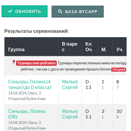
.
ОБНОВИТЬ
БАЗА ФТСАРР
Результаты соревнований:
В паре
Кл.
Группа
с
Оч.
М.
Уч.
Турниры перечисленные ниже не попадаю
Турниры вне рейтинга
рейтинг, так как с даты их проведения прошло более
.
160 дней
Сеньоры, Латина (4
Малько
D
1
8
танца) (до D класса)
Сергей
1.1
1
7
14.04.2024, Омск, 3
Открытый Кубок Азии
Сеньоры, Латина
Малько
D
3
10
(ОК)
Сергей
1.1
1
8
14.04.2024, Омск, 3
Открытый Кубок Азии