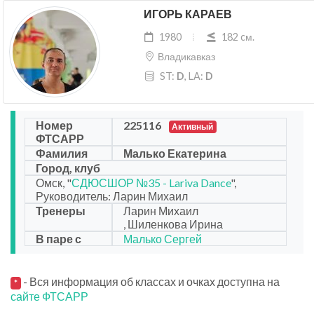
ИГОРЬ КАРАЕВ
1980
182 cм.
Владикавказ
ST:
D
, LA:
D
Номер
225116
Активный
ФТСАРР
Фамилия
Малько Екатерина
Город, клуб
Омск, "
СДЮСШОР №35 - Lariva Dance
",
Руководитель: Ларин Михаил
Тренеры
Ларин Михаил
, Шиленкова Ирина
В паре с
Малько Сергей
- Вся информация об классах и очках доступна на
*
сайте ФТСАРР