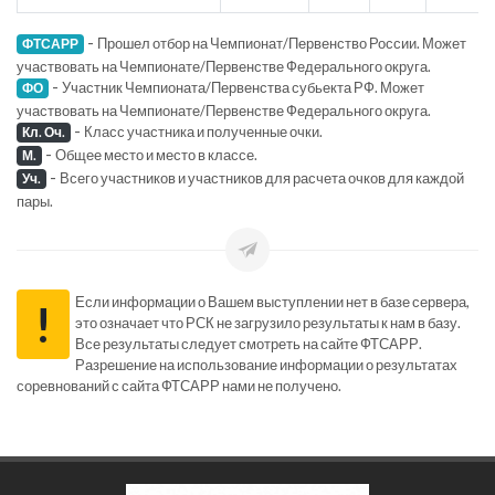
-
Прошел отбор на Чемпионат/Первенство России. Может
ФТСАРР
участвовать на Чемпионате/Первенстве Федерального округа.
-
Участник Чемпионата/Первенства субьекта РФ. Может
ФО
участвовать на Чемпионате/Первенстве Федерального округа.
-
Класс участника и полученные очки.
Кл. Оч.
-
Общее место и место в классе.
М.
-
Всего участников и участников для расчета очков для каждой
Уч.
пары.
Если информации о Вашем выступлении нет в базе сервера,
!
это означает что РСК не загрузило результаты к нам в базу.
Все результаты следует смотреть на сайте ФТСАРР.
Разрешение на использование информации о результатах
соревнований с сайта ФТСАРР нами не получено.