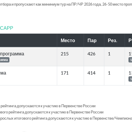
отбора и пропускают как мининиум тур на ПР/ЧР 2026 года, 26-50 место про
ФТСАРР
Место
Пар
Рез.
Р
 программа
215
426
1
1
амма
1
мма
171
414
1
1
1
ого рейтинга допускаются к участию в Первенстве России
гового рейтинга допускаются к участию в Первенстве России
 Взрослых итогового рейтинга допускаются к участию в Первенстве/Чемпион