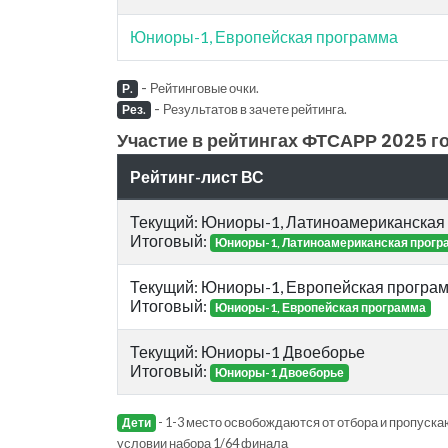
Юниоры-1, Европейская программа
-
Рейтинговые очки.
Р.
-
Результатов в зачете рейтинга.
Рез.
Участие в рейтингах ФТСАРР 2025 го
Рейтинг-лист ВС
Текущий: Юниоры-1, Латиноамериканская
Итоговый:
Юниоры-1, Латиноамериканская прогр
Текущий: Юниоры-1, Европейская програ
Итоговый:
Юниоры-1, Европейская программа
Текущий: Юниоры-1 Двоеборье
Итоговый:
Юниоры-1 Двоеборье
- 1-3 место освобождаются от отбора и пропускаю
Дети
условии набора 1/64 финала