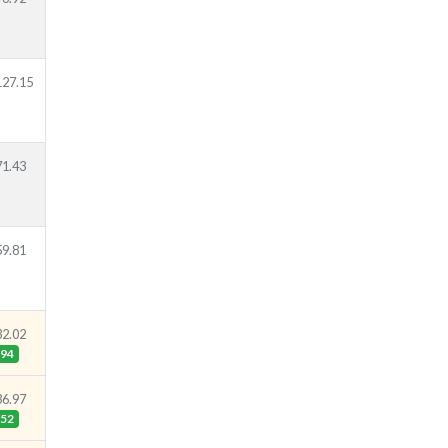
127.15
71.43
59.81
32.02
94
36.97
52