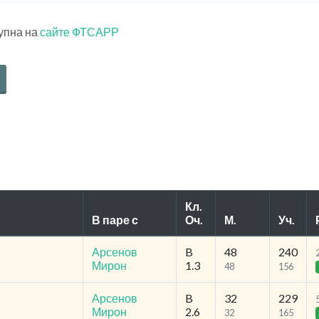
тупна на
сайте ФТСАРР
Кл.
В паре с
Оч.
М.
Уч.
Арсенов
B
48
240
Мирон
1.3
48
156
Арсенов
B
32
229
Мирон
2.6
32
165