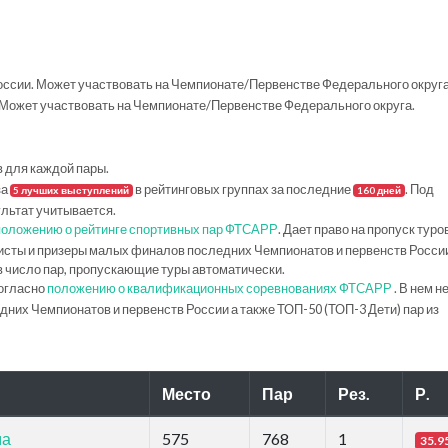
ссии. Может участвовать на Чемпионате/Первенстве Федерального округа
Может участвовать на Чемпионате/Первенстве Федерального округа.
в для каждой пары.
за
в рейтинговых группах за последние
. Под
5 лучших выступлений
160 дней
ультат учитывается.
положению о рейтинге спортивных пар ФТСАРР
. Дает право на пропуск туро
исты и призеры малых финалов последних Чемпионатов и первенств Росси
в число пар, пропускающие туры автоматически.
огласно
положению о квалификационных соревнованиях ФТСАРР
. В нем н
их Чемпионатов и первенств России а также ТОП-50 (ТОП-3 Дети) пар из
Место
Пар
Рез.
Р.
ма
575
768
1
35.9