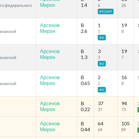
Мирон
1.4
ого федерального
6
26
ФТСАРР
Арсенов
B
1
19
Мирон
2.6
раханской
1
8
ФО
Арсенов
B
3
19
Мирон
1.3
раханской
3
7
ФО
Арсенов
B
2
16
Мирон
0.65
раханской
2
8
ФО
Арсенов
B
37
94
Мирон
0.22
37
73
Арсенов
B
64
105
Мирон
0.44
64
89