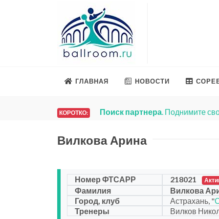
ГЛАВНАЯ
НОВОСТИ
СОРЕ
Поиск партнера
. Поднимите сво
КОРОТКО:
Вилкова Арина
Номер ФТСАРР
218021
Акти
Фамилия
Вилкова Ар
Город, клуб
Астрахань, "
Тренеры
Вилков Никол