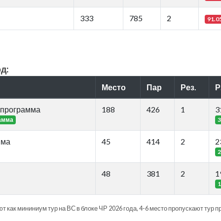
333
785
2
91.0
д:
Место
Пар
Рез.
Р
 программа
188
426
1
3
амма
3
мма
45
414
2
2
2
48
381
2
1
1
т как мининиум тур на ВС в блоке ЧР 2026 года, 4-6 место пропускают тур п