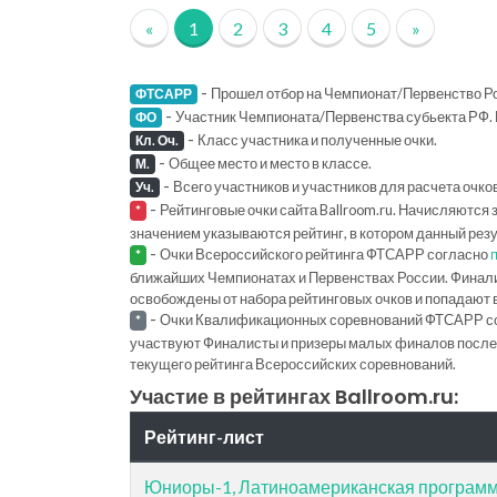
«
1
2
3
4
5
»
-
Прошел отбор на Чемпионат/Первенство Ро
ФТСАРР
-
Участник Чемпионата/Первенства субьекта РФ. 
ФО
-
Класс участника и полученные очки.
Кл. Оч.
-
Общее место и место в классе.
М.
-
Всего участников и участников для расчета очко
Уч.
-
Рейтинговые очки сайта Ballroom.ru. Начисляются 
*
значением указываются рейтинг, в котором данный рез
-
Очки Всероссийского рейтинга ФТСАРР согласно
*
ближайших Чемпионатах и Первенствах России. Финал
освобождены от набора рейтинговых очков и попадают 
-
Очки Квалификационных соревнований ФТСАРР с
*
участвуют Финалисты и призеры малых финалов последн
текущего рейтинга Всероссийских соревнований.
Участие в рейтингах Ballroom.ru:
Рейтинг-лист
Юниоры-1, Латиноамериканская програм