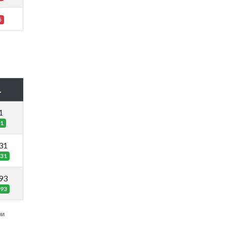
5
.
1
1
31
31
93
93
ри