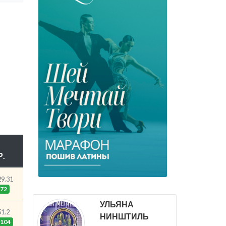
Р.
29.31
72
УЛЬЯНА
51.2
НИНШТИЛЬ
104