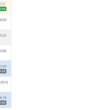
57.2
118
58.83
31.01
43.86
25.83
118
109.91
30.78
138