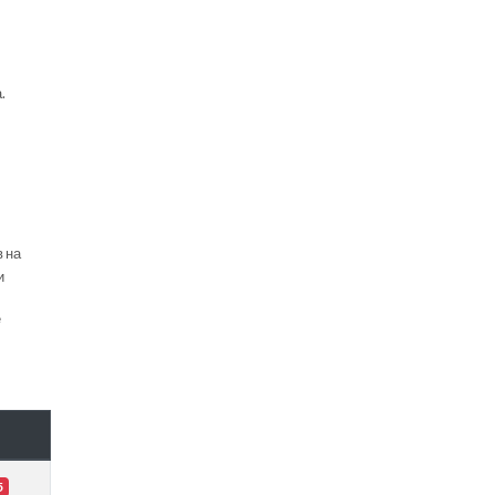
.
в на
и
е
5