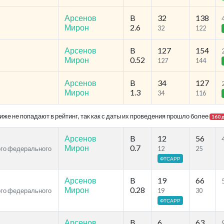
Арсенов
B
32
138
Мирон
2.6
32
122
Арсенов
B
127
154
Мирон
0.52
127
144
Арсенов
B
34
127
Мирон
1.3
34
116
же не попадают в рейтинг, так как с даты их проведения прошло более
160 
Арсенов
B
12
56
Мирон
0.7
ого федерального
12
25
ФТСАРР
Арсенов
B
19
66
Мирон
0.28
ого федерального
19
30
ФТСАРР
Арсенов
B
6
63