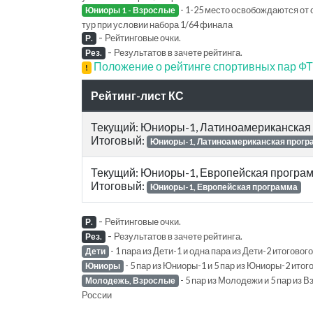
- 1-25 место освобождаются от 
Юниоры 1 - Взрослые
тур при условии набора 1/64 финала
-
Рейтинговые очки.
Р.
-
Результатов в зачете рейтинга.
Рез.
Положение о рейтинге спортивных пар 
!
Рейтинг-лист КС
Текущий: Юниоры-1, Латиноамериканская
Итоговый:
Юниоры-1, Латиноамериканская прогр
Текущий: Юниоры-1, Европейская програ
Итоговый:
Юниоры-1, Европейская программа
-
Рейтинговые очки.
Р.
-
Результатов в зачете рейтинга.
Рез.
- 1 пара из Дети-1 и одна пара из Дети-2 итогов
Дети
- 5 пар из Юниоры-1 и 5 пар из Юниоры-2 ито
Юниоры
- 5 пар из Молодежи и 5 пар из
Молодежь, Взрослые
России