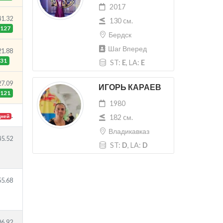
2017
41.32
130 cм.
127
Бердск
Шаг Вперед
21.88
31
ST:
E
, LA:
E
27.09
ИГОРЬ КАРАЕВ
121
1980
.
182 cм.
дней
Владикавказ
45.52
ST:
D
, LA:
D
55.68
96.92