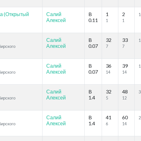
а (Открытый
Салий
B
1
2
1
Алексей
0.11
1
1
Салий
B
32
33
1
Алексей
0.07
бирского
7
7
Салий
B
36
39
1
Алексей
0.07
бирского
14
14
Салий
B
32
48
3
Алексей
1.4
бирского
5
12
Салий
B
41
60
2
Алексей
1.4
бирского
6
14