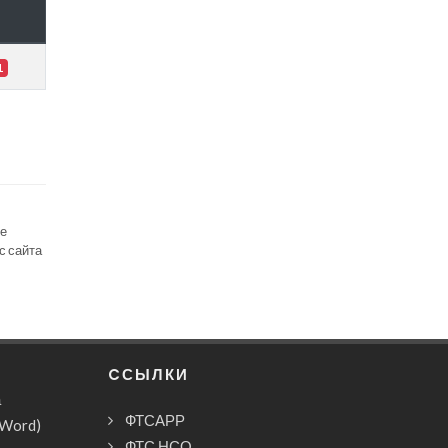
1
се
с сайта
CСЫЛКИ
а
ФТСАРР
(Word)
ФТС НСО