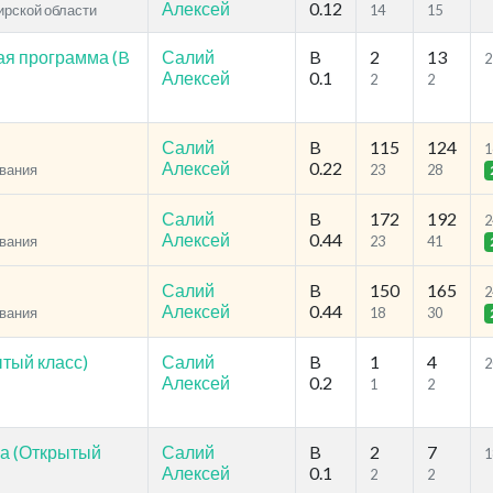
Алексей
0.12
ирской области
14
15
ая программа (B
Салий
B
2
13
2
Алексей
0.1
2
2
Салий
B
115
124
1
Алексей
0.22
ования
23
28
Салий
B
172
192
2
Алексей
0.44
ования
23
41
Салий
B
150
165
2
Алексей
0.44
ования
18
30
тый класс)
Салий
B
1
4
2
Алексей
0.2
1
2
а (Открытый
Салий
B
2
7
1
Алексей
0.1
2
2