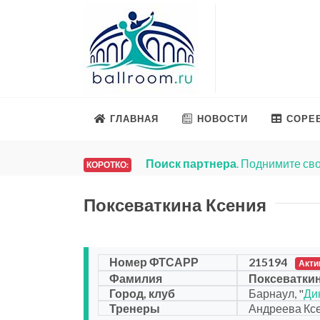
ГЛАВНАЯ
НОВОСТИ
СОРЕ
Поиск партнера
. Поднимите сво
КОРОТКО:
Поксеваткина Ксения
Номер ФТСАРР
215194
Акти
Фамилия
Поксеваткин
Город, клуб
Барнаул, "
Ди
Тренеры
Андреева Ксе