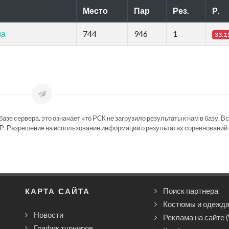
Место
Пар
Рез.
Р.
ма
744
946
1
33.1
зе сервера, это означает что РСК не загрузило результаты к нам в базу. В
Р. Разрешение на использование информации о результатах соревнований 
КАРТА САЙТА
Поиск партнера
Костюмы и одежд
Новости
Реклама на сайте 
График турниров