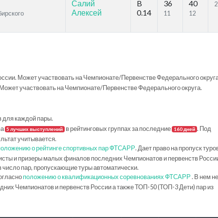
Салий
B
36
40
2
Алексей
0.14
бирского
11
12
ссии. Может участвовать на Чемпионате/Первенстве Федерального округа
Может участвовать на Чемпионате/Первенстве Федерального округа.
в для каждой пары.
за
в рейтинговых группах за последние
. Под
5 лучших выступлений
160 дней
ультат учитывается.
положению о рейтинге спортивных пар ФТСАРР
. Дает право на пропуск туро
исты и призеры малых финалов последних Чемпионатов и первенств Росси
в число пар, пропускающие туры автоматически.
огласно
положению о квалификационных соревнованиях ФТСАРР
. В нем н
их Чемпионатов и первенств России а также ТОП-50 (ТОП-3 Дети) пар из