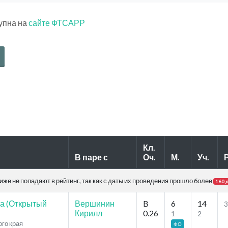
тупна на
сайте ФТСАРР
Кл.
В паре с
Оч.
М.
Уч.
Р
же не попадают в рейтинг, так как с даты их проведения прошло более
160 
а (Открытый
Вершинин
B
6
14
3
Кирилл
0.26
1
2
ого края
ФО