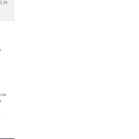
5.34
.
в на
и
е