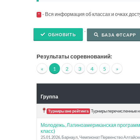
- Вся информация об классах и очках дос
*
.
ОБНОВИТЬ
БАЗА ФТСАРР
Результаты соревнований:
«
1
2
3
4
5
»
Группа
Турниры перечисленные ни
Турниры вне рейтинга
Молодежь, Латиноамериканская программ
класс)
25.01.2026, Барнаул, Чемпионат Первенство Алтайск