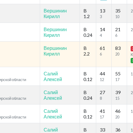
Вершинин
B
13
35
2
Кирилл
1.2
3
10
Вершинин
B
14
21
2
Кирилл
0.24
4
6
Вершинин
B
61
83
Кирилл
2.2
6
20
Салий
B
44
55
1
Алексей
0.12
ирской области
12
17
Салий
B
27
39
2
Алексей
0.24
ирской области
8
15
Салий
B
41
46
1
Алексей
0.12
ирской области
17
20
Салий
B
33
36
1