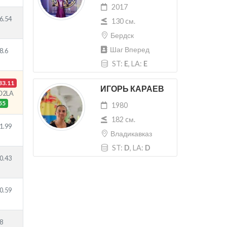
2017
6.54
130 cм.
Бердск
Шаг Вперед
8.6
ST:
E
, LA:
E
33.11
ИГОРЬ КАРАЕВ
Ю2LA
55
1980
182 cм.
1.99
Владикавказ
ST:
D
, LA:
D
0.43
0.59
8