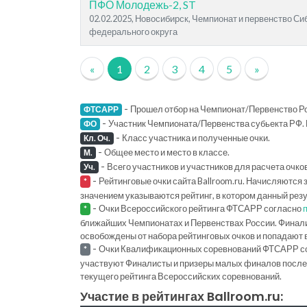
ПФО Молодежь-2, ST
02.02.2025, Новосибирск, Чемпионат и первенство Си
федерального округа
«
1
2
3
4
5
»
-
Прошел отбор на Чемпионат/Первенство Ро
ФТСАРР
-
Участник Чемпионата/Первенства субьекта РФ. 
ФО
-
Класс участника и полученные очки.
Кл. Оч.
-
Общее место и место в классе.
М.
-
Всего участников и участников для расчета очко
Уч.
-
Рейтинговые очки сайта Ballroom.ru. Начисляются 
*
значением указываются рейтинг, в котором данный рез
-
Очки Всероссийского рейтинга ФТСАРР согласно
*
ближайших Чемпионатах и Первенствах России. Финал
освобождены от набора рейтинговых очков и попадают 
-
Очки Квалификационных соревнований ФТСАРР с
*
участвуют Финалисты и призеры малых финалов последн
текущего рейтинга Всероссийских соревнований.
Участие в рейтингах Ballroom.ru: