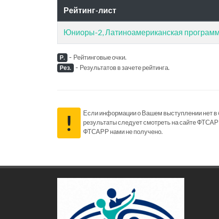
Рейтинг-лист
Юниоры-2, Латиноамериканская програм
-
Рейтинговые очки.
Р.
-
Результатов в зачете рейтинга.
Рез.
Если информации о Вашем выступлении нет в ба
!
результаты следует смотреть на сайте ФТСАР
ФТСАРР нами не получено.