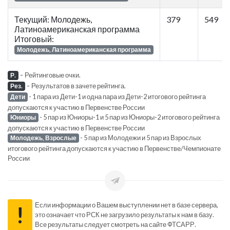
Текущий: Молодежь,
379
549
Латиноамериканская программа
Итоговый:
Молодежь, Латиноамериканская программа
-
Рейтинговые очки.
Р.
-
Результатов в зачете рейтинга.
Рез.
- 1 пара из Дети-1 и одна пара из Дети-2 итогового рейтинга
Дети
допускаются к участию в Первенстве России
- 5 пар из Юниоры-1 и 5 пар из Юниоры-2 итогового рейтинга
Юниоры
допускаются к участию в Первенстве России
- 5 пар из Молодежи и 5 пар из Взрослых
Молодежь, Взрослые
итогового рейтинга допускаются к участию в Первенстве/Чемпионате
России
Если информации о Вашем выступлении нет в базе сервера,
!
это означает что РСК не загрузило результаты к нам в базу.
Все результаты следует смотреть на сайте ФТСАРР.