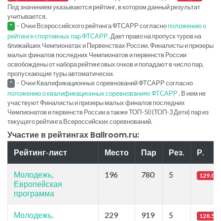
Под значением указываются рейтинг, в котором данный результат
учитывается.
-
Очки Всероссийского рейтинга ФТСАРР согласно
положению о
*
рейтинге спортивных пар ФТСАРР
. Дает право на пропуск туров на
ближайших Чемпионатах и Первенствах России. Финалисты и призеры
малых финалов последних Чемпионатов и первенств России
освобождены от набора рейтинговых очков и попадают в число пар,
пропускающие туры автоматически.
-
Очки Квалификационных соревнований ФТСАРР согласно
*
положению о квалификационных соревнованиях ФТСАРР
. В нем не
участвуют Финалисты и призеры малых финалов последних
Чемпионатов и первенств России а также ТОП-50 (ТОП-3 Дети) пар из
текущего рейтинга Всероссийских соревнований.
Участие в рейтингах Ballroom.ru:
Рейтинг-лист
Место
Пар
Рез.
Р.
Молодежь,
196
780
5
129.02
Европейская
программа
Молодежь,
229
919
5
128.5