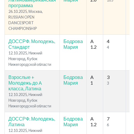
105
22
программа
26.10.2025, Москва,
RUSSIAN OPEN
DANCESPORT
CHAMPIONSHIP
ДОССРФ. Молодежь,
Бодрова
A
4
2
Стандарт
Мария
1.2
4
14
12.10.2025, Нижний
Новгород, Кубок
Нижегородской области
Взрослые +
Бодрова
A
3
2
Молодежь до A
Мария
1
3
12
класса, Латина
12.10.2025, Нижний
Новгород, Кубок
Нижегородской области
ДОССРФ. Молодежь,
Бодрова
A
7
3
Латина
Мария
1.2
6
20
12.10.2025, Нижний