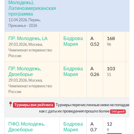
Молодежь),
Латиноамериканская
программа
12.04.2026, Пермь,
Прикамье - 2026
ПР. Молодежь, LA
Бодрова
A
168
1
Мария
0.52
29.03.2026, Москва,
96
98
Чемпионат и первенство
России
ПР. Молодежь,
Бодрова
A
103
1
Двоеборье
Мария
0.26
51
72
29.03.2026, Москва,
Чемпионат и первенство
России
Турниры перечисленные ниже не попадают в 
Турниры вне рейтинга
как с даты их проведения прошло более
.
160 дней
ПФО. Молодежь,
Бодрова
A
12
6
Двоеборье
Мария
0.7
9
47