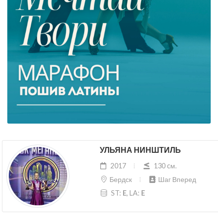
УЛЬЯНА НИНШТИЛЬ
2017
130 cм.
Бердск
Шаг Вперед
ST:
E
, LA:
E