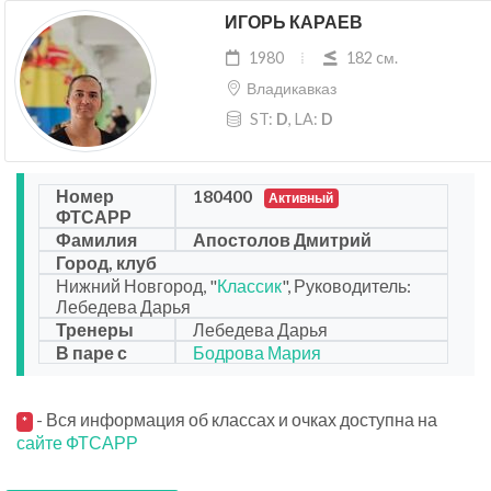
ИГОРЬ КАРАЕВ
1980
182 cм.
Владикавказ
ST:
D
, LA:
D
Номер
180400
Активный
ФТСАРР
Фамилия
Апостолов Дмитрий
Город, клуб
Нижний Новгород, "
Классик
", Руководитель:
Лебедева Дарья
Тренеры
Лебедева Дарья
В паре с
Бодрова Мария
- Вся информация об классах и очках доступна на
*
сайте ФТСАРР