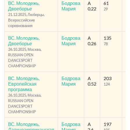
ВС. Молодежь,
Бодрова
A
61
9
Двоеборье
Мария
0.22
29
56
21.12.2025, Люберцы,
Всероссийские
соревнования
ВС. Молодежь,
Бодрова
A
135
2
Двоеборье
Мария
0.26
78
12
26.10.2025, Москва,
RUSSIAN OPEN
DANCESPORT
CHAMPIONSHIP
ВС. Молодежь,
Бодрова
A
203
3
Европейская
Мария
0.52
124
19
программа
26.10.2025, Москва,
RUSSIAN OPEN
DANCESPORT
CHAMPIONSHIP
ВС. Молодежь,
Бодрова
A
197
3
Латиноамериканская
Мария
2.6