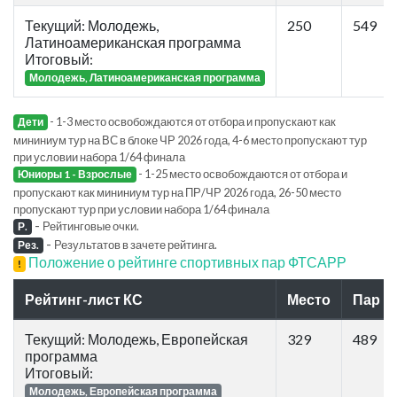
Текущий: Молодежь,
250
549
Латиноамериканская программа
Итоговый:
Молодежь, Латиноамериканская программа
- 1-3 место освобождаются от отбора и пропускают как
Дети
мининиум тур на ВС в блоке ЧР 2026 года, 4-6 место пропускают тур
при условии набора 1/64 финала
- 1-25 место освобождаются от отбора и
Юниоры 1 - Взрослые
пропускают как мининиум тур на ПР/ЧР 2026 года, 26-50 место
пропускают тур при условии набора 1/64 финала
-
Рейтинговые очки.
Р.
-
Результатов в зачете рейтинга.
Рез.
Положение о рейтинге спортивных пар ФТСАРР
!
Рейтинг-лист КС
Место
Пар
Текущий: Молодежь, Европейская
329
489
программа
Итоговый:
Молодежь, Европейская программа