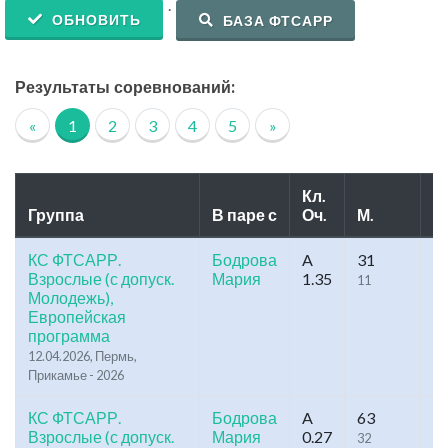
.
ОБНОВИТЬ
БАЗА ФТСАРР
Результаты соревнований:
«
1
2
3
4
5
»
Кл.
Группа
В паре с
Оч.
М.
У
КС ФТСАРР.
Бодрова
A
31
8
Взрослые (с допуск.
Мария
1.35
11
47
Молодежь),
Европейская
программа
12.04.2026, Пермь,
Прикамье - 2026
КС ФТСАРР.
Бодрова
A
63
1
Взрослые (с допуск.
Мария
0.27
32
53