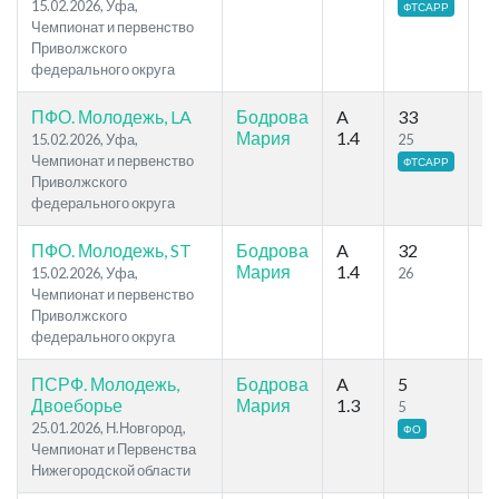
15.02.2026, Уфа,
ФТСАРР
Чемпионат и первенство
Приволжского
федерального округа
ПФО. Молодежь, LA
Бодрова
A
33
1
Мария
1.4
15.02.2026, Уфа,
25
83
Чемпионат и первенство
ФТСАРР
Приволжского
федерального округа
ПФО. Молодежь, ST
Бодрова
A
32
8
Мария
1.4
15.02.2026, Уфа,
26
58
Чемпионат и первенство
Приволжского
федерального округа
ПСРФ. Молодежь,
Бодрова
A
5
1
Двоеборье
Мария
1.3
5
13
25.01.2026, Н.Новгород,
ФО
Чемпионат и Первенства
Нижегородской области