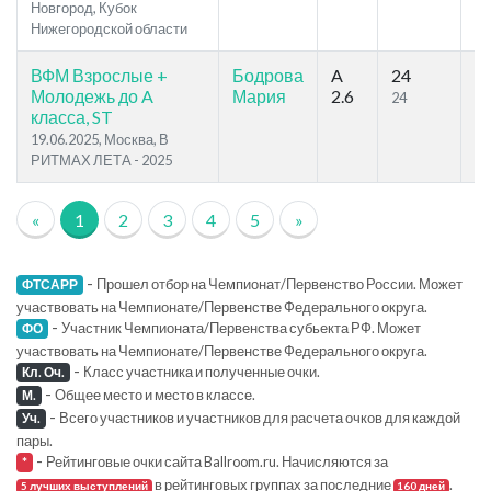
Новгород, Кубок
Нижегородской области
ВФМ Взрослые +
Бодрова
A
24
1
Молодежь до A
Мария
2.6
24
78
класса, ST
19.06.2025, Москва, В
РИТМАХ ЛЕТА - 2025
«
1
2
3
4
5
»
-
Прошел отбор на Чемпионат/Первенство России. Может
ФТСАРР
участвовать на Чемпионате/Первенстве Федерального округа.
-
Участник Чемпионата/Первенства субьекта РФ. Может
ФО
участвовать на Чемпионате/Первенстве Федерального округа.
-
Класс участника и полученные очки.
Кл. Оч.
-
Общее место и место в классе.
М.
-
Всего участников и участников для расчета очков для каждой
Уч.
пары.
-
Рейтинговые очки сайта Ballroom.ru. Начисляются за
*
в рейтинговых группах за последние
.
5 лучших выступлений
160 дней