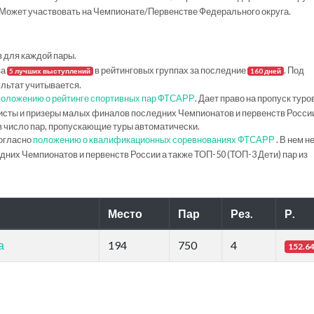
Может участвовать на Чемпионате/Первенстве Федерального округа.
в для каждой пары.
за
в рейтинговых группах за последние
. Под
5 лучших выступлений
160 дней
ультат учитывается.
положению о рейтинге спортивных пар ФТСАРР
. Дает право на пропуск туро
исты и призеры малых финалов последних Чемпионатов и первенств Росси
в число пар, пропускающие туры автоматически.
огласно
положению о квалификационных соревнованиях ФТСАРР
. В нем н
их Чемпионатов и первенств России а также ТОП-50 (ТОП-3 Дети) пар из
Место
Пар
Рез.
Р.
а
194
750
4
152.6