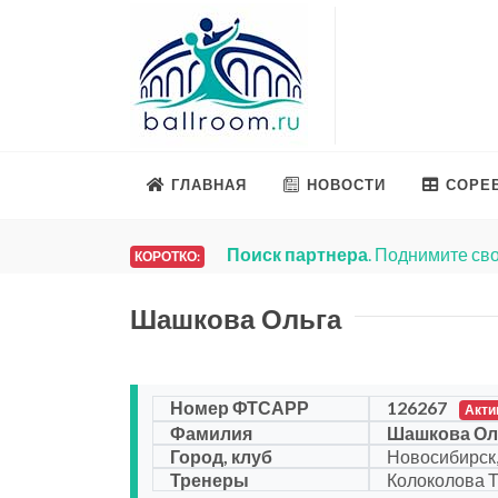
ГЛАВНАЯ
НОВОСТИ
СОРЕ
Поиск партнера
. Поднимите сво
КОРОТКО:
Шашкова Ольга
Номер ФТСАРР
126267
Акти
Фамилия
Шашкова Ол
Город, клуб
Новосибирск,
Тренеры
Колоколова Т