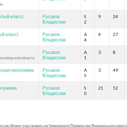
йл
ытый класс)
Русаков
S
9
24
Владислав
2
й класс)
Русаков
A
4
27
Владислав
4
Русаков
A
3
8
Владислав
1
овосибирской области
нская программа
Русаков
A
3
49
Владислав
5
рограмма
Русаков
S
21
52
Владислав
0
ссии. Может участвовать на Чемпионате/Первенстве Федерального округа