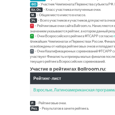
-
Участник Чемпионата/Первенства субьекта РФ. 
ФО
-
Класс участника и полученные очки.
Кл. Оч.
-
Общее место и место в классе.
М.
-
Всего участников и участников для расчета очко
Уч.
-
Рейтинговые очки сайта Ballroom.ru. Начисляются 
*
значением указываются рейтинг, в котором данный рез
-
Очки Всероссийского рейтинга ФТСАРР согласно
*
ближайших Чемпионатах и Первенствах России. Финал
освобождены от набора рейтинговых очков и попадают 
-
Очки Квалификационных соревнований ФТСАРР с
*
участвуют Финалисты и призеры малых финалов последн
текущего рейтинга Всероссийских соревнований.
Участие в рейтингах Ballroom.ru:
Рейтинг-лист
Взрослые, Латиноамериканская программ
-
Рейтинговые очки.
Р.
-
Результатов в зачете рейтинга.
Рез.