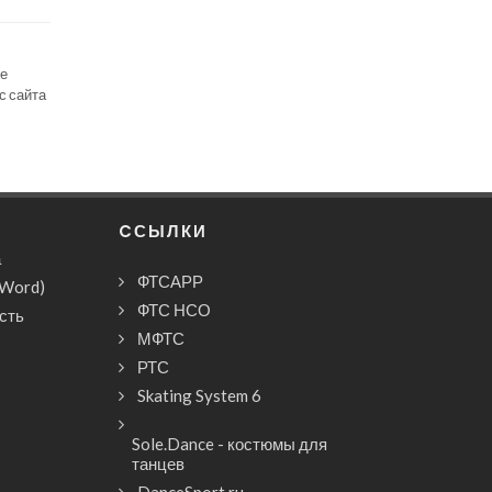
се
с сайта
CСЫЛКИ
а
ФТСАРР
(Word)
ФТС НСО
сть
МФТС
РТС
Skating System 6
Sole.Dance - костюмы для
танцев