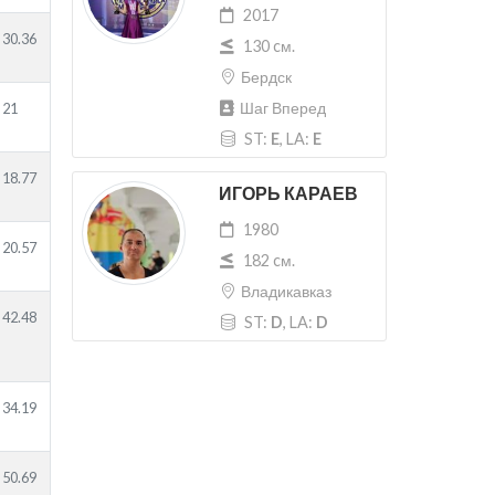
2017
30.36
130 cм.
Бердск
Шаг Вперед
21
ST:
E
, LA:
E
18.77
ИГОРЬ КАРАЕВ
1980
20.57
182 cм.
Владикавказ
42.48
ST:
D
, LA:
D
34.19
50.69