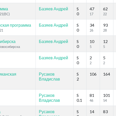
амма
Базяев Андрей
S
47
62
0
021(ВС)
17
22
нская программа
Базяев Андрей
S
34
93
0
21
26
28
сибирска
Базяев Андрей
S
10
12
0
 Новосибирска
5
5
Базяев Андрей
S
2
5
0
2
2
иканская
Русаков
S
106
164
Владислав
2
Русаков
S
81
101
Владислав
0.1
46
54
а
Русаков
S
14
83