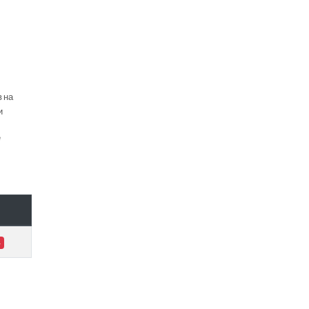
в на
и
е
4