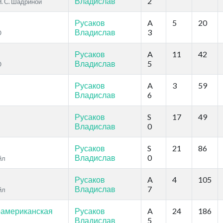
Владислав
2
Н. С. Шадриной
Русаков
A
5
20
Владислав
3
О
Русаков
A
11
42
Владислав
5
О
Русаков
A
3
59
Владислав
6
Русаков
S
17
49
Владислав
0
Русаков
S
21
86
Владислав
0
йл
Русаков
A
4
105
Владислав
7
йл
оамериканская
Русаков
A
24
186
Владислав
5