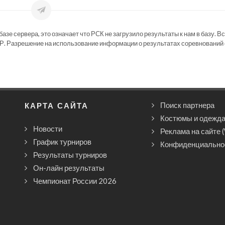
зе сервера, это означает что РСК не загрузило результаты к нам в базу. В
Р. Разрешение на использование информации о результатах соревнований 
КАРТА САЙТА
Поиск партнера
Костюмы и одежд
Новости
Реклама на сайте 
График турниров
Конфиденциально
Результаты турниров
Он-лайн результаты
Чемпионат России 2026