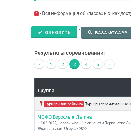
- Вся информация об классах и очках дос
*
.
ОБНОВИТЬ
БАЗА ФТСАРР
Результаты соревнований:
«
1
2
3
4
5
»
Группа
Турниры перечисленные ни
Турниры вне рейтинга
ЧСФО Взрослые, Латина
14.02.2022, Новосибирск, Чемпионат и Первенство С
Федерального Округа - 2022