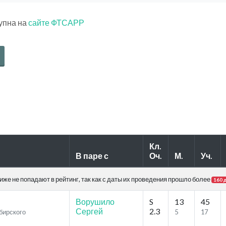
тупна на
сайте ФТСАРР
Кл.
В паре с
Оч.
М.
Уч.
же не попадают в рейтинг, так как с даты их проведения прошло более
160 
Ворушило
S
13
45
Сергей
2.3
ибирского
5
17