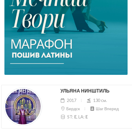
УЛЬЯНА НИНШТИЛЬ
2017
130 cм.
Бердск
Шаг Вперед
ST:
E
, LA:
E