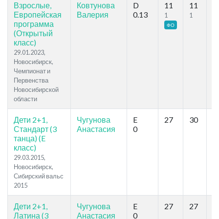
Взрослые,
Ковтунова
D
11
11
26
Европейская
Валерия
0.13
1
1
программа
ФО
(Открытый
класс)
29.01.2023,
Новосибирск,
Чемпионат и
Первенства
Новосибирской
области
Дети 2+1,
Чугунова
E
27
30
10
Стандарт (3
Анастасия
0
танца) (E
класс)
29.03.2015,
Новосибирск,
Сибирский вальс
2015
Дети 2+1,
Чугунова
E
27
27
1
Латина (3
Анастасия
0