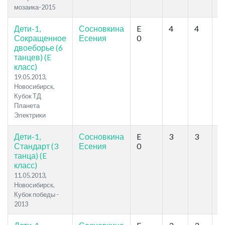
мозаика-2015
Дети-1,
Сосновкина
E
4
4
1
Сокращенное
Есения
0
двоеборье (6
танцев) (E
класс)
19.05.2013,
Новосибирск,
Кубок ТД
Планета
Электрики
Дети-1,
Сосновкина
E
3
3
1
Стандарт (3
Есения
0
танца) (E
класс)
11.05.2013,
Новосибирск,
Кубок победы -
2013