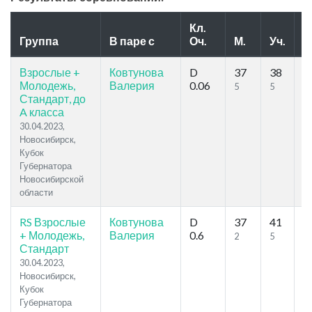
Кл.
Группа
В паре с
Оч.
М.
Уч.
Р
Взрослые +
Ковтунова
D
37
38
13
Молодежь,
Валерия
0.06
5
5
Стандарт, до
A класса
30.04.2023,
Новосибирск,
Кубок
Губернатора
Новосибирской
области
RS Взрослые
Ковтунова
D
37
41
11
+ Молодежь,
Валерия
0.6
2
5
Стандарт
30.04.2023,
Новосибирск,
Кубок
Губернатора