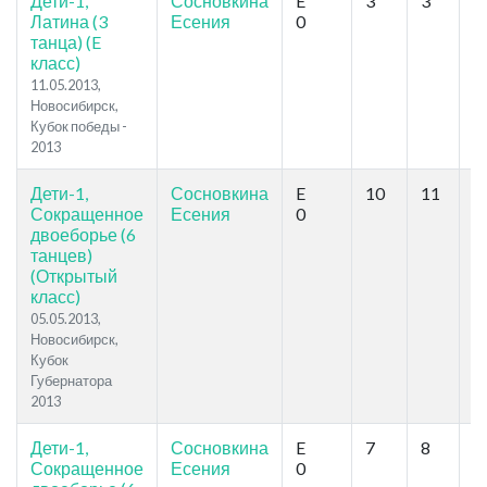
Дети-1,
Сосновкина
E
3
3
1
Латина (3
Есения
0
танца) (E
класс)
11.05.2013,
Новосибирск,
Кубок победы -
2013
Дети-1,
Сосновкина
E
10
11
17
Сокращенное
Есения
0
двоеборье (6
танцев)
(Открытый
класс)
05.05.2013,
Новосибирск,
Кубок
Губернатора
2013
Дети-1,
Сосновкина
E
7
8
10
Сокращенное
Есения
0