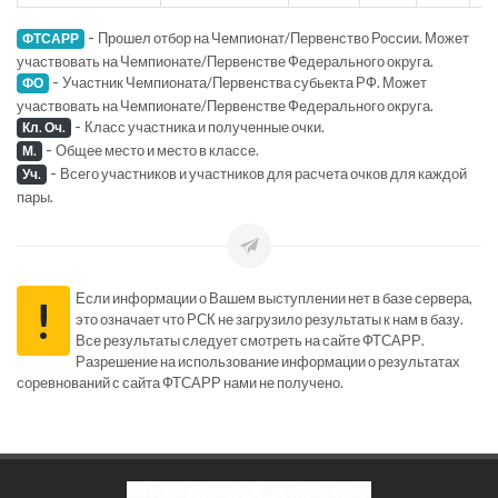
-
Прошел отбор на Чемпионат/Первенство России. Может
ФТСАРР
участвовать на Чемпионате/Первенстве Федерального округа.
-
Участник Чемпионата/Первенства субьекта РФ. Может
ФО
участвовать на Чемпионате/Первенстве Федерального округа.
-
Класс участника и полученные очки.
Кл. Оч.
-
Общее место и место в классе.
М.
-
Всего участников и участников для расчета очков для каждой
Уч.
пары.
Если информации о Вашем выступлении нет в базе сервера,
!
это означает что РСК не загрузило результаты к нам в базу.
Все результаты следует смотреть на сайте ФТСАРР.
Разрешение на использование информации о результатах
соревнований с сайта ФТСАРР нами не получено.