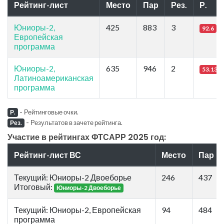
Рейтинг-лист
Место
Пар
Рез.
Р.
Юниоры-2,
425
883
3
92.6
Европейская
программа
Юниоры-2,
635
946
2
53.13
Латиноамериканская
программа
-
Рейтинговые очки.
Р.
-
Результатов в зачете рейтинга.
Рез.
Участие в рейтингах ФТСАРР 2025 год:
Рейтинг-лист ВС
Место
Пар
Текущий: Юниоры-2 Двоеборье
246
437
Итоговый:
Юниоры-2 Двоеборье
Текущий: Юниоры-2, Европейская
94
484
программа