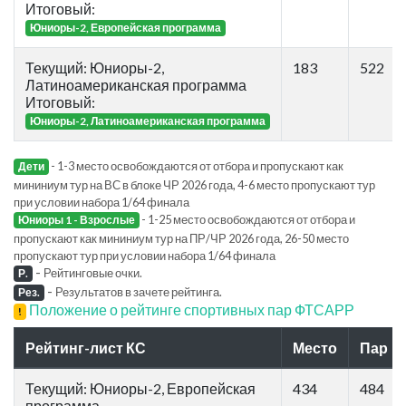
Итоговый:
Юниоры-2, Европейская программа
Текущий: Юниоры-2,
183
522
Латиноамериканская программа
Итоговый:
Юниоры-2, Латиноамериканская программа
- 1-3 место освобождаются от отбора и пропускают как
Дети
мининиум тур на ВС в блоке ЧР 2026 года, 4-6 место пропускают тур
при условии набора 1/64 финала
- 1-25 место освобождаются от отбора и
Юниоры 1 - Взрослые
пропускают как мининиум тур на ПР/ЧР 2026 года, 26-50 место
пропускают тур при условии набора 1/64 финала
-
Рейтинговые очки.
Р.
-
Результатов в зачете рейтинга.
Рез.
Положение о рейтинге спортивных пар ФТСАРР
!
Рейтинг-лист КС
Место
Пар
Текущий: Юниоры-2, Европейская
434
484
программа