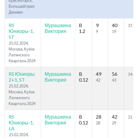
Красногорск,
Большой приз
Динамо
RS
Мурашкина
B
9
40
37.1
Юниоры-1,
Виктория
1.2
9
19
ST
25.02.2024,
Москва, Кубок
Латинского
Квартала 2024
RS Юниоры
Мурашкина
B
49
56
14.46
2+1, ST
Виктория
0.12
42
43
25.02.2024,
Москва, Кубок
Латинского
Квартала 2024
RS
Мурашкина
B
28
42
21.1
Юниоры-1,
Виктория
0.12
28
29
LA
25.02.2024,