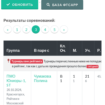
.
ОБНОВИТЬ
БАЗА ФТСАРР
Результаты соревнований:
«
1
2
3
4
5
»
Кл.
Группа
В паре с
Оч.
М.
Уч.
Р.
Турниры перечисленные ниже не попадают
Турниры вне рейтинга
в рейтинг, так как с даты их проведения прошло более
.
160 дней
ПМО
Чумакова
B
1
21
45.83
Юниоры-1,
Полина
1
1
6
ST
20.10.2024,
Красногорск,
Рейтинги
Московской