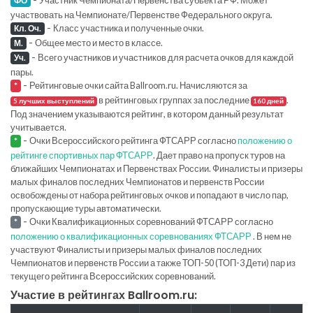
Участник Чемпионата/Первенства субьекта РФ. Может
ФО
участвовать на Чемпионате/Первенстве Федерального округа.
-
Класс участника и полученные очки.
Кл. Оч.
-
Общее место и место в классе.
М.
-
Всего участников и участников для расчета очков для каждой
Уч.
пары.
-
Рейтинговые очки сайта Ballroom.ru. Начисляются за
*
в рейтинговых группах за последние
.
5 лучших выступлений
160 дней
Под значением указываются рейтинг, в котором данный результат
учитывается.
-
Очки Всероссийского рейтинга ФТСАРР согласно
положению о
*
рейтинге спортивных пар ФТСАРР
. Дает право на пропуск туров на
ближайших Чемпионатах и Первенствах России. Финалисты и призеры
малых финалов последних Чемпионатов и первенств России
освобождены от набора рейтинговых очков и попадают в число пар,
пропускающие туры автоматически.
-
Очки Квалификационных соревнований ФТСАРР согласно
*
положению о квалификационных соревнованиях ФТСАРР
. В нем не
участвуют Финалисты и призеры малых финалов последних
Чемпионатов и первенств России а также ТОП-50 (ТОП-3 Дети) пар из
текущего рейтинга Всероссийских соревнований.
Участие в рейтингах Ballroom.ru: