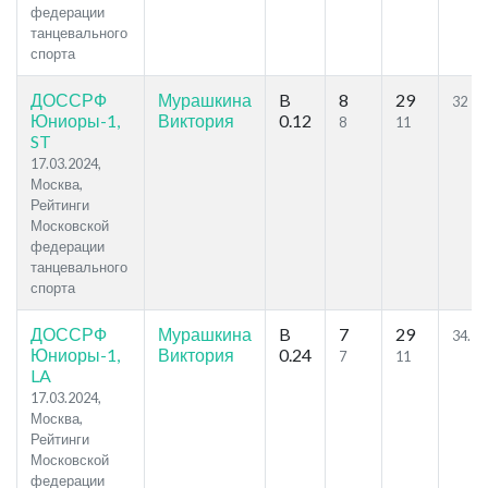
федерации
танцевального
спорта
ДОССРФ
Мурашкина
B
8
29
32
Юниоры-1,
Виктория
0.12
8
11
ST
17.03.2024,
Москва,
Рейтинги
Московской
федерации
танцевального
спорта
ДОССРФ
Мурашкина
B
7
29
34.21
Юниоры-1,
Виктория
0.24
7
11
LA
17.03.2024,
Москва,
Рейтинги
Московской
федерации