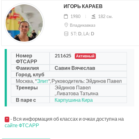
ИГОРЬ КАРАЕВ
1980
182 cм.
Владикавказ
ST:
D
, LA:
D
Номер
211625
Активный
ФТСАРР
Фамилия
Савин Вячеслав
Город, клуб
Москва, "
Элит
", Руководитель: Эйдинов Павел
Тренеры
Эйдинов Павел
, Ливатова Татьяна
В паре с
Карпушина Кира
- Вся информация об классах и очках доступна на
*
сайте ФТСАРР