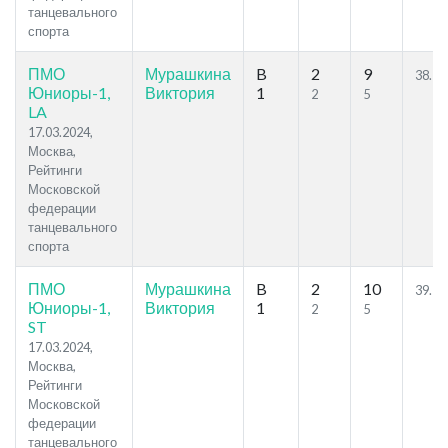
танцевального
спорта
ПМО
Мурашкина
B
2
9
38.54
Юниоры-1,
Виктория
1
2
5
LA
17.03.2024,
Москва,
Рейтинги
Московской
федерации
танцевального
спорта
ПМО
Мурашкина
B
2
10
39.76
Юниоры-1,
Виктория
1
2
5
ST
17.03.2024,
Москва,
Рейтинги
Московской
федерации
танцевального