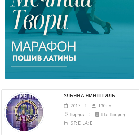
УЛЬЯНА НИНШТИЛЬ
2017
130 cм.
Бердск
Шаг Вперед
ST:
E
, LA:
E