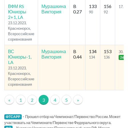
ВФМ RS
Мурашкина
B
133
156
17.06
Юниоры
Виктория
0.27
90
92
2+1, LA
23.12.2023,
Краснонорск,
Всероссийские
соревнования
ВС
Мурашкина
B
134
153
30.72
Юниоры-1,
Виктория
0.44
134
136
26
LA
23.12.2023,
Краснонорск,
Всероссийские
соревнования
«
1
2
3
4
5
»
-
Прошел отбор на Чемпионат/Первенство России. Может
ФТСАРР
участвовать на Чемпионате/Первенстве Федерального округа.
-