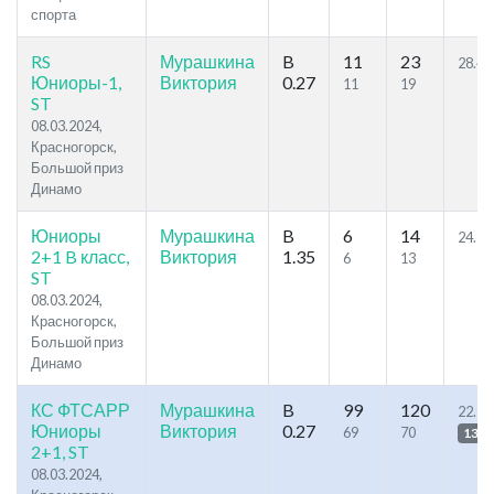
спорта
RS
Мурашкина
B
11
23
28.44
Юниоры-1,
Виктория
0.27
11
19
ST
08.03.2024,
Красногорск,
Большой приз
Динамо
Юниоры
Мурашкина
B
6
14
24.53
2+1 B класс,
Виктория
1.35
6
13
ST
08.03.2024,
Красногорск,
Большой приз
Динамо
КС ФТСАРР
Мурашкина
B
99
120
22.12
Юниоры
Виктория
0.27
69
70
134
2+1, ST
08.03.2024,