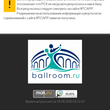
!
это означает что РСК не загрузило результаты к нам в базу.
Все результаты следует смотреть на сайте ФТСАРР.
Разрешение на использование информации о результатах
соревнований с сайта ФТСАРР нами не получено.
Время актуальности: 09.08.2026 02:52:15