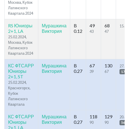
Москва, Кубок
Латинского
Квартала 2024
RS Юниоры
Мурашкина
B
49
68
15.4
2+1, LA
Виктория
0.12
43
47
25.02.2024,
Москва, Кубок
Латинского
Квартала 2024
КС ФТСАРР
Мурашкина
B
67
130
27.16
Юниоры
Виктория
0.27
39
67
175
2+1, ST
25.02.2024,
Красногорск,
Кубок
Латинского
Квартала
КС ФТСАРР
Мурашкина
B
118
129
20.42
Юниоры
Виктория
0.27
90
90
56
2+1, LA