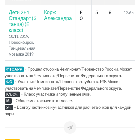
Дети 2+1,
Корж
E
5
8
12.65
Стандарт (3
Александра
0
танца) (E
класс)
10.11.2019,
Новосибирск,
Танцевальная
мозаика 2019
-
Прошел отбор на Чемпионат/Первенство России. Может
ФТСАРР
участвовать на Чемпионате/Первенстве Федерального округа.
-
Участник Чемпионата/Первенства субьекта РФ. Может
ФО
участвовать на Чемпионате/Первенстве Федерального округа.
-
Класс участника и полученные очки.
Кл. Оч.
-
Общее место и место в классе.
М.
-
Всего участников и участников для расчета очков для каждой
Уч.
пары.