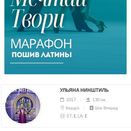
УЛЬЯНА НИНШТИЛЬ
2017
130 cм.
Бердск
Шаг Вперед
ST:
E
, LA:
E