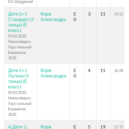
Н.С.Шадриной
Дети 2+1
Корж
E
3
11
19.15
Стандарт (3
Александра
0
танца) (Е
класс)
09.02.2020,
Новосибирск,
Хрустальный
Башмачок
2020
Дети 2+1
Корж
E
4
11
16.58
Латина (3
Александра
0
танца) (Е
класс)
09.02.2020,
Новосибирск,
Хрустальный
Башмачок
2020
A.Дети-2,
Корж
E
5
19
17.75