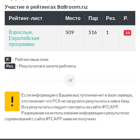
Участие в рейтингах Ballroom.ru:
Рейтинг-лист
Место
Пар
Рез.
Р.
Взрослые,
509
516
1
10
Европейская
программа
-
Рейтинговые очки.
Р.
-
Результатов в зачете рейтинга.
Рез.
Если информации о Вашем выступлении нет в базе сервера,
!
это означает что РСК не загрузило результаты к нам в базу.
Все результаты следует смотреть на сайте ФТСАРР.
Разрешение на использование информации о результатах
соревнований с сайта ФТСАРР нами не получено.