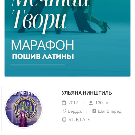
УЛЬЯНА НИНШТИЛЬ
2017
130 cм.
Бердск
Шаг Вперед
ST:
E
, LA:
E