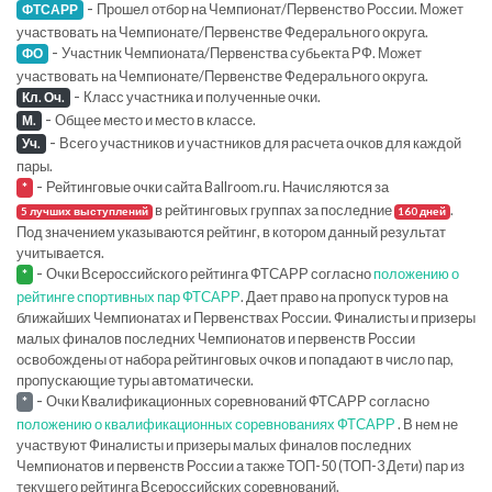
-
Прошел отбор на Чемпионат/Первенство России. Может
ФТСАРР
участвовать на Чемпионате/Первенстве Федерального округа.
-
Участник Чемпионата/Первенства субьекта РФ. Может
ФО
участвовать на Чемпионате/Первенстве Федерального округа.
-
Класс участника и полученные очки.
Кл. Оч.
-
Общее место и место в классе.
М.
-
Всего участников и участников для расчета очков для каждой
Уч.
пары.
-
Рейтинговые очки сайта Ballroom.ru. Начисляются за
*
в рейтинговых группах за последние
.
5 лучших выступлений
160 дней
Под значением указываются рейтинг, в котором данный результат
учитывается.
-
Очки Всероссийского рейтинга ФТСАРР согласно
положению о
*
рейтинге спортивных пар ФТСАРР
. Дает право на пропуск туров на
ближайших Чемпионатах и Первенствах России. Финалисты и призеры
малых финалов последних Чемпионатов и первенств России
освобождены от набора рейтинговых очков и попадают в число пар,
пропускающие туры автоматически.
-
Очки Квалификационных соревнований ФТСАРР согласно
*
положению о квалификационных соревнованиях ФТСАРР
. В нем не
участвуют Финалисты и призеры малых финалов последних
Чемпионатов и первенств России а также ТОП-50 (ТОП-3 Дети) пар из
текущего рейтинга Всероссийских соревнований.