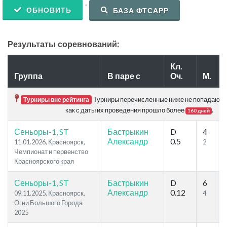
.
ОБНОВИТЬ
БАЗА ФТСАРР
Результаты соревнований:
Кл.
Группа
В паре с
Оч.
М.
Турниры перечисленные ниже не попадают в 
Турниры вне рейтинга
как с даты их проведения прошло более
.
160 дней
Сеньоры-1, ST
Бастрыкин
D
4
Александр
0.5
11.01.2026, Красноярск,
2
Чемпионат и первенство
Красноярского края
Сеньоры-1, ST
Бастрыкин
D
6
Александр
0.12
09.11.2025, Красноярск,
4
Огни Большого Города
2025