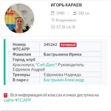
ИГОРЬ КАРАЕВ
1980
182 cм.
Владикавказ
ST:
D
, LA:
D
Номер
245262
Активный
ФТСАРР
Фамилия
Бастрыкина Ирина
Город, клуб
Красноярск, "
Сиб-Данс
", Руководитель:
Ефремов Андрей
Тренеры
Ефремова Надежда
В паре с
Бастрыкин Александр
- Вся информация об классах и очках доступна на
*
сайте ФТСАРР