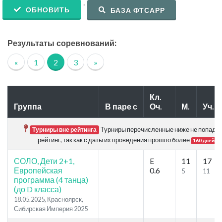
.
ОБНОВИТЬ
БАЗА ФТСАРР
Результаты соревнований:
«
1
2
3
»
Кл.
Группа
В паре с
Оч.
М.
Уч.
Турниры перечисленные ниже не попадаю
Турниры вне рейтинга
рейтинг, так как с даты их проведения прошло более
.
160 дней
СОЛО, Дети 2+1,
E
11
17
Европейская
0.6
5
11
программа (4 танца)
(до D класса)
18.05.2025, Красноярск,
Сибирская Империя 2025