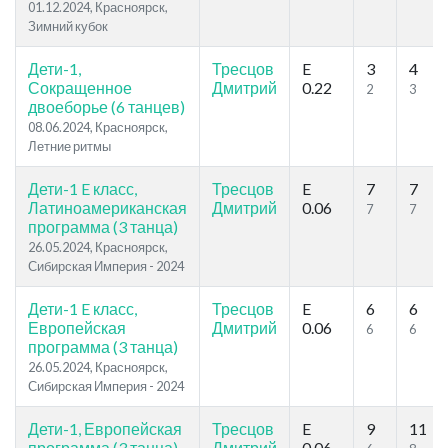
01.12.2024, Красноярск,
Зимний кубок
Дети-1,
Тресцов
E
3
4
Сокращенное
Дмитрий
0.22
2
3
двоеборье (6 танцев)
08.06.2024, Красноярск,
Летние ритмы
Дети-1 E класс,
Тресцов
E
7
7
Латиноамериканская
Дмитрий
0.06
7
7
программа (3 танца)
26.05.2024, Красноярск,
Сибирская Империя - 2024
Дети-1 E класс,
Тресцов
E
6
6
Европейская
Дмитрий
0.06
6
6
программа (3 танца)
26.05.2024, Красноярск,
Сибирская Империя - 2024
Дети-1, Европейская
Тресцов
E
9
11
программа (3 танца)
Дмитрий
0.06