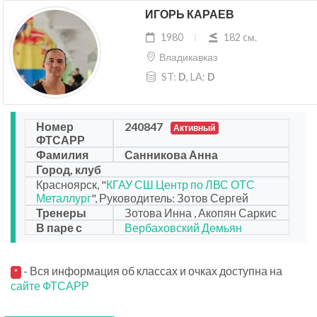
ИГОРЬ КАРАЕВ
1980
182 cм.
Владикавказ
ST:
D
, LA:
D
Номер
240847
Активный
ФТСАРР
Фамилия
Санникова Анна
Город, клуб
Красноярск, "
КГАУ СШ Центр по ЛВС ОТС
Металлург
", Руководитель: Зотов Сергей
Тренеры
Зотова Инна , Акопян Саркис
В паре с
Вербаховский Демьян
- Вся информация об классах и очках доступна на
*
сайте ФТСАРР