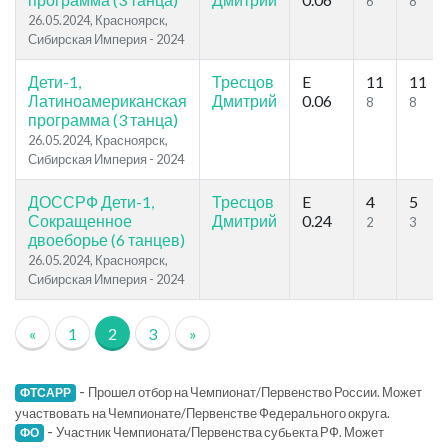
6
8
26.05.2024, Красноярск,
Сибирская Империя - 2024
Дети-1,
Тресцов
E
11
11
Латиноамериканская
Дмитрий
0.06
8
8
программа (3 танца)
26.05.2024, Красноярск,
Сибирская Империя - 2024
ДОССРФ Дети-1,
Тресцов
E
4
5
Сокращенное
Дмитрий
0.24
2
3
двоеборье (6 танцев)
26.05.2024, Красноярск,
Сибирская Империя - 2024
«
1
2
3
»
-
Прошел отбор на Чемпионат/Первенство России. Может
ФТСАРР
участвовать на Чемпионате/Первенстве Федерального округа.
-
Участник Чемпионата/Первенства субьекта РФ. Может
ФО