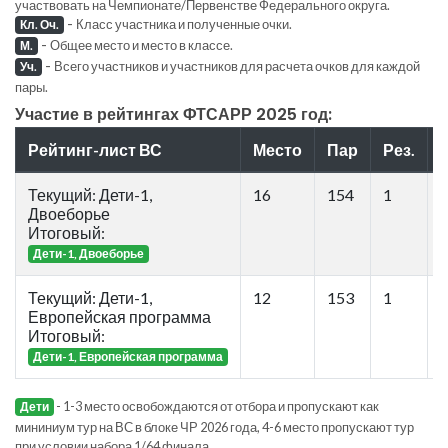
участвовать на Чемпионате/Первенстве Федерального округа.
-
Класс участника и полученные очки.
Кл. Оч.
-
Общее место и место в классе.
М.
-
Всего участников и участников для расчета очков для каждой
Уч.
пары.
Участие в рейтингах ФТСАРР 2025 год:
Рейтинг-лист ВС
Место
Пар
Рез.
Р
Текущий: Дети-1,
16
154
1
Двоеборье
Итоговый:
Дети-1, Двоеборье
Текущий: Дети-1,
12
153
1
Европейская программа
Итоговый:
Дети-1, Европейская программа
- 1-3 место освобождаются от отбора и пропускают как
Дети
мининиум тур на ВС в блоке ЧР 2026 года, 4-6 место пропускают тур
при условии набора 1/64 финала