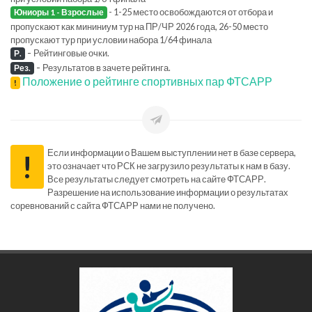
- 1-25 место освобождаются от отбора и
Юниоры 1 - Взрослые
пропускают как мининиум тур на ПР/ЧР 2026 года, 26-50 место
пропускают тур при условии набора 1/64 финала
-
Рейтинговые очки.
Р.
-
Результатов в зачете рейтинга.
Рез.
Положение о рейтинге спортивных пар ФТСАРР
!
Если информации о Вашем выступлении нет в базе сервера,
!
это означает что РСК не загрузило результаты к нам в базу.
Все результаты следует смотреть на сайте ФТСАРР.
Разрешение на использование информации о результатах
соревнований с сайта ФТСАРР нами не получено.