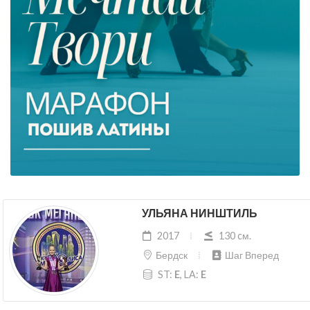
УЛЬЯНА НИНШТИЛЬ
2017
130 cм.
Бердск
Шаг Вперед
ST:
E
, LA:
E